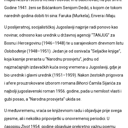
Godine 1941. ženi se Bišćankom Senijom Dedić, s kojom će tokom
narednih godina dobiti tri sina: Faruka (Murkela), Envera i Maju.
U poslijeratnoj, socijalističkoj Jugoslaviji najprije radi ponovo kao
novinar, odnosno kao urednik u državnoj agenciji “TANJUG” za
Bosnu i Hercegovinu (1946–1948) te u sarajevskom dnevnom listu
Oslobođenje
(1948–1951). Jedan je od osnivača “Seljačke knjige”,
koja kasnije prerasta u “Narodnu prosvjetu”, jednu od
najznačajnijih izdavačkih kuća svog vremena u Jugoslaviji, gdje je
bio urednik i glavni urednik (1951–1959). Nakon žestokih prigovora
i afere prouzrokovane izborom romana
Bihorci
Ćamila Sijarića za
najbolji jugoslavenski roman 1956. godine, pada u nemilost vlasti i
gubi posao, a “Narodna prosvjeta” ukida se.
U međuvremenu, vraća se književnom radu i objavljuje prije svega
pjesme, ali i nekoliko pripovijetki u onovremenoj periodici. U
časopisu
Život
1954. godine objavljuje prekretno važnu poemu