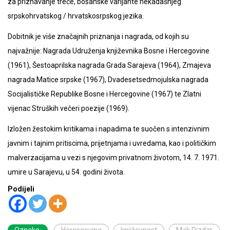
za priznavanje treće, bosanske varijante nekadašnjeg
srpskohrvatskog / hrvatskosrpskog jezika.
Dobitnik je više značajnih priznanja i nagrada, od kojih su
najvažnije: Nagrada Udruženja književnika Bosne i Hercegovine
(1961), Šestoaprilska nagrada Grada Sarajeva (1964), Zmajeva
nagrada Matice srpske (1967), Dvadesetsedmojulska nagrada
Socijalističke Republike Bosne i Hercegovine (1967) te Zlatni
vijenac Struških večeri poezije (1969).
Izložen žestokim kritikama i napadima te suočen s intenzivnim
javnim i tajnim pritiscima, prijetnjama i uvredama, kao i političkim
malverzacijama u vezi s njegovim privatnom životom, 14. 7. 1971.
umire u Sarajevu, u 54. godini života.
Podijeli
Oznake:
Hercegovina
književnost
Mak Dizdar