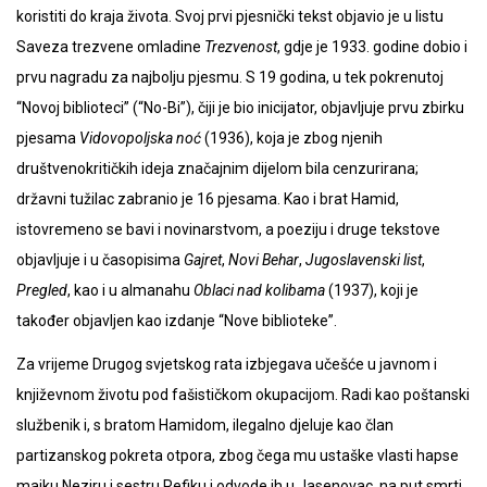
koristiti do kraja života. Svoj prvi pjesnički tekst objavio je u listu
Saveza trezvene omladine
Trezvenost
, gdje je 1933. godine dobio i
prvu nagradu za najbolju pjesmu. S 19 godina, u tek pokrenutoj
“Novoj biblioteci” (“No-Bi”), čiji je bio inicijator, objavljuje prvu zbirku
pjesama
Vidovopoljska noć
(1936), koja je zbog njenih
društvenokritičkih ideja značajnim dijelom bila cenzurirana;
državni tužilac zabranio je 16 pjesama. Kao i brat Hamid,
istovremeno se bavi i novinarstvom, a poeziju i druge tekstove
objavljuje i u časopisima
Gajret
,
Novi Behar
,
Jugoslavenski list
,
Pregled
, kao i u almanahu
Oblaci nad kolibama
(1937), koji je
također objavljen kao izdanje “Nove biblioteke”.
Za vrijeme Drugog svjetskog rata izbjegava učešće u javnom i
književnom životu pod fašističkom okupacijom. Radi kao poštanski
službenik i, s bratom Hamidom, ilegalno djeluje kao član
partizanskog pokreta otpora, zbog čega mu ustaške vlasti hapse
majku Neziru i sestru Refiku i odvode ih u Jasenovac, na put smrti.