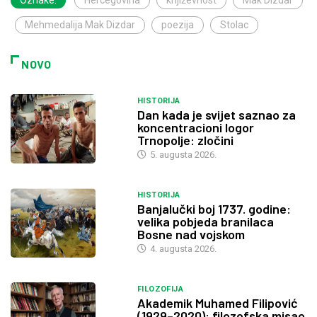
Mehmedalija Mak Dizdar
poezija
Stolac
NOVO
HISTORIJA
Dan kada je svijet saznao za
koncentracioni logor
Trnopolje: zločini
5. augusta 2026.
HISTORIJA
Banjalučki boj 1737. godine:
velika pobjeda branilaca
Bosne nad vojskom
4. augusta 2026.
FILOZOFIJA
Akademik Muhamed Filipović
(1929–2020): filozofska misao