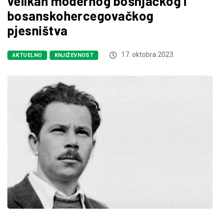
velikan modernog bošnjačkog i
bosanskohercegovačkog
pjesništva
17. oktobra 2023.
AKTUELNO
KNJIŽEVNOST