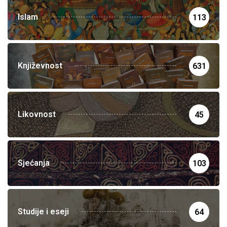
Islam
113
Književnost
631
Likovnost
45
Sjećanja
103
Studije i eseji
64