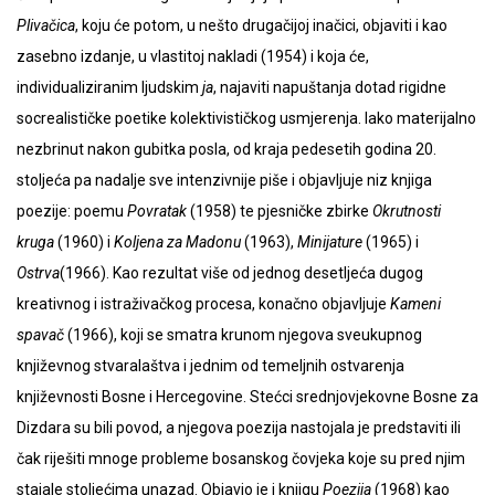
Plivačica
, koju će potom, u nešto drugačijoj inačici, objaviti i kao
zasebno izdanje, u vlastitoj nakladi (1954) i koja će,
individualiziranim ljudskim
ja
, najaviti napuštanja dotad rigidne
socrealističke poetike kolektivističkog usmjerenja. Iako materijalno
nezbrinut nakon gubitka posla, od kraja pedesetih godina 20.
stoljeća pa nadalje sve intenzivnije piše i objavljuje niz knjiga
poezije: poemu
Povratak
(1958) te pjesničke zbirke
Okrutnosti
kruga
(1960) i
Koljena za Madonu
(1963),
Minijature
(1965) i
Ostrva
(1966). Kao rezultat više od jednog desetljeća dugog
kreativnog i istraživačkog procesa, konačno objavljuje
Kameni
spavač
(1966), koji se smatra krunom njegova sveukupnog
književnog stvaralaštva i jednim od temeljnih ostvarenja
književnosti Bosne i Hercegovine. Stećci srednjovjekovne Bosne za
Dizdara su bili povod, a njegova poezija nastojala je predstaviti ili
čak riješiti mnoge probleme bosanskog čovjeka koje su pred njim
stajale stoljećima unazad. Objavio je i knjigu
Poezija
(1968) kao