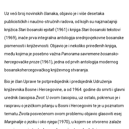
Uz veći broj novinskih članaka, objavio je i više desetaka
publicističkih i naučno-stručnih radova, od kojih su najznačajniji
knjižica
Stari bosanski epitafi
(1961) i knjiga
Stari bosanski tekstovi
(1969), inače prva integralna antologija srednjovjekovne bosanske
pismenosti i književnosti. Objavio je i nekoliko priređenih knjiga,
među kojima je posebno važna
Panorama savremene bosansko-
hercegovačke proze
(1961), jedna od prvih antologija modernog
bosanskohercegovačkog književnog stvaranja.
Bio je član Uprave te potpredsjednik i predsjednik Udruženja
književnika Bosne i Hercegovine, a od 1964. godine do smrti i glavni
urednik časopisa
Život
. U ovom časopisu, uz ostalo, pokrenuo je i
raspravu o jezičkom pitanju u Bosni i Hercegovini te je u poznatom
tematu
Života
posvećenom ovom problemu objavio glasoviti esej
Marginalije o jeziku i oko njega
(1970), u kojem se otvoreno zalaže