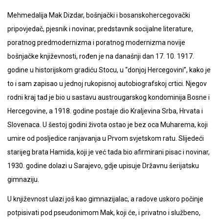
Mehmedalija Mak Dizdar, bošnjački i bosanskohercegovački
pripovjedač, pjesnik i novinar, predstavnik socijalne literature,
poratnog predmodernizma i poratnog modernizma novije
bošnjačke književnosti, rođen je na današnji dan 17. 10. 1917.
godine u historijskom gradiću Stocu, u “donjoj Hercegovini”, kako je
to i sam zapisao u jednoj rukopisnoj autobiografskoj crtici. Njegov
rodni kraj tad je bio u sastavu austrougarskog kondominija Bosne i
Hercegovine, a 1918. godine postaje dio Kraljevina Srba, Hrvata i
Slovenaca. U šestoj godini života ostao je bez oca Muharema, koji
umire od posljedice ranjavanja u Prvom svjetskom ratu. Slijedeći
starijeg brata Hamida, koji je već tada bio afirmirani pisac i novinar,
1930. godine dolazi u Sarajevo, gdje upisuje Državnu šerijatsku
gimnaziju.
U književnost ulazi još kao gimnazijalac, a radove uskoro počinje
potpisivati pod pseudonimom Mak, koji će, i privatno i službeno,