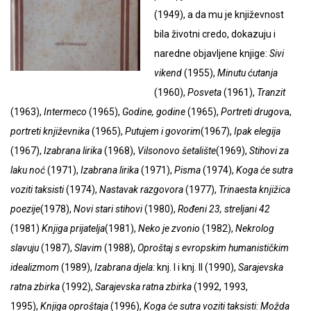
(1949), a da mu je književnost
bila životni credo, dokazuju i
naredne objavljene knjige:
Sivi
vikend
(1955),
Minutu ćutanja
(1960),
Posveta
(1961),
Tranzit
(1963),
Intermeco
(1965),
Godine, godine
(1965),
Portreti drugov
a,
portreti književnika
(1965),
Putujem i govorim
(1967),
Ipak elegija
(1967),
Izabrana lirika
(1968),
Vilsonovo šetalište
(1969),
Stihovi za
laku noć
(1971),
Izabrana lirika
(1971),
Pisma
(1974),
Koga će sutra
voziti taksisti
(1974),
Nastavak
razgovora
(1977),
Trinaesta knjižica
poezije
(1978),
Novi stari stihovi
(1980),
Rođeni 23, streljani 42
(1981)
Knjiga prijatelja
(1981),
Neko je zvonio
(1982),
Nekrolog
slavuju
(1987),
Slavim
(1988),
Oproštaj s evropskim humanističkim
idealizmom
(1989),
Izabrana djela:
knj. I i knj. II (1990),
Sarajevska
ratna zbirka
(1992),
Sarajevska ratna zbirka
(1992, 1993,
1995),
Knjiga oproštaja
(1996),
Koga će sutra voziti taksisti: Možda