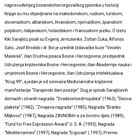
najprevođenijeg bosanskohercegovačkog pjesnika u historiji.
Knjige su mu objavljivane na makedonskom, ruskom, turskom,
slovenačkom, albanskom, litvanskom, njemačkom, španskom
poljskom, italijanskom, holandskom i francuskom jeziku. O Izetu
Kiki Sarajliću pisali su Evgenij Jevtušenko, Zoltan Čuka, Alfonso
Gato, Josif Brodski i dr. Bio je urednik Izdavačke kuće “Veselin
Masleša”, član Društva pisaca Bosne i Hercegovine, predsjednik
Udruženja književnika Bosne i Hercegovine, član Akademije nauka i
umjetnosti Bosne i Hercegovine, član Udruženja intelektualaca
“Krug 99”, a jedan je od osnivača Međunarodne književne
manifestacije “Sarajevski dani poezije”. Dug je spisak Sarajlićevih
domaćih i stranih nagrada: “Dvadesetsedmojulska” (1963), “Disova
plaketa” (1982), “Zmajeva nagrada” (1985), Nagrada “Branko
Miljković” (1987), Nagrada ZAVNOBiH-a za životno djelo (1989),
“Fund for Free Expression Award” U. S. A. (1993), Nagrada
“Mediterranneo” (1997), Nagrada ”Erguvan” ( 1997), Premio