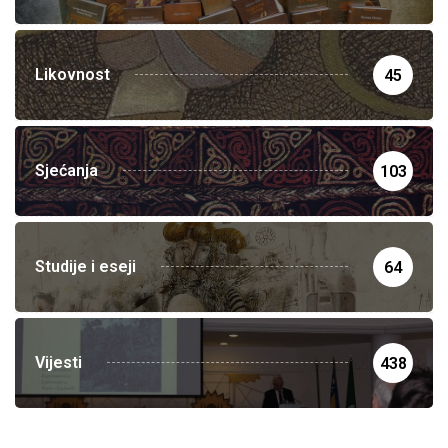
Likovnost
45
Sjećanja
103
Studije i eseji
64
Vijesti
438