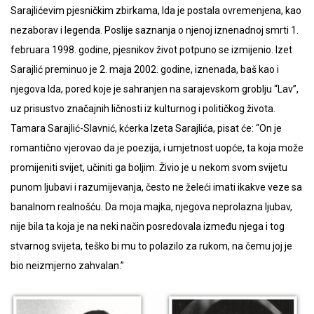
Sarajlićevim pjesničkim zbirkama, Ida je postala ovremenjena, kao
nezaborav i legenda. Poslije saznanja o njenoj iznenadnoj smrti 1.
februara 1998. godine, pjesnikov život potpuno se izmijenio. Izet
Sarajlić preminuo je 2. maja 2002. godine, iznenada, baš kao i
njegova Ida, pored koje je sahranjen na sarajevskom groblju “Lav”,
uz prisustvo značajnih ličnosti iz kulturnog i političkog života.
Tamara Sarajlić-Slavnić, kćerka Izeta Sarajlića, pisat će: “On je
romantično vjerovao da je poezija, i umjetnost uopće, ta koja može
promijeniti svijet, učiniti ga boljim. Živio je u nekom svom svijetu
punom ljubavi i razumijevanja, često ne želeći imati ikakve veze sa
banalnom realnošću. Da moja majka, njegova neprolazna ljubav,
nije bila ta koja je na neki način posredovala između njega i tog
stvarnog svijeta, teško bi mu to polazilo za rukom, na čemu joj je
bio neizmjerno zahvalan.”