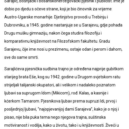
Sarajlić, bošnjački i bosanskohercegovački pjesnik i publicist. Ime je
dobio po djedu s očeve strane, koji je bio činovnik za vrijeme
Austro-Ugarske monarhije. Djetinjstvo provodi u Trebinju i
Dubrovniku, a 1945. godine nastanjuje se u Sarajevu, gdje pohađa
Drugu mušku gimnaziju, nakon čega studira filozofiju i
komparativnu književnost na Filozofskom fakultetu. Gradu
Sarajevu, čije ime nosi u prezimenu, ostaje odan i perom i dahom,
sve do same smrti.
Sarajlićeva pjesnička sudbina trajno je određena najprije gubitkom
starijeg brata Eše, kog su 1942. godine u Drugom svjetskom ratu
strijeljali talijanski okupatori, ali i velikom i nadaleko poznatom
ljubavi sa suprugom Idom (Mikicom), rođ. Kalas, a kasnije i
kćerkom Tamarom. Pjesnikova ljubav prema supruzi Idi, prvoj i
posljednjoj ljubavi, “najopjevanijoj dami Sarajeva”, kako je o njoj i
pisao, nije bila puka tema nego njegova trajna, suštinska
motiviranost i vodilja, kako u životu, tako i u književnosti. Živeći u