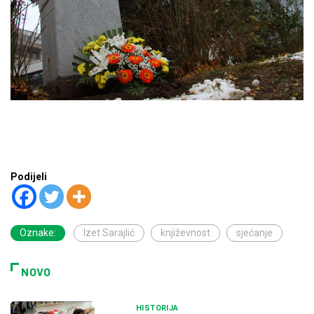
Podijeli
Oznake:
Izet Sarajlić
književnost
sjećanje
NOVO
HISTORIJA