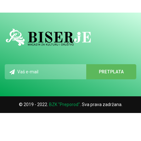
© 2019 - 2022.
BZK "Preporod"
. Sva prava zadržana.