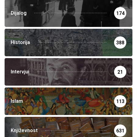
Dijalog
174
Historija
388
Intervjui
21
Islam
113
Književnost
631