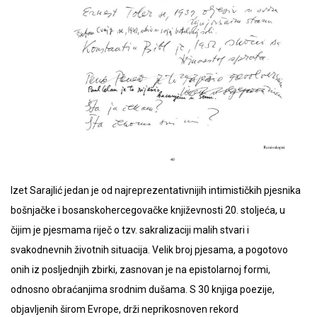
Izet Sarajlić jedan je od najreprezentativnijih intimističkih pjesnika
bošnjačke i bosanskohercegovačke književnosti 20. stoljeća, u
čijim je pjesmama riječ o tzv. sakralizaciji malih stvari i
svakodnevnih životnih situacija. Velik broj pjesama, a pogotovo
onih iz posljednjih zbirki, zasnovan je na epistolarnoj formi,
odnosno obraćanjima srodnim dušama. S 30 knjiga poezije,
objavljenih širom Evrope, drži neprikosnoven rekord