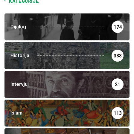
KATEGORIJE
Dijalog
174
Historija
388
Intervjui
21
Islam
113