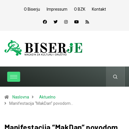
O Biserju
Impressum
O BZK
Kontakt
Naslovna
Aktuelno
Manifestacija “MakDan” povodom…
Manifestacija “MakDan” povodom