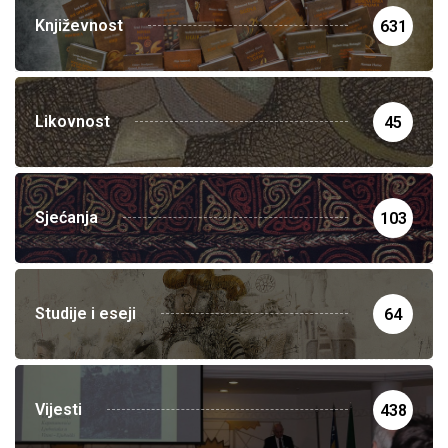
Književnost
631
Likovnost
45
Sjećanja
103
Studije i eseji
64
Vijesti
438