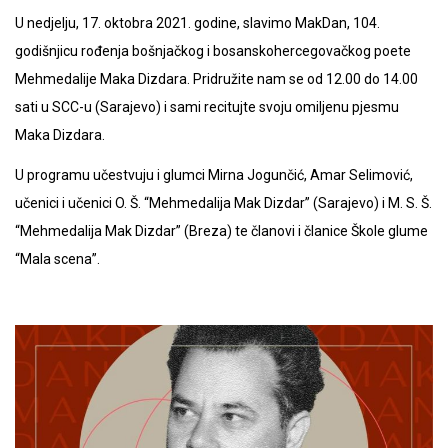
U nedjelju, 17. oktobra 2021. godine, slavimo MakDan, 104.
godišnjicu rođenja bošnjačkog i bosanskohercegovačkog poete
Mehmedalije Maka Dizdara. Pridružite nam se od 12.00 do 14.00
sati u SCC-u (Sarajevo) i sami recitujte svoju omiljenu pjesmu
Maka Dizdara.
U programu učestvuju i glumci Mirna Jogunčić, Amar Selimović,
učenici i učenici O. Š. “Mehmedalija Mak Dizdar” (Sarajevo) i M. S. Š.
“Mehmedalija Mak Dizdar” (Breza) te članovi i članice Škole glume
“Mala scena”.