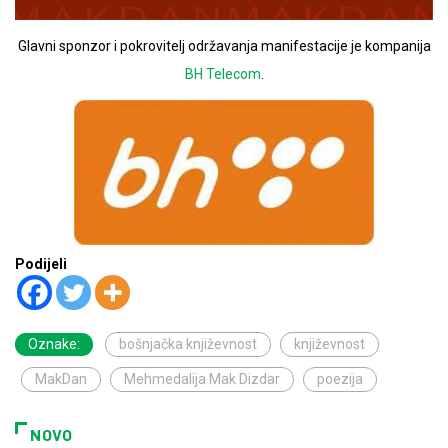
Glavni sponzor i pokrovitelj održavanja manifestacije je kompanija
BH Telecom
.
Podijeli
Oznake:
bošnjačka književnost
književnost
MakDan
Mehmedalija Mak Dizdar
poezija
NOVO