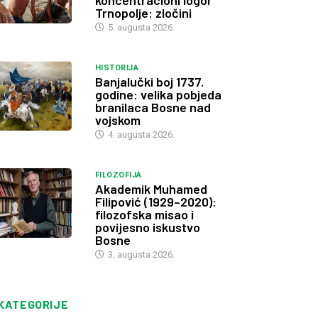
koncentracioni logor
Trnopolje: zločini
5. augusta 2026.
HISTORIJA
Banjalučki boj 1737.
godine: velika pobjeda
branilaca Bosne nad
vojskom
4. augusta 2026.
FILOZOFIJA
Akademik Muhamed
Filipović (1929–2020):
filozofska misao i
povijesno iskustvo
Bosne
3. augusta 2026.
KATEGORIJE