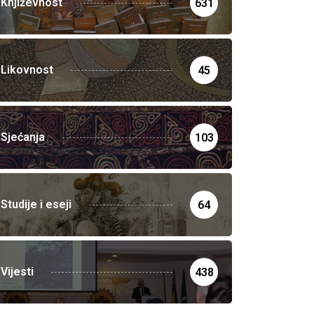
Književnost
631
Likovnost
45
Sjećanja
103
Studije i eseji
64
Vijesti
438