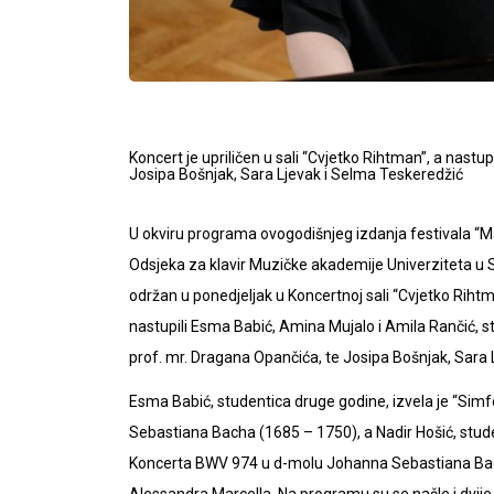
Koncert je upriličen u sali “Cvjetko Rihtman”, a nastu
Josipa Bošnjak, Sara Ljevak i Selma Teskeredžić
U okviru programa ovogodišnjeg izdanja festivala “Ma
Odsjeka za klavir Muzičke akademije Univerziteta u Sa
održan u ponedjeljak u Koncertnoj sali “Cvjetko Riht
nastupili Esma Babić, Amina Mujalo i Amila Rančić, stu
prof. mr. Dragana Opančića, te Josipa Bošnjak, Sara 
Esma Babić, studentica druge godine, izvela je “Simfo
Sebastiana Bacha (1685 – 1750), a Nadir Hošić, stude
Koncerta BWV 974 u d-molu Johanna Sebastiana Bacha
Alessandra Marcella. Na programu su se našle i dvij