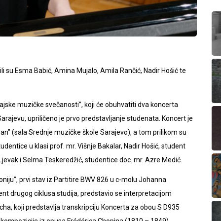
pili su Esma Babić, Amina Mujalo, Amila Rančić, Nadir Hošić te
jske muzičke svečanosti”, koji će obuhvatiti dva koncerta
rajevu, upriličeno je prvo predstavljanje studenata. Koncert je
man” (sala Srednje muzičke škole Sarajevo), a tom prilikom su
dentice u klasi prof. mr. Višnje Bakalar, Nadir Hošić, student
Ljevak i Selma Teskeredžić, studentice doc. mr. Azre Medić.
niju”, prvi stav iz Partitire BWV 826 u c-molu Johanna
nt drugog ciklusa studija, predstavio se interpretacijom
, koji predstavlja transkripciju Koncerta za obou S D935
e kompozicije iz opusa Frédérica Chopina (1810 – 1849),