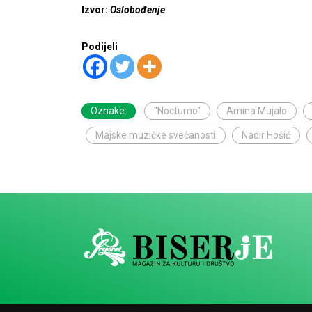
Izvor:
Oslobođenje
Podijeli
Oznake:
"Nocturno"
Amina Mujalo
Majske muzičke svečanosti
Nadir Hošić