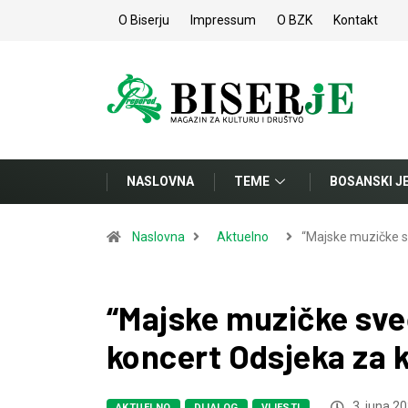
O Biserju
Impressum
O BZK
Kontakt
NASLOVNA
TEME
BOSANSKI J
Naslovna
Aktuelno
“Majske muzičke s
“Majske muzičke sve
koncert Odsjeka za 
3. juna 20
AKTUELNO
DIJALOG
VIJESTI