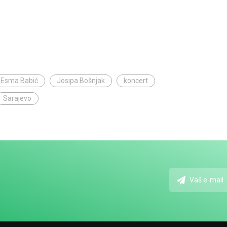
Esma Babić
Josipa Bošnjak
koncert
Sarajevo