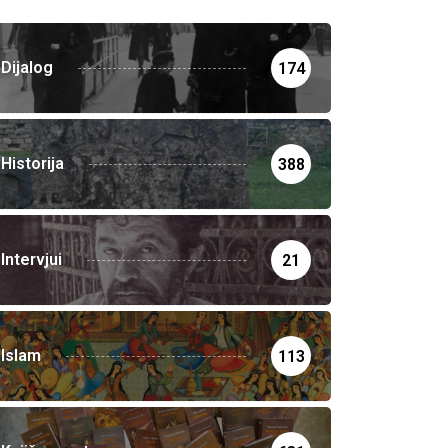
Dijalog
174
Historija
388
Intervjui
21
Islam
113