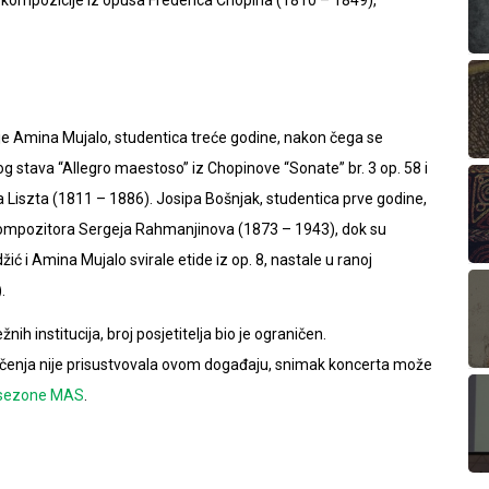
a je Amina Mujalo, studentica treće godine, nakon čega se
 stava “Allegro maestoso” iz Chopinove “Sonate” br. 3 op. 58 i
a Liszta (1811 – 1886). Josipa Bošnjak, studentica prve godine,
og kompozitora Sergeja Rahmanjinova (1873 – 1943), dok su
ć i Amina Mujalo svirale etide iz op. 8, nastale u ranoj
.
institucija, broj posjetitelja bio je ograničen.
čenja nije prisustvovala ovom događaju, snimak koncerta može
 sezone MAS
.