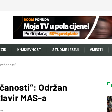
EZIK
KNJIŽEVNOST
STUDIJE I ESEJI
VIJESTI
večanosti”:…
čanosti”: Održan
klavir MAS-a
21.