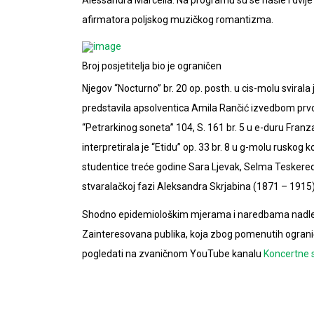
afirmatora poljskog muzičkog romantizma.
Broj posjetitelja bio je ograničen
Njegov “Nocturno” br. 20 op. posth. u cis-molu sviral
predstavila apsolventica Amila Rančić izvedbom prvog
“Petrarkinog soneta” 104, S. 161 br. 5 u e-duru Franz
interpretirala je “Etidu” op. 33 br. 8 u g-molu rusk
studentice treće godine Sara Ljevak, Selma Teskeredži
stvaralačkoj fazi Aleksandra Skrjabina (1871 – 1915)
Shodno epidemiološkim mjerama i naredbama nadležnih 
Zainteresovana publika, koja zbog pomenutih ograni
pogledati na zvaničnom YouTube kanalu
Koncertne