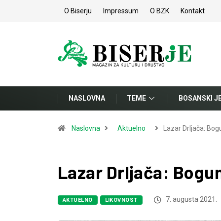
O Biserju
Impressum
O BZK
Kontakt
NASLOVNA
TEME
BOSANSKI J
Naslovna
Aktuelno
Lazar Drljača: Bog
Lazar Drljača: Bogum
7. augusta 2021.
AKTUELNO
LIKOVNOST