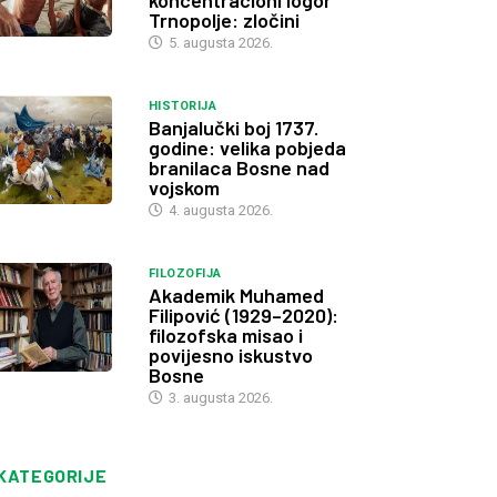
koncentracioni logor
Trnopolje: zločini
5. augusta 2026.
HISTORIJA
Banjalučki boj 1737.
godine: velika pobjeda
branilaca Bosne nad
vojskom
4. augusta 2026.
FILOZOFIJA
Akademik Muhamed
Filipović (1929–2020):
filozofska misao i
povijesno iskustvo
Bosne
3. augusta 2026.
KATEGORIJE