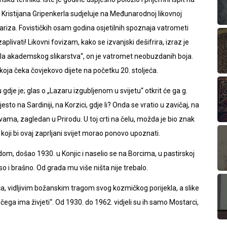
v Kristijana Gripenkerla sudjeluje na Međunarodnoj likovnoj
Pariza. Fovističkih osam godina osjetilnih spoznaja vatrometi
aplivati! Likovni fovizam, kako se izvanjski dešifrira, izraz je
ravila akademskog slikarstva“, on je vatromet neobuzdanih boja.
t koja čeka čovjekovo dijete na početku 20. stoljeća.
gdje je; glas o „Lazaru izgubljenom u svijetu“ otkrit će ga g.
esto na Sardiniji, na Korzici, gdje li? Onda se vratio u zavičaj, na
a, zagledan u Prirodu. U toj crti na čelu, možda je bio znak
oji bi ovaj zaprljani svijet morao ponovo upoznati.
om, došao 1930. u Konjic i naselio se na Borcima, u pastirskoj
o so i brašno. Od grada mu više ništa nije trebalo.
ića, vidljivim božanskim tragom svog kozmičkog porijekla, a slike
ečega ima živjeti“. Od 1930. do 1962. vidjeli su ih samo Mostarci,