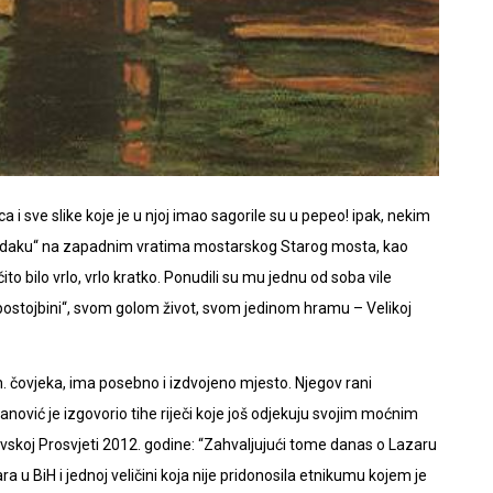
ca i sve slike koje je u njoj imao sagorile su u pepeo! ipak, nekim
čardaku“ na zapadnim vratima mostarskog Starog mosta, kao
to bilo vrlo, vrlo kratko. Ponudili su mu jednu od soba vile
 postojbini“, svom golom život, svom jedinom hramu – Velikoj
bh. čovjeka, ima posebno i izdvojeno mjesto. Njegov rani
janović je izgovorio tihe riječi koje još odjekuju svojim moćnim
evskoj Prosvjeti 2012. godine: “Zahvaljujući tome danas o Lazaru
 u BiH i jednoj veličini koja nije pridonosila etnikumu kojem je