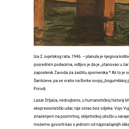
Iza 2. svjetskog rata, 1946. – planula je njegova kolibi
posrednim podacima, vidljivo je da je „stanovao u 
zaposlenik Zavoda za zaštitu spomenika.* Ali to je oči
Šantićeve, pa se vratio na Borke svojoj „bogumilskoj
Prirodi.
Lazar Drljača, nedvojbeno, u humanističkoj historiji 
ekspresionistički udar, nije ostao bez odjeka. Vojo Vu
značenjem na posmrtnoj, obljetničkoj izložbi u saraj
možemo govoriti kao o jednom od najznačajnijih slikara