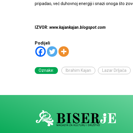
pripadao, već duhovnoj energiji i snazi onoga što 
IZVOR:
www.kajankajan.blogspot.com
Podijeli
Oznake:
Ibrahim Kajan
Lazar Drljača