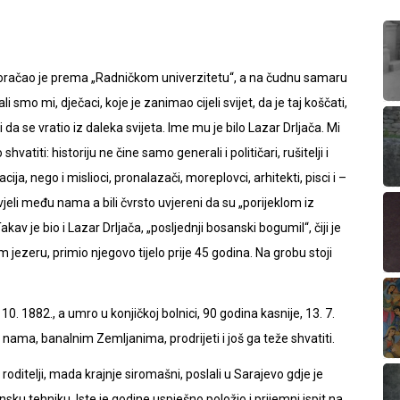
: koračao je prema „Radničkom univerzitetu“, a na čudnu samaru
 smo mi, dječaci, koje je zanimao cijeli svijet, da je taj koščati,
 i da se vratio iz daleka svijeta. Ime mu je bilo Lazar Drljača. Mi
atiti: historiju ne čine samo generali i političari, rušitelji i
acija, nego i mislioci, pronalazači, moreplovci, arhitekti, pisci i –
ivjeli među nama a bili čvrsto uvjereni da su „porijeklom iz
av je bio i Lazar Drljača, „posljednji bosanski bogumil“, čiji je
ezeru, primio njegovo tijelo prije 45 godina. Na grobu stoji
 1882., a umro u konjičkoj bolnici, 90 godina kasnije, 13. 7.
 nama, banalnim Zemljanima, prodrijeti i još ga teže shvatiti.
ditelji, mada krajnje siromašni, poslali u Sarajevo gdje je
sku tehniku. Iste je godine uspješno položio i prijemni ispit na