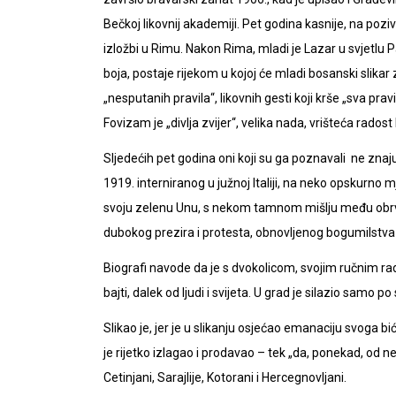
Bečkoj likovnij akademiji. Pet godina kasnije, na pozi
izložbi u Rimu. Nakon Rima, mladi je Lazar u svjetlu 
boja, postaje rijekom u kojoj će mladi bosanski slikar z
„nesputanih pravila“, likovnih gesti koji krše „sva p
Fovizam je „divlja zvijer“, velika nada, vrišteća rados
Sljedećih pet godina oni koji su ga poznavali ne znaju 
1919. interniranog u južnoj Italiji, na neko opskurno mj
svoju zelenu Unu, s nekom tamnom mišlju među obrvam
dubokog prezira i protesta, obnovljenog bogumilstva k
Biografi navode da je s dvokolicom, svojim ručnim rad
bajti, dalek od ljudi i svijeta. U grad je silazio samo p
Slikao je, jer je u slikanju osjećao emanaciju svoga b
je rijetko izlagao i prodavao – tek „da, ponekad, od n
Cetinjani, Sarajlije, Kotorani i Hercegnovljani.