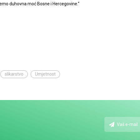
zovemo duhovna moć Bosne i Hercegovine.“
slikarstvo
Umjetnost