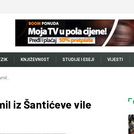
EZIK
KNJIŽEVNOST
STUDIJE I ESEJI
VIJESTI
umil…
il iz Šantićeve vile