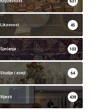
Književnost
631
Likovnost
45
Sjećanja
103
Studije i eseji
64
Vijesti
438