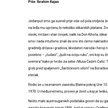
Piše: Ibrahim Kajan
Jedanput smo ga susreli prije više od pola stoljeća
na leđa mu uprćenu bi nekoliko slikarskih platana. Znali
visoki, mršavi i stari čovjek, nalik na Don Kihota, slikar
smo i tada intuitivno znali da ono što ćemo naknadno shv
graditelji država i gradova, likvidatori naroda i heroji n
posebno – „čudaci“, „ljudi na svoju ruku“, oni koji su ž
svemira“ kako je tvrdio za sebe i Musa Ćazim Ćatić. Tak
grob pred spaljenom „Šantićevom vilom“ na Boračkom j
stećak.
Rodio se u neznanom zaseoku Blatna pokraj Une 10. 10.
1970. U međuvremenu, proveo je život u koji je teško,
Nešto malo austrougarskih podataka govori da su ga ro
završio bravarski zanat 1906., kad je upisao i Građevin