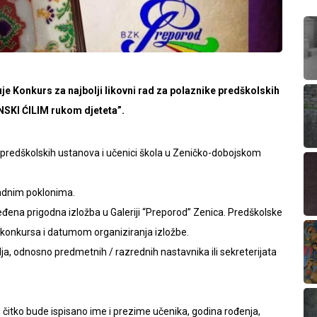
je Konkurs za najbolji likovni rad za polaznike predškolskih
NSKI ĆILIM rukom djeteta”.
 predškolskih ustanova i učenici škola u Zeničko-dobojskom
kladnim poklonima.
ređena prigodna izložba u Galeriji “Preporod” Zenica. Predškolske
a konkursa i datumom organiziranja izložbe.
lja, odnosno predmetnih / razrednih nastavnika ili sekreterijata
čitko bude ispisano ime i prezime učenika, godina rođenja,