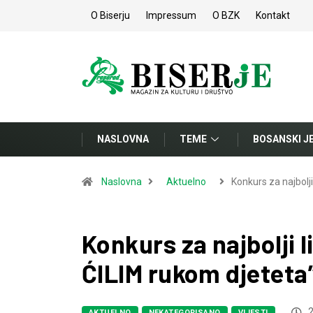
O Biserju
Impressum
O BZK
Kontakt
NASLOVNA
TEME
BOSANSKI J
Naslovna
Aktuelno
Konkurs za najbolj
Konkurs za najbolji 
ĆILIM rukom djeteta
2
AKTUELNO
NEKATEGORISANO
VIJESTI