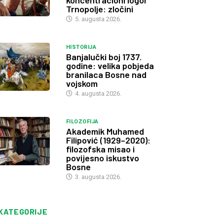
koncentracioni logor
Trnopolje: zločini
5. augusta 2026.
HISTORIJA
Banjalučki boj 1737.
godine: velika pobjeda
branilaca Bosne nad
vojskom
4. augusta 2026.
FILOZOFIJA
Akademik Muhamed
Filipović (1929–2020):
filozofska misao i
povijesno iskustvo
Bosne
3. augusta 2026.
KATEGORIJE