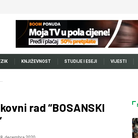
EZIK
KNJIŽEVNOST
STUDIJE I ESEJI
VIJESTI
i…
likovni rad “BOSANSKI
”
8. decembra 2020.