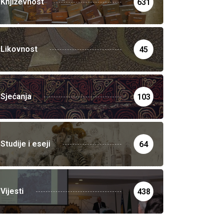
Književnost
631
Likovnost
45
Sjećanja
103
Studije i eseji
64
Vijesti
438