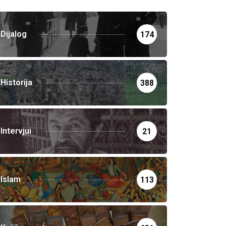
Dijalog
174
Historija
388
Intervjui
21
Islam
113