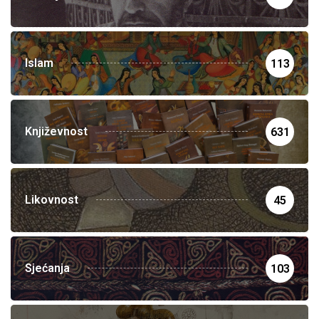
Islam
113
Književnost
631
Likovnost
45
Sjećanja
103