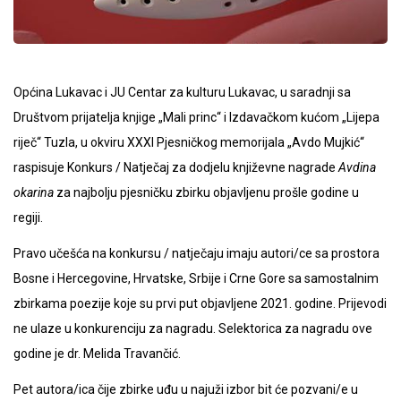
Općina Lukavac i JU Centar za kulturu Lukavac, u saradnji sa
Društvom prijatelja knjige „Mali princ“ i Izdavačkom kućom „Lijepa
riječ“ Tuzla, u okviru XXXI Pjesničkog memorijala „Avdo Mujkić“
raspisuje Konkurs / Natječaj za dodjelu književne nagrade
Avdina
okarina
za najbolju pjesničku zbirku objavljenu prošle godine u
regiji.
Pravo učešća na konkursu / natječaju imaju autori/ce sa prostora
Bosne i Hercegovine, Hrvatske, Srbije i Crne Gore sa samostalnim
zbirkama poezije koje su prvi put objavljene 2021. godine. Prijevodi
ne ulaze u konkurenciju za nagradu. Selektorica za nagradu ove
godine je dr. Melida Travančić.
Pet autora/ica čije zbirke uđu u najuži izbor bit će pozvani/e u