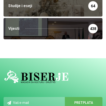
Studije i eseji
64
Vijesti
438