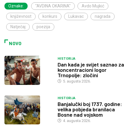
Oznake:
"AVDINA OKARINA"
Avdo Mujkić
književnost
konkurs
Lukavac
nagrada
Natječaj
poezija
NOVO
HISTORIJA
Dan kada je svijet saznao za
koncentracioni logor
Trnopolje: zločini
5. augusta 2026.
HISTORIJA
Banjalučki boj 1737. godine:
velika pobjeda branilaca
Bosne nad vojskom
4. augusta 2026.