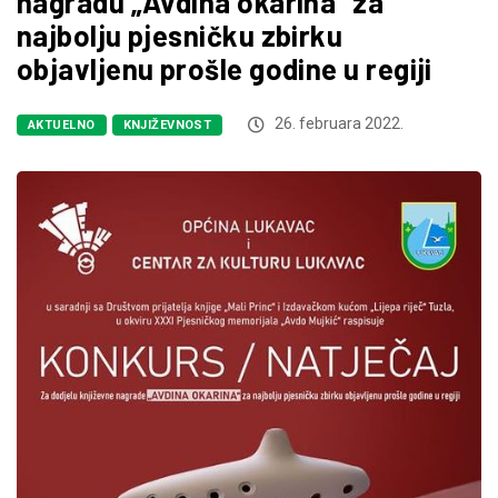
nagradu „Avdina okarina“ za
najbolju pjesničku zbirku
objavljenu prošle godine u regiji
26. februara 2022.
AKTUELNO
KNJIŽEVNOST