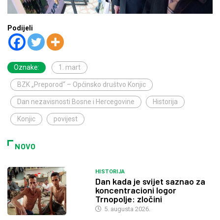
Podijeli
Oznake:
1. mart
BZK „Preporod“ – Općinsko društvo Konjic
Dan nezavisnosti Bosne i Hercegovine
Historija
Konjic
povijest
NOVO
HISTORIJA
Dan kada je svijet saznao za
koncentracioni logor
Trnopolje: zločini
5. augusta 2026.