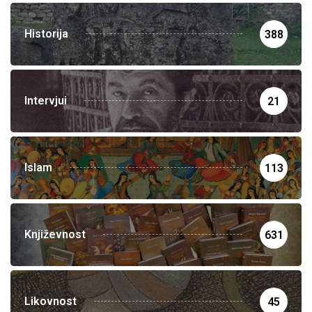
Historija
388
Intervjui
21
Islam
113
Književnost
631
Likovnost
45