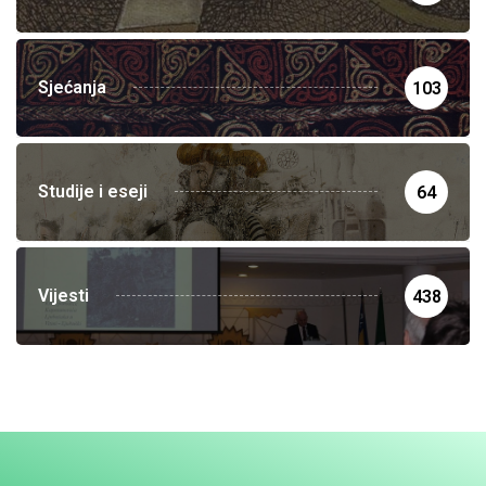
Sjećanja
103
Studije i eseji
64
Vijesti
438