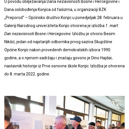
U povodu obilježavanja Dana nezavisnosti Bosne i Hercegovine i
Dana oslobođenja Konjica od fašizma, u organizaciji BZK
„Preporod“ – Općinsko društvo Konjic u ponedjeljak 28. februara u
Galeriji Narodnog univerziteta Konjic otvorena je izložba
1 .mart:
Dan nezavisnosti Bosne i Hercegovine
. Izložbu je otvorio Besim
Nikšić, jedan od najstarijih odbornika prvog saziva Skupštine
Općine Konjic nakon provedenih demokratskih izbora 1990.
godine, a o njenom sadržaju i značaju govorio je Dino Hajdar,
nastavnik historije iz Prve osnovne škole Konjic. Izložba je otvorena
do 8. marta 2022. godine.