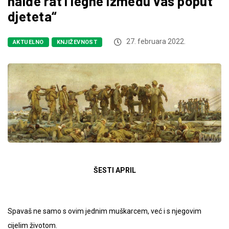
naiđe rat i legne između vas poput
djeteta“
27. februara 2022.
AKTUELNO
KNJIŽEVNOST
ŠESTI APRIL
Spavaš ne samo s ovim jednim muškarcem, već i s njegovim
cijelim životom.