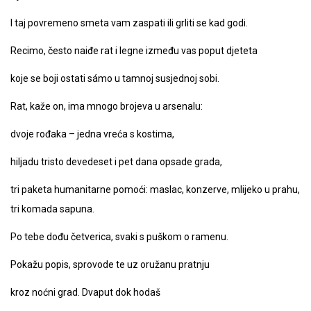
I taj povremeno smeta vam zaspati ili grliti se kad godi.
Recimo, često naiđe rat i legne između vas poput djeteta
koje se boji ostati sámo u tamnoj susjednoj sobi.
Rat, kaže on, ima mnogo brojeva u arsenalu:
dvoje rođaka – jedna vreća s kostima,
hiljadu tristo devedeset i pet dana opsade grada,
tri paketa humanitarne pomoći: maslac, konzerve, mlijeko u prahu,
tri komada sapuna.
Po tebe dođu četverica, svaki s puškom o ramenu.
Pokažu popis, sprovode te uz oružanu pratnju
kroz noćni grad. Dvaput dok hodaš