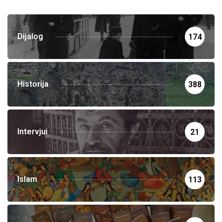
Dijalog
174
Historija
388
Intervjui
21
Islam
113