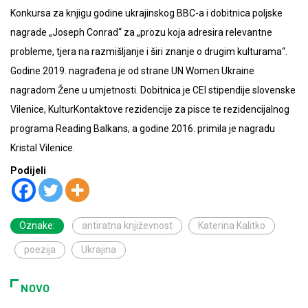
Konkursa za knjigu godine ukrajinskog BBC-a i dobitnica poljske
nagrade „Joseph Conrad“ za „prozu koja adresira relevantne
probleme, tjera na razmišljanje i širi znanje o drugim kulturama“.
Godine 2019. nagrađena je od strane UN Women Ukraine
nagradom Žene u umjetnosti. Dobitnica je CEI stipendije slovenske
Vilenice, KulturKontaktove rezidencije za pisce te rezidencijalnog
programa Reading Balkans, a godine 2016. primila je nagradu
Kristal Vilenice.
Podijeli
Oznake:
antiratna književnost
Katerina Kalitko
poezija
Ukrajina
NOVO