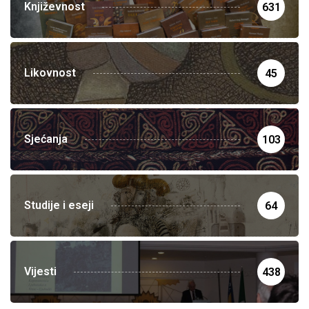
Književnost
631
Likovnost
45
Sjećanja
103
Studije i eseji
64
Vijesti
438