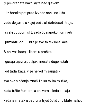
čuješ granate kako šište nad glavom.
… Iz baraka pet puta izvode noću na kišu
vode do jame u kojoj već truli četrdeset i troje,
i svaki put pomisliš: sada ću napokon umrijeti
i priznati Bogu – bila je sve to tek loša šala.
A oni vas bacaju licem u prašinu
i guraju cijevi u potiljak, morate dugo ležati
i od tada, kaže, više ne volim sanjati −
sva ova sjećanja, znaš, i nisu toliko muška,
kada trčite šumom, a oni vam u leđa pucaju,
kada je metak u bedru, a ti još ćutiš ono blato na licu.