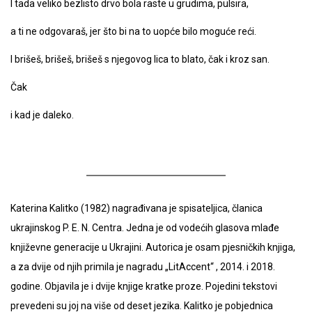
I tada veliko bezlisto drvo bola raste u grudima, pulsira,
a ti ne odgovaraš, jer što bi na to uopće bilo moguće reći.
I brišeš, brišeš, brišeš s njegovog lica to blato, čak i kroz san.
Čak
i kad je daleko.
Katerina Kalitko (1982) nagrađivana je spisateljica, članica
ukrajinskog P. E. N. Centra. Jedna je od vodećih glasova mlađe
književne generacije u Ukrajini. Autorica je osam pjesničkih knjiga,
a za dvije od njih primila je nagradu „LitAccent“ , 2014. i 2018.
godine. Objavila je i dvije knjige kratke proze. Pojedini tekstovi
prevedeni su joj na više od deset jezika. Kalitko je pobjednica