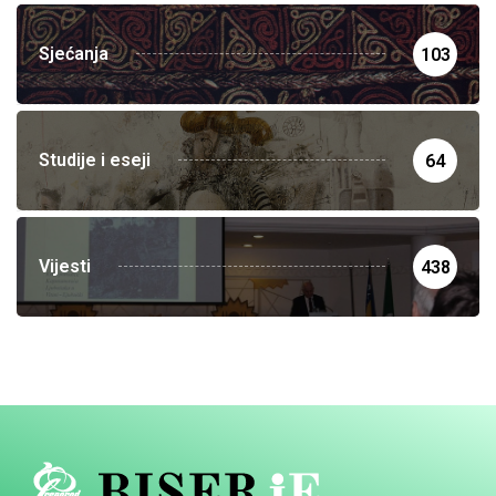
Sjećanja
103
Studije i eseji
64
Vijesti
438