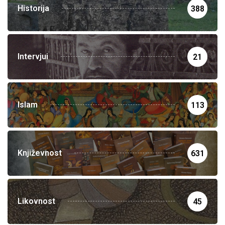
Historija
388
Intervjui
21
Islam
113
Književnost
631
Likovnost
45