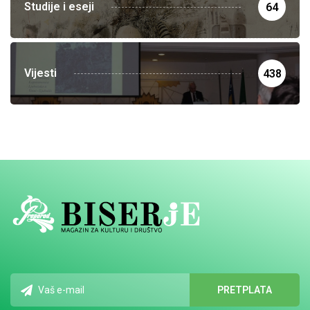
Studije i eseji
64
Vijesti
438