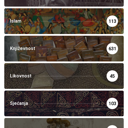
Islam
113
Književnost
631
Likovnost
45
Sjećanja
103