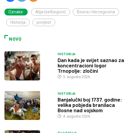
Oznake:
Alija Izetbegović
Bosna i Hercegovina
Historija
povijest
NOVO
HISTORIJA
Dan kada je svijet saznao za
koncentracioni logor
Trnopolje: zločini
5. augusta 2026.
HISTORIJA
Banjalučki boj 1737. godine:
velika pobjeda branilaca
Bosne nad vojskom
4. augusta 2026.