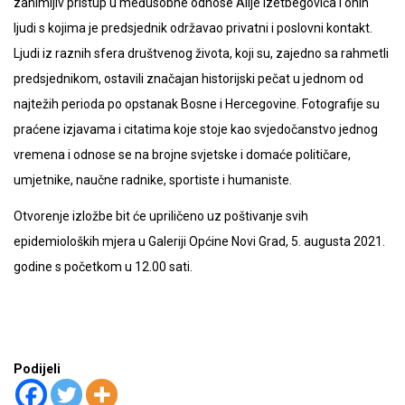
zanimljiv pristup u međusobne odnose Alije Izetbegovića i onih
ljudi s kojima je predsjednik održavao privatni i poslovni kontakt.
Ljudi iz raznih sfera društvenog života, koji su, zajedno sa rahmetli
predsjednikom, ostavili značajan historijski pečat u jednom od
najtežih perioda po opstanak Bosne i Hercegovine. Fotografije su
praćene izjavama i citatima koje stoje kao svjedočanstvo jednog
vremena i odnose se na brojne svjetske i domaće političare,
umjetnike, naučne radnike, sportiste i humaniste.
Otvorenje izložbe bit će upriličeno uz poštivanje svih
epidemioloških mjera u Galeriji Općine Novi Grad, 5. augusta 2021.
godine s početkom u 12.00 sati.
Podijeli