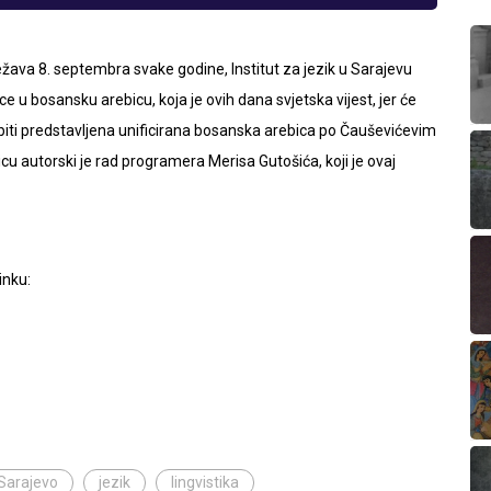
ježava 8. septembra svake godine, Institut za jezik u Sarajevu
ice u bosansku arebicu, koja je ovih dana svjetska vijest, jer će
iti predstavljena unificirana bosanska arebica po Čauševićevim
cu autorski je rad programera Merisa Gutošića, koji je ovaj
inku:
 Sarajevo
jezik
lingvistika