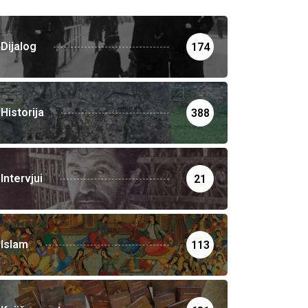
Dijalog
174
Historija
388
Intervjui
21
Islam
113