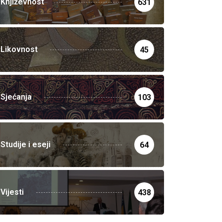
Književnost
631
Likovnost
45
Sjećanja
103
Studije i eseji
64
Vijesti
438