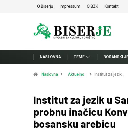
O Biserju
Impressum
O BZK
Kontakt
NASLOVNA
TEME
BOSANSKI J
Naslovna
Aktuelno
Institut za jezik…
Institut za jezik u S
probnu inačicu Konver
bosansku arebicu