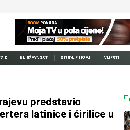
EZIK
KNJIŽEVNOST
STUDIJE I ESEJI
VIJESTI
arajevu predstavio
tera latinice i ćirilice u