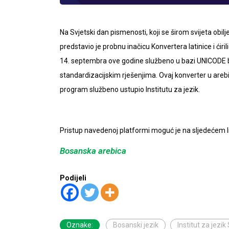
Na Svjetski dan pismenosti, koji se širom svijeta obil
predstavio je probnu inačicu Konvertera latinice i ćiril
14. septembra ove godine službeno u bazi UNICODE b
standardizacijskim rješenjima. Ovaj konverter u arebi
program službeno ustupio Institutu za jezik.
Pristup navedenoj platformi moguć je na sljedećem l
Bosanska arebica
Podijeli
Oznake:
Bosanski jezik
Institut za jezik