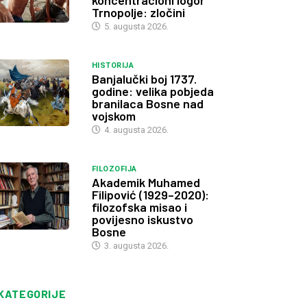
koncentracioni logor
Trnopolje: zločini
5. augusta 2026.
HISTORIJA
Banjalučki boj 1737.
godine: velika pobjeda
branilaca Bosne nad
vojskom
4. augusta 2026.
FILOZOFIJA
Akademik Muhamed
Filipović (1929–2020):
filozofska misao i
povijesno iskustvo
Bosne
3. augusta 2026.
KATEGORIJE