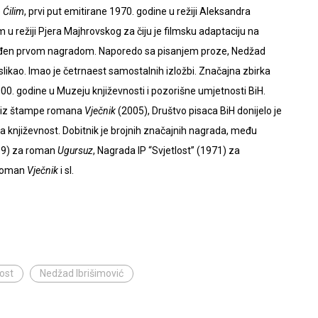
e
Ćilim
, prvi put emitirane 1970. godine u režiji Aleksandra
m u režiji Pjera Majhrovskog za čiju je filmsku adaptaciju na
rađen prvom nagradom. Naporedo sa pisanjem proze, Nedžad
 slikao. Imao je četrnaest samostalnih izložbi. Značajna zbirka
0. godine u Muzeju književnosti i pozorišne umjetnosti BiH.
ka iz štampe romana
Vječnik
(2005), Društvo pisaca BiH donijelo je
 književnost. Dobitnik je brojnih značajnih nagrada, među
969) za roman
Ugursuz
, Nagrada IP “Svjetlost” (1971) za
 roman
Vječnik
i sl.
ost
Nedžad Ibrišimović