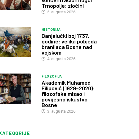
koncentracioni logor
Trnopolje: zločini
5. augusta 2026.
HISTORIJA
Banjalučki boj 1737.
godine: velika pobjeda
branilaca Bosne nad
vojskom
4. augusta 2026.
FILOZOFIJA
Akademik Muhamed
Filipović (1929–2020):
filozofska misao i
povijesno iskustvo
Bosne
3. augusta 2026.
KATEGORIJE