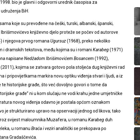
998. bio je glavni i odgovorni urednik časopisa za
g udruženja BiH.
jesama koje su prevođene na češki, turski, albanski, španski,
ik. Ibrišimovićevo književno djelo proteže se počev od autorove
) i njegova prvog romana
Ugursuz
(1968), preko nekoliko
m i dramskih tekstova, među kojima su i romani
Karabeg
(1971)
ana napisane Nedžadom Ibrišimovićem Bosancem
(1992),
(2011), kojima se zatvara gotovo pola stoljeća dug književni rad
i pripovijetkama markira novu optiku viđenja stvari i ljudi, a iz
 te historijske građe, što već dovoljno govori o tome da
orijske građe” ni u kom slučaju ne vodi krahu jedne umjetničke
Literatura novog viđenja odavno je postala općom oznakom
o je strukturirano upravo na opservaciji jednog od likova; tako
 kroz svijest maloumnika Muzafera, u romanu
Karabeg
duh
meleka, u romanu
Braća i veziri
analitički se prekopava po
petana Gradaščevića.