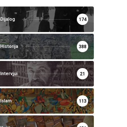
Dijalog
174
Historija
388
Intervjui
21
Islam
113