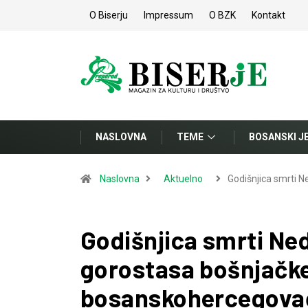
O Biserju
Impressum
O BZK
Kontakt
NASLOVNA
TEME
BOSANSKI J
Naslovna
Aktuelno
Godišnjica smrti 
Godišnjica smrti Ne
gorostasa bošnjačke
bosanskohercegovač