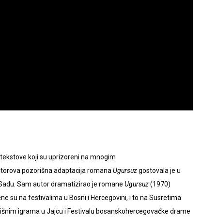
e tekstove koji su uprizoreni na mnogim
Autorova pozorišna adaptacija romana
Ugursuz
gostovala je u
m Sadu. Sam autor dramatizirao je romane
Ugursuz
(1970)
 su na festivalima u Bosni i Hercegovini, i to na Susretima
ališnim igrama u Jajcu i Festivalu bosanskohercegovačke drame