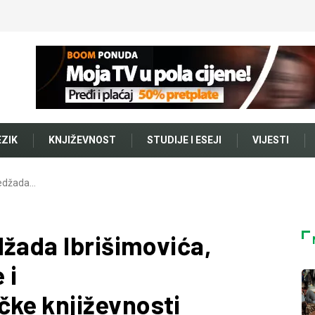
EZIK
KNJIŽEVNOST
STUDIJE I ESEJI
VIJESTI
Nedžada…
džada Ibrišimovića,
 i
ke književnosti