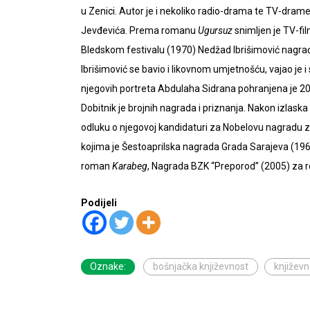
u Zenici. Autor je i nekoliko radio-drama te TV-dram
Jevđevića. Prema romanu
Ugursuz
snimljen je TV-fil
Bledskom festivalu (1970) Nedžad Ibrišimović nag
Ibrišimović se bavio i likovnom umjetnošću, vajao je i
njegovih portreta Abdulaha Sidrana pohranjena je 200
Dobitnik je brojnih nagrada i priznanja. Nakon izlas
odluku o njegovoj kandidaturi za Nobelovu nagradu za
kojima je Šestoaprilska nagrada Grada Sarajeva (1
roman
Karabeg
, Nagrada BZK “Preporod” (2005) za
Podijeli
Oznake:
bošnjačka književnost
književn