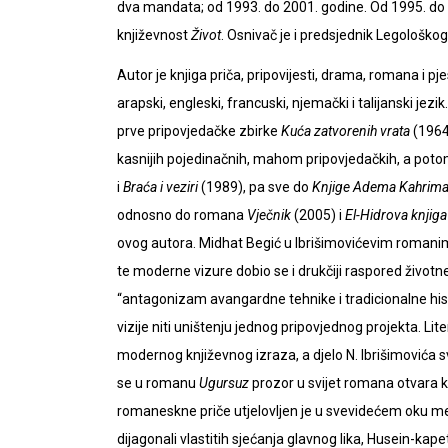
dva mandata; od 1993. do 2001. godine. Od 1995. do 1
književnost
Život
. Osnivač je i predsjednik Legološko
Autor je knjiga priča, pripovijesti, drama, romana i p
arapski, engleski, francuski, njemački i talijanski jez
prve pripovjedačke zbirke
Kuća zatvorenih vrata
(1964
kasnijih pojedinačnih, mahom pripovjedačkih, a poto
i
Braća i veziri
(1989), pa sve do
Knjige Adema Kahrim
odnosno do romana
Vječnik
(2005) i
El-Hidrova knjiga
ovog autora. Midhat Begić u Ibrišimovićevim romanima 
te moderne vizure dobio se i drukčiji raspored životne
“antagonizam avangardne tehnike i tradicionalne hist
vizije niti uništenju jednog pripovjednog projekta. 
modernog književnog izraza, a djelo N. Ibrišimovića sv
se u romanu
Ugursuz
prozor u svijet romana otvara
romaneskne priče utjelovljen je u svevidećem oku 
dijagonali vlastitih sjećanja glavnog lika, Husein-ka