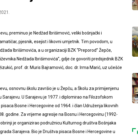
2021.
vu, preminuo je Nedžad Ibrišimović, veliki bošnjački i
tičar, pjesnik, esejist i likovni umjetnik. Tim povodom, u
edžada Ibrišimovića, a u organizaciji BZK “Preporod” Žepče,
jiževnika Nedžada Ibrišimovića”, gdje će govoriti predsjednik BZK
žizukić, prof. dr. Muris Bajramović, doc. dr. Irma Marić, uz učešće
evu, osnovnu školu završio je u Žepču, a Školu za primijenjenu
u Sarajevu. U Sarajevu je 1977. i diplomirao na Filozofskom
va pisaca Bosne i Hercegovine od 1964. i član Udruženja likovnih
08. godine. Za vrijeme agresije na Bosnu i Hercegovinu (1992-
obrinji je organizirao podružnicu Kulturnog društva Bošnjaka
la grada Sarajeva. Bio je Društva pisaca Bosne i Hercegovine u