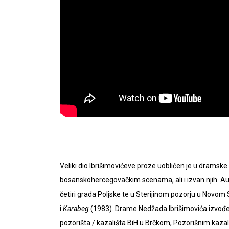
Veliki dio Ibrišimovićeve proze uobličen je u dramsk
bosanskohercegovačkim scenama, ali i izvan njih. 
četiri grada Poljske te u Sterijinom pozorju u Novo
i
Karabeg
(1983). Drame Nedžada Ibrišimovića izvođene
pozorišta / kazališta BiH u Brčkom, Pozorišnim kaz