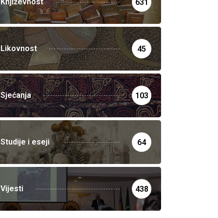
Književnost
631
Likovnost
45
Sjećanja
103
Studije i eseji
64
Vijesti
438