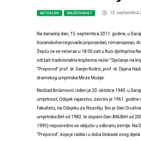
15. septembra 
AKTUELNO
KNJIŽEVNOST
Na današnji dan, 15. septembra 2011. godine, u Saraje
bosanskohercegovački pripovjedač, romanopisac, drama
Žepču će se večeras u 18.00 sati u Kući djetinjstva N
održati tradicionalna književna večer “Sjećanje na kn
“Preporod” prof. dr. Sanjin Kodrić, prof. dr. Dijana Had
dramskog umjetnika Mirze Mušije.
Nedžad Ibrišimović rođen je 20. oktobra 1940. u Saraj
umjetnost, Odsjek vajarstvo, završio je 1961. godine 
fakultetu, na Odsjeku za filozofiju. Bio je član Društ
umjetnika BiH od 1982. te dopisni član ANUBiH od 20
1995) neposredno se uključio u odbranu zemlje. Na D
“Preporod”, koja je radila i u doba blokade ovog dije