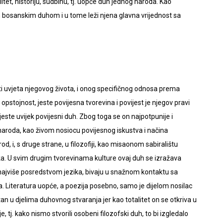
itet, historiju, sudbinu, tj. uopće duh jednog naroda. Kao
m bosanskim duhom i u tome leži njena glavna vrijednost sa
ti uvjeta njegovog života, i onog specifičnog odnosa prema
 opstojnost, jeste povijesna tvorevina i povijest je njegov pravi
 jeste uvijek povijesni duh. Zbog toga se on najpotpunije i
 naroda, kao živom nosiocu povijesnog iskustva i načina
rod, i, s druge strane, u filozofiji, kao misaonom sabiralištu
ika. U svim drugim tvorevinama kulture ovaj duh se izražava
a najviše posredstvom jezika, bivaju u snažnom kontaktu sa
Literatura uopće, a poezija posebno, samo je dijelom nosilac
an u djelima duhovnog stvaranja jer kao totalitet on se otkriva u
 tj. kako nismo stvorili osobeni filozofski duh, to bi izgledalo