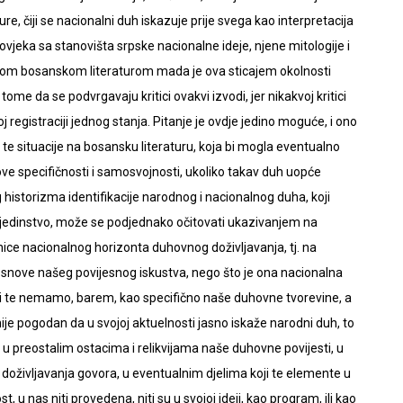
ature, čiji se nacionalni duh iskazuje prije svega kao interpretacija
vjeka sa stanovišta srpske nacionalne ideje, njene mitologije i
vatskom bosanskom literaturom mada je ova sticajem okolnosti
ome da se podvrgavaju kritici ovakvi izvodi, jer nikakvoj kritici
 registraciji jednog stanja. Pitanje je ovdje jedino moguće, i ono
 te situacije na bosansku literaturu, koja bi mogla eventualno
ve specifičnosti i samosvojnosti, ukoliko takav duh uopće
 historizma identifikacije narodnog i nacionalnog duha, koji
o jedinstvo, može se podjednako očitovati ukazivanjem na
ice nacionalnog horizonta duhovnog doživljavanja, tj. na
i osnove našeg povijesnog iskustva, nego što je ona nacionalna
r mi te nemamo, barem, kao specifično naše duhovne tvorevine, a
 nije pogodan da u svojoj aktuelnosti jasno iskaže narodni duh, to
u preostalim ostacima i relikvijama naše duhovne povijesti, u
 doživljavanja govora, u eventualnim djelima koji te elemente u
st, u nas niti provedena, niti su u svojoj ideji, kao program, ili kao