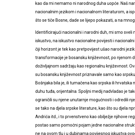
kao da mi nemamo ni narodnog duha uopće. Naš narod
nacionalnim jezikom i nacionalnom literaturom, a isp
što se tiče Bosne, dade se lijepo pokazati, a na mnog
Identificirajući nacionalni i narodni duh, mi smo svel
iskustvo, na iskustvo nacionalne povijesti i nacionalni 
čiji horizont je tek kao pretpovijest ušao narodni jezi
transformacije je bosansku književnost, po njenom d
doživljajnom sadržaju kao regionalnu književnost. Ova
su bosansku književnost priznavale samo kao srpsku il
Bošnjaka bila je, ili tumačena kao srpska ili hrvatska
duhu tuđa, orijentalna. Spoljni medij nadvladao je tako
ograničili su njene unutarnje mogućnosti i odredili nj
se tako na djela srpske literature, kao što su djela np
Andrića itd., i to prvenstveno kao obilježje njihove re
postao samo pomoćni pojam jedne nacionalne strukturne
ne na ovom tlu i u dubinama povijesnog iskustva ovog