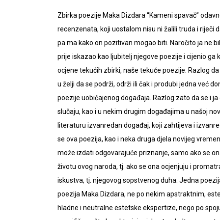
Zbirka poezije Maka Dizdara “Kameni spavač” odavno je
recenzenata, koji uostalom nisu ni žalili truda i riječi d
pa ma kako on pozitivan mogao biti. Naročito ja ne 
prije iskazao kao ljubitelj njegove poezije i cijenio ga
ocjene tekućih zbirki, naše tekuće poezije. Razlog da 
u želji da se podrži, održi ili čak i produbi jedna ve
poezije uobičajenog događaja. Razlog zato da se i j
slučaju, kao i u nekim drugim događajima u našoj novij
literaturu izvanredan događaj, koji zahtijeva i izvanr
se ova poezija, kao i neka druga djela novijeg vremen
može izdati odgovarajuće priznanje, samo ako se ona
životu ovog naroda, tj. ako se ona ocjenjuju i promatr
iskustva, tj. njegovog sopstvenog duha. Jedna poezija
poezija Maka Dizdara, ne po nekim apstraktnim, estet
hladne i neutralne estetske ekspertize, nego po spoju