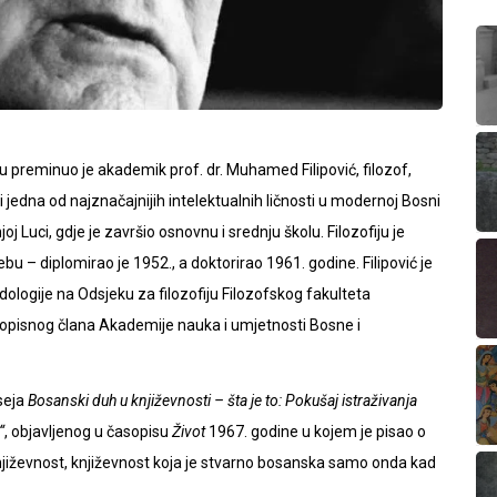
u preminuo je akademik prof. dr. Muhamed Filipović, filozof,
c i jedna od najznačajnijih intelektualnih ličnosti u modernoj Bosni
j Luci, gdje je završio osnovnu i srednju školu. Filozofiju je
u – diplomirao je 1952., a doktorirao 1961. godine. Filipović je
ologije na Odsjeku za filozofiju Filozofskog fakulteta
 dopisnog člana Akademije nauka i umjetnosti Bosne i
eseja
Bosanski duh u književnosti – šta je to: Pokušaj istraživanja
“
, objavljenog u časopisu
Život
1967. godine u kojem je pisao o
jiževnost, književnost koja je stvarno bosanska samo onda kad