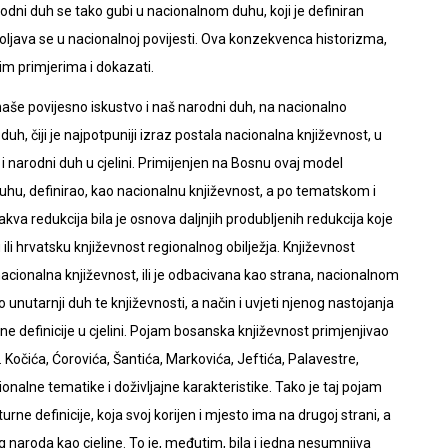
ni duh se tako gubi u nacionalnom duhu, koji je definiran
oljava se u nacionalnoj povijesti. Ova konzekvenca historizma,
im primjerima i dokazati.
i naše povijesno iskustvo i naš narodni duh, na nacionalno
duh, čiji je najpotpuniji izraz postala nacionalna književnost, u
k i narodni duh u cjelini. Primijenjen na Bosnu ovaj model
uhu, definirao, kao nacionalnu književnost, a po tematskom i
kva redukcija bila je osnova daljnjih produbljenih redukcija koje
i hrvatsku književnost regionalnog obilježja. Književnost
 nacionalna književnost, ili je odbacivana kao strana, nacionalnom
 unutarnji duh te književnosti, a način i uvjeti njenog nastojanja
ene definicije u cjelini. Pojam bosanska književnost primjenjivao
r. Kočića, Ćorovića, Šantića, Markovića, Jeftića, Palavestre,
gionalne tematike i doživljajne karakteristike. Tako je taj pojam
 definicije, koja svoj korijen i mjesto ima na drugoj strani, a
 naroda kao cjeline. To je, međutim, bila i jedna nesumnjiva