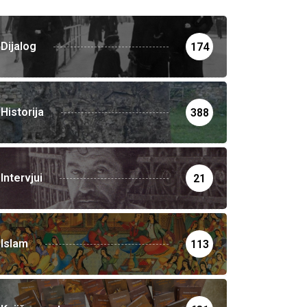
Dijalog
174
Historija
388
Intervjui
21
Islam
113