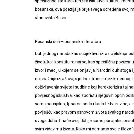
specifičnog što karakterizira iskustvo, kulturu, mental
bosanska, ova poezija je prije svega određena svoji
stanovišta Bosne.
Bosanski duh – bosanska literatura
Duh jednog naroda kao subjektivni izraz cjelokupnos
životu koji konstituira narod, kao specifičnu povijesnu
izvor i medij u kojem se on javlja. Narodni duh stoga i
najsnažnije izražava, s jedne strane, u jeziku jednog
doživljavanja svijeta i sudbine koji karakterizira taj na
povijesnog iskustva, kao zborištu njegovih općih odl
samo parcijalno, tj. samo onda i kada te tvorevine, 
poviješću kao pravom osnovom života svakog naroda. 
ovoga duha. I inače ovaj duh je samo parcijalno prisut
svim vidovima života. Kako mi nemamo svoje filozofije,