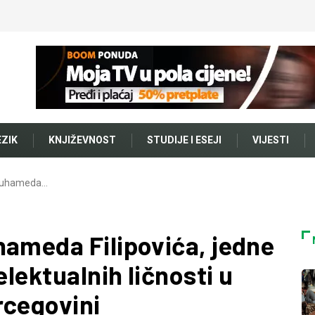
EZIK
KNJIŽEVNOST
STUDIJE I ESEJI
VIJESTI
 Muhameda…
hameda Filipovića, jedne
elektualnih ličnosti u
rcegovini