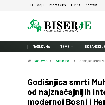
O Biserju
Impressum
O BZK
Kontakt
NASLOVNA
TEME
BOSANSKI J
Naslovna
Aktuelno
Godišnjica smrti
Godišnjica smrti Mu
od najznačajnijih int
modernoj Bosni i He