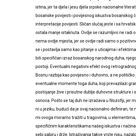
istina, jer ta djela i jesu djela srpske nacionalne liter
bosanske povijesti i povijesnog iskustva bosanskog čo
interpretacije povijesti. Sličan slučaj jeste i sa hr
ostala manje istaknuta. Ovdje se razumljivo ne radi o t
nema ovdje mjesta, jer se ovdje radi samo o pozitivnoj
se i postavlja samo kao pitanje o uticajima i efektima
biti specifičan izraz bosanskog narodnog duha, njego
postoji. Eventualni negativni efekt ovog retrogradnog
Bosnu razbija kao povijesno i duhovno, a ne političk
eventualne momente toga duha, koji prevazilazi gran
postojanje žive i prisutne dublje duhovne strukture 
osnova. Pošto se taj duh ne izražava u filozofiji, je
ni u jeziku, budući da je ovaj nacionalno definiran, te
mi ovoga moramo tražiti u tragovima, u elementima, 
specifičnim karakteristikama našeg iskustva i načina
sebi sabiru i drže. Istraživanja takve vrste nisu, nažalo