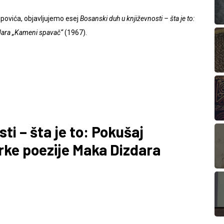
ipovića, objavljujemo esej
Bosanski duh u književnosti – šta je to:
zdara „Kameni spavač“
(1967).
ti – šta je to: Pokušaj
rke poezije Maka Dizdara