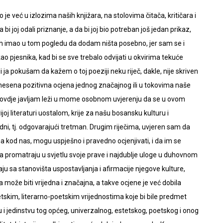
 već u izlozima naših knjižara, na stolovima čitača, kritičara i
a bi joj odali priznanje, a da bi joj bio potreban još jedan prikaz,
bih imao u tom pogledu da dodam ništa posebno, jer sam se i
 kao pjesnika, kad bi se sve trebalo odvijati u okvirima tekuće
i ja pokušam da kažem o toj poeziji neku riječ, dakle, nije skriven
ć donesena pozitivna ocjena jednog značajnog ili u tokovima naše
a ovdje javljam leži u mome osobnom uvjerenju da se u ovom
oj literaturi uostalom, krije za našu bosansku kulturu i
edni, tj. odgovarajući tretman. Drugim riječima, uvjeren sam da
a kod nas, mogu uspješno i pravedno ocjenjivati, i da im se
 promatraju u svjetlu svoje prave i najdublje uloge u duhovnom
aju sa stanovišta uspostavljanja i afirmacije njegove kulture,
 može biti vrijedna i značajna, a takve ocjene je već dobila
skim, literarno-poetskim vrijednostima koje bi bile predmet
 i jedinstvu tog općeg, univerzalnog, estetskog, poetskog i onog