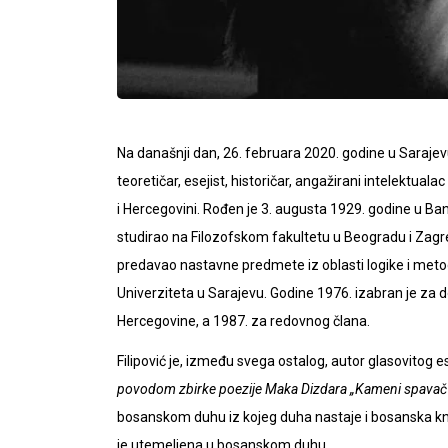
Na današnji dan, 26. februara 2020. godine u Sarajev
teoretičar, esejist, historičar, angažirani intelektuala
i Hercegovini. Rođen je 3. augusta 1929. godine u Banjo
studirao na Filozofskom fakultetu u Beogradu i Zagreb
predavao nastavne predmete iz oblasti logike i metod
Univerziteta u Sarajevu. Godine 1976. izabran je za
Hercegovine, a 1987. za redovnog člana.
Filipović je, između svega ostalog, autor glasovitog 
povodom zbirke poezije Maka Dizdara „Kameni spavač
bosanskom duhu iz kojeg duha nastaje i bosanska kn
je utemeljena u bosanskom duhu.