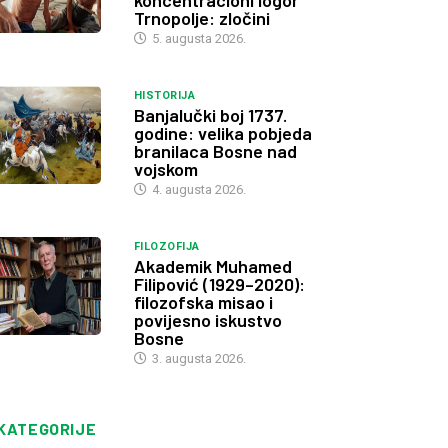
koncentracioni logor
Trnopolje: zločini
5. augusta 2026.
HISTORIJA
Banjalučki boj 1737.
godine: velika pobjeda
branilaca Bosne nad
vojskom
4. augusta 2026.
FILOZOFIJA
Akademik Muhamed
Filipović (1929–2020):
filozofska misao i
povijesno iskustvo
Bosne
3. augusta 2026.
KATEGORIJE