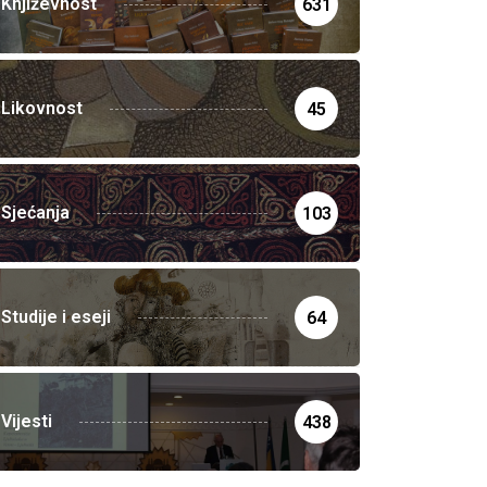
Književnost
631
Likovnost
45
Sjećanja
103
Studije i eseji
64
Vijesti
438