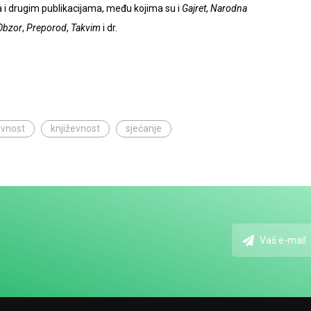
ma i drugim publikacijama, među kojima su i
Gajret
,
Narodna
Obzor
,
Preporod
,
Takvim
i dr.
evnost
književnost
sjećanje