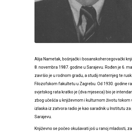
Alija Nametak, bošnjački i bosanskohercegovački knjiže
8. novembra 1987. godine u Sarajevu. Rođen je 6. ma
završio je u rodnom gradu, a studij maternjeg te rusk
Filozofskom fakultetu u Zagrebu. Od 1930. godine ra
svjetskog rata kratko je (dva mjeseca) bio je intend
zbog učešća u književnom i kulturnom životu tokom v
izlaska iz zatvora radio je kao saradnik u Institutu 
Sarajevu.
Književno se počeo okušavati još u ranoj mladosti, za