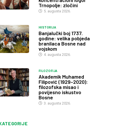
koncentracioni logor
Trnopolje: zločini
5. augusta 2026.
HISTORIJA
Banjalučki boj 1737.
godine: velika pobjeda
branilaca Bosne nad
vojskom
4. augusta 2026.
FILOZOFIJA
Akademik Muhamed
Filipović (1929–2020):
filozofska misao i
povijesno iskustvo
Bosne
3. augusta 2026.
KATEGORIJE