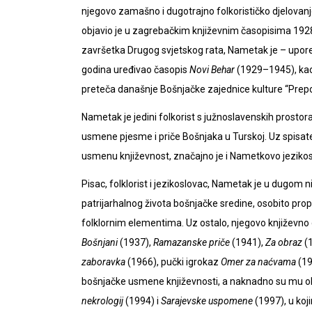
njegovo zamašno i dugotrajno folkorističko djelovanje
objavio je u zagrebačkim književnim časopisima 1928.
završetka Drugog svjetskog rata, Nametak je – upore
godina uređivao časopis
Novi Behar
(1929–1945), kao
preteča današnje Bošnjačke zajednice kulture “Prepor
Nametak je jedini folkorist s južnoslavenskih prostora k
usmene pjesme i priče Bošnjaka u Turskoj. Uz spisate
usmenu književnost, značajno je i Nametkovo jezikos
Pisac, folklorist i jezikoslovac, Nametak je u dugom 
patrijarhalnog života bošnjačke sredine, osobito pro
folklornim elementima. Uz ostalo, njegovo književno d
Bošnjani
(1937),
Ramazanske priče
(1941),
Za obraz
(
zaboravka
(1966), pučki igrokaz
Omer za naćvama
(19
bošnjačke usmene književnosti, a naknadno su mu o
nekrologij
(1994) i
Sarajevske uspomene
(1997), u koji