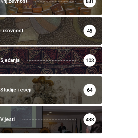
Književnost
631
Likovnost
45
Sjećanja
103
Studije i eseji
64
Vijesti
438