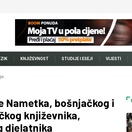
EZIK
KNJIŽEVNOST
STUDIJE I ESEJI
VIJESTI
ije…
je Nametka, bošnjačkog i
kog književnika,
g djelatnika