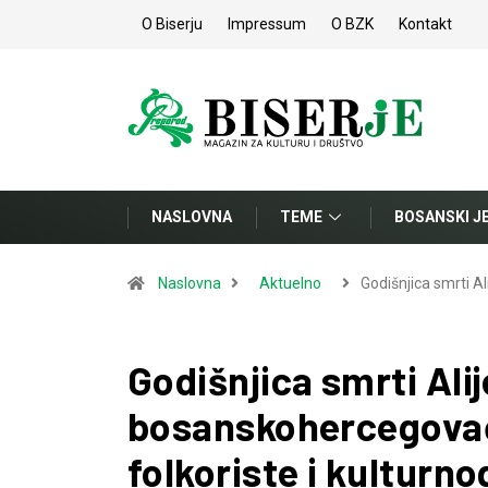
O Biserju
Impressum
O BZK
Kontakt
NASLOVNA
TEME
BOSANSKI J
Naslovna
Aktuelno
Godišnjica smrti Al
Godišnjica smrti Ali
bosanskohercegovač
folkoriste i kulturno