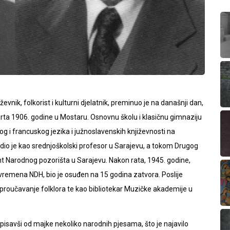
vnik, folkorist i kulturni djelatnik, preminuo je na današnji dan,
rta 1906. godine u Mostaru. Osnovnu školu i klasičnu gimnaziju
og i francuskog jezika i južnoslavenskih književnosti na
dio je kao srednjoškolski profesor u Sarajevu, a tokom Drugog
ant Narodnog pozorišta u Sarajevu. Nakon rata, 1945. godine,
remena NDH, bio je osuđen na 15 godina zatvora. Poslije
za proučavanje folklora te kao bibliotekar Muzičke akademije u
pisavši od majke nekoliko narodnih pjesama, što je najavilo