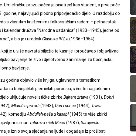
. Umjetničku prozu počeo je pisati još kao student, a prve priče
 godine, najavljujući plodno pripovjedačko djelo. U razdoblju do
do s vlastitim književnim i folkorističkim radom – petnaestak
 i kalendar društva “Narodna uzdanica” (1933–1945), jedne od
od”, a bio je i urednik
Glasnika IVZ-a
(1936–1954).
oji je u više navrata bilježio te kasnije i proučavao i objavljivao
ljsko bavljenje te živo i djelotvorno zanimanje za bošnjačku
lovno bavljenje.
nizu godina objavio više knjiga, uglavnom s tematikom
padanja bošnjačkih plemićkih porodica, s često naglašenim
jelo uključuje novelističke zbirke
Bajram žrtava
(1931),
Dobri
1942),
Mladić u prirodi
(1943),
Dan i sunce
(1944),
Trava
42), komediju
Abdullah-paša u kasabi
(1945) te više zbirki
bjavljeni roman
Tuturuza i šeh Meco
(1987),
Sarajevski
ma je iznio svoja sjećanja na ljude i događaje iz prošlosti.