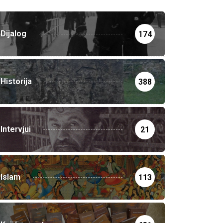
Dijalog
174
Historija
388
Intervjui
21
Islam
113