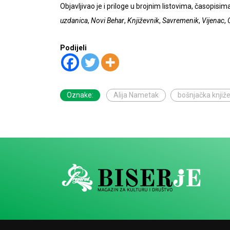
Objavljivao je i priloge u brojnim listovima, časopisi
uzdanica
,
Novi Behar
,
Književnik
,
Savremenik
,
Vijenac
,
Podijeli
Oznake:
Alija Nametak
bošnjačka knjiž