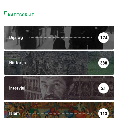
KATEGORIJE
Dijalog
174
Historija
388
Intervjui
21
Islam
113