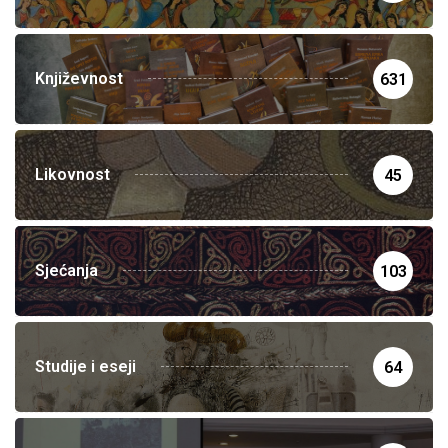
Književnost
631
Likovnost
45
Sjećanja
103
Studije i eseji
64