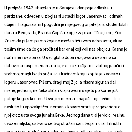
U proljeće 1942. uhapšen je u Sarajevu, dan prije odlaska u
partizane, odveden u zloglasni ustaški logor Jasenovac i odmah
ubijen. Tragična smrt pogodila je i njegovog prijatelja iz studentskih
dana u Beogradu, Branka Ćopića, koji je zapisao: “Dragi moj Zijo.
Znam da pišem pismo koje ne može stići svom adresantu, ali se
tješim time da će ga pročitati bar onaj koji voli nas obojicu. Kasna je
noć i meni se spava. U ovo gluho doba razgovara se samo sa
duhovima i uspomenama, a ja, evo, razmišljam o zlatnoj paučini i
srebrnoj magli tvojih priča, i o strašnom kraju koji te je zadesio u
logoru Jasenovac. Pišem, dragi moj Zijo, a nisam siguran da i
mene, jednom, ne čeka sličan kraj u ovom svijetu po kome još
putuje kuga s kosom. U svojim noćima s najviše mjesečine, ti si
naslutio tu apokaliptičnu neman s kosom smrti i progovorio si o
njoj kroz usta svoga junaka Brke. Jednog dana ti si je vidio, realnu,
ovozemaljsku, ostvario se tvoj strašan san, tvoja mora. Tih istih
godina ja sam, slučajem, izbjegao tvoju sudbinu, ali evo, ima neko