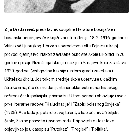
Zija Dizdarević
, predstavnik socijalne literature bošnjačke i
bosanskohercegovačke književnosti, rođen je 18. 2. 1916. godine u
Vitini kod Ljubuškog. Ubrzo sa porodicom seli u Fojnicu u kojoj
provodi djetinjstvo. Nakon završene osnovne škole u Fojnici 1926.
godine upisuje Nižu šerijatsku gimnaziju u Sarajevu koju završava
1930. godine. Šest godina kasnije u istom gradu završava i
Učiteljsku školu. Još tokom srednje škole učestvuje u đačkim
štrajkovima, što će mu donijenti nenaklonost monarhističkog
režima i čestu policijsku prismotru. U tom periodu objavljuje i svoje
prve literarne radove: “Halucinacije” i “Zapisi bolesnog čovjeka”
(1935). Već tada je potvrdio svoj talent, a kao učenik Učiteljske
škole, Zija se posvetio i javnom radu. Pripovijetke i tekstove
objavljivao je u časopisu “Putokaz”, “Pregled” i “Politika”.