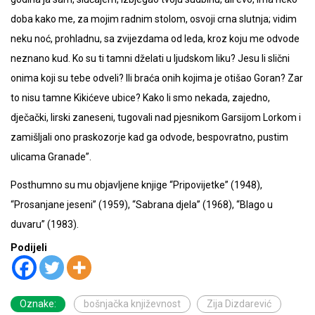
doba kako me, za mojim radnim stolom, osvoji crna slutnja; vidim
neku noć, prohladnu, sa zvijezdama od leda, kroz koju me odvode
neznano kud. Ko su ti tamni dželati u ljudskom liku? Jesu li slični
onima koji su tebe odveli? Ili braća onih kojima je otišao Goran? Zar
to nisu tamne Kikićeve ubice? Kako li smo nekada, zajedno,
dječački, lirski zaneseni, tugovali nad pjesnikom Garsijom Lorkom i
zamišljali ono praskozorje kad ga odvode, bespovratno, pustim
ulicama Granade”.
Posthumno su mu objavljene knjige “Pripovijetke” (1948),
“Prosanjane jeseni” (1959), “Sabrana djela” (1968), “Blago u
duvaru” (1983).
Podijeli
Oznake:
bošnjačka književnost
Zija Dizdarević