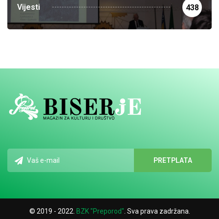
Vijesti
438
© 2019 - 2022.
BZK "Preporod"
. Sva prava zadržana.