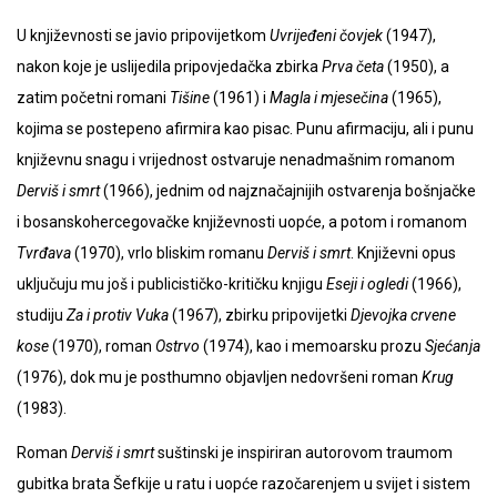
U književnosti se javio pripovijetkom
Uvrijeđeni čovjek
(1947),
nakon koje je uslijedila pripovjedačka zbirka
Prva četa
(1950), a
zatim početni romani
Tišine
(1961) i
Magla i mjesečina
(1965),
kojima se postepeno afirmira kao pisac. Punu afirmaciju, ali i punu
književnu snagu i vrijednost ostvaruje nenadmašnim romanom
Derviš i smrt
(1966), jednim od najznačajnijih ostvarenja bošnjačke
i bosanskohercegovačke književnosti uopće, a potom i romanom
Tvrđava
(1970), vrlo bliskim romanu
Derviš i smrt
. Književni opus
uključuju mu još i publicističko-kritičku knjigu
Eseji i ogledi
(1966),
studiju
Za i protiv Vuka
(1967), zbirku pripovijetki
Djevojka crvene
kose
(1970), roman
Ostrvo
(1974), kao i memoarsku prozu
Sjećanja
(1976), dok mu je posthumno objavljen nedovršeni roman
Krug
(1983).
Roman
Derviš i smrt
suštinski je inspiriran autorovom traumom
gubitka brata Šefkije u ratu i uopće razočarenjem u svijet i sistem