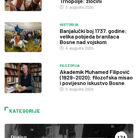
Trnopolje: zločini
5. augusta 2026.
HISTORIJA
Banjalučki boj 1737. godine:
velika pobjeda branilaca
Bosne nad vojskom
4. augusta 2026.
FILOZOFIJA
Akademik Muhamed Filipović
(1929–2020): filozofska misao
i povijesno iskustvo Bosne
3. augusta 2026.
KATEGORIJE
Dijalog
174