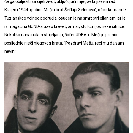
će ga obilježiti za cijeli život, uključujući i njegov književni rad:
Krajem 1944. godine Mešin brat Šefkija Selimović, oficir komande
Tuzlanskog vojnog područja, osuđen je na smrt strijeljanjem jer je
iz magacina GUND-a uzeo krevet, ormar, stolicu i još neke sitnice.
Nekoliko dana nakon strijeljanja, šofer UDBA-e Meši je prenio
posljednje riječi njegovog brata: “Pozdravi Mešu, reci mu da sam
nevin.”