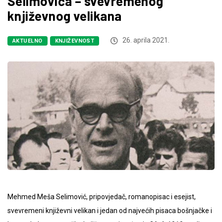
Selimovića – svevremenog
književnog velikana
26. aprila 2021.
AKTUELNO
KNJIŽEVNOST
Mehmed Meša Selimović, pripovjedač, romanopisac i esejist,
svevremeni književni velikan i jedan od najvećih pisaca bošnjačke i