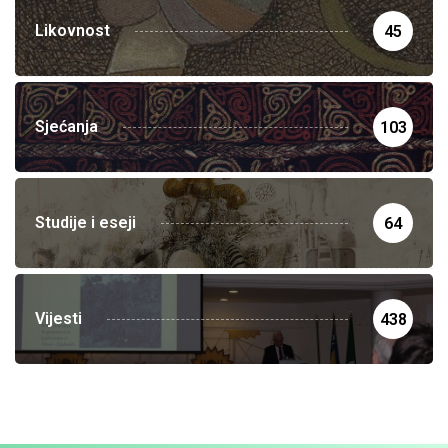
Likovnost
45
Sjećanja
103
Studije i eseji
64
Vijesti
438