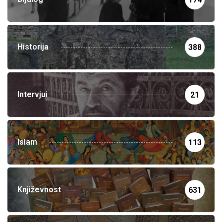
Historija
388
Intervjui
21
Islam
113
Književnost
631