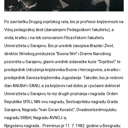
Po završetku Drugog svjetskog rata, bio je profesor književnosti na
Višoj pedagoškoj školi (današnjem Pedagoškom fakultetu), a
onda, kratko, i na tek osnovanom Filozofskom fakultetu
Univerziteta u Sarajevu. Bio je urednik časopisa
Brazda
i
Život
,
direktor filmskog preduzeća “Bosna film” i Drame Narodnog
pozorišta u Sarajevu, glavni urednik izdavačke kuće “Svjetlost” te
predsjednik Udruženja književnika Bosne i Hercegovine, a kratko i
predsjednik Saveza književnika Jugoslavije. Također, bio je redovni
član ANUBiH i SANU, a za književni rad dobio je i počasni doktorat
Univerziteta u Sarajevu te niz drugih priznanja i nagrada: Orden
Republike SFRJ, NIN-ovu nagradu, Šestoaprilsku nagradu Grada
Sarajeva, Nagradu “Ivan Goran Kovačić”, Dvadesetsedmojulsku
nagradu SRBiH, Nagradu AVNOJ-a,
Njegoševu nagrada… Preminuo je 11. 7. 1982. godine u Beogradu.