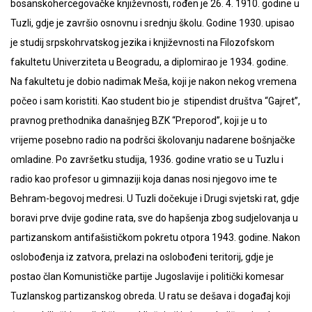
bosanskohercegovačke književnosti, rođen je 26. 4. 1910. godine u
Tuzli, gdje je završio osnovnu i srednju školu. Godine 1930. upisao
je studij srpskohrvatskog jezika i književnosti na Filozofskom
fakultetu Univerziteta u Beogradu, a diplomirao je 1934. godine.
Na fakultetu je dobio nadimak Meša, koji je nakon nekog vremena
počeo i sam koristiti. Kao student bio je stipendist društva “Gajret”,
pravnog prethodnika današnjeg BZK “Preporod”, koji je u to
vrijeme posebno radio na podršci školovanju nadarene bošnjačke
omladine. Po završetku studija, 1936. godine vratio se u Tuzlu i
radio kao profesor u gimnaziji koja danas nosi njegovo ime te
Behram-begovoj medresi. U Tuzli dočekuje i Drugi svjetski rat, gdje
boravi prve dvije godine rata, sve do hapšenja zbog sudjelovanja u
partizanskom antifašističkom pokretu otpora 1943. godine. Nakon
oslobođenja iz zatvora, prelazi na oslobođeni teritorij, gdje je
postao član Komunističke partije Jugoslavije i politički komesar
Tuzlanskog partizanskog obreda. U ratu se dešava i događaj koji