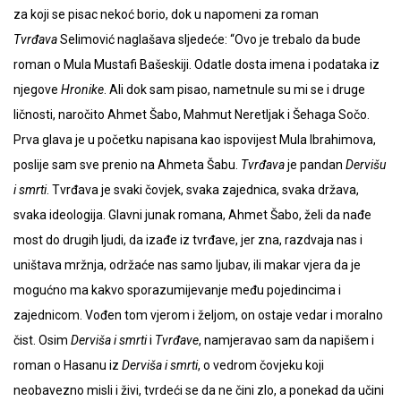
za koji se pisac nekoć borio, dok u napomeni za roman
Tvrđava
Selimović naglašava sljedeće: “Ovo je trebalo da bude
roman o Mula Mustafi Bašeskiji. Odatle dosta imena i podataka iz
njegove
Hronike
. Ali dok sam pisao, nametnule su mi se i druge
ličnosti, naročito Ahmet Šabo, Mahmut Neretljak i Šehaga Sočo.
Prva glava je u početku napisana kao ispovijest Mula Ibrahimova,
poslije sam sve prenio na Ahmeta Šabu.
Tvrđava
je pandan
Dervišu
i smrti
. Tvrđava je svaki čovjek, svaka zajednica, svaka država,
svaka ideologija. Glavni junak romana, Ahmet Šabo, želi da nađe
most do drugih ljudi, da izađe iz tvrđave, jer zna, razdvaja nas i
uništava mržnja, održaće nas samo ljubav, ili makar vjera da je
mogućno ma kakvo sporazumijevanje među pojedincima i
zajednicom. Vođen tom vjerom i željom, on ostaje vedar i moralno
čist. Osim
Derviša i smrti
i
Tvrđave
, namjeravao sam da napišem i
roman o Hasanu iz
Derviša i smrti
, o vedrom čovjeku koji
neobavezno misli i živi, tvrdeći se da ne čini zlo, a ponekad da učini