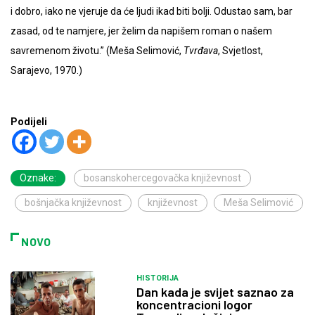
i dobro, iako ne vjeruje da će ljudi ikad biti bolji. Odustao sam, bar
zasad, od te namjere, jer želim da napišem roman o našem
savremenom životu.” (Meša Selimović,
Tvrđava
, Svjetlost,
Sarajevo, 1970.)
Podijeli
Oznake:
bosanskohercegovačka književnost
bošnjačka književnost
književnost
Meša Selimović
NOVO
HISTORIJA
Dan kada je svijet saznao za
koncentracioni logor