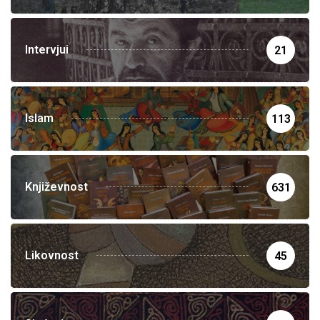
Intervjui
21
Islam
113
Književnost
631
Likovnost
45