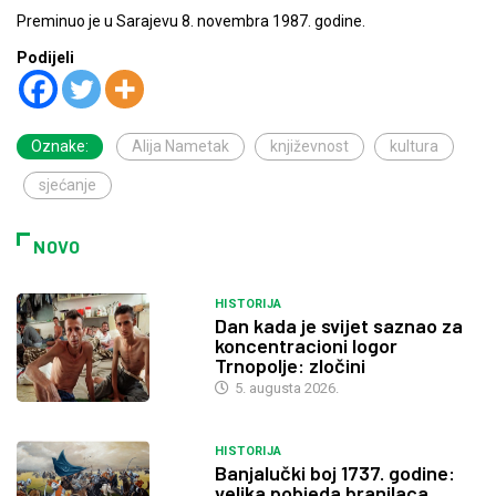
Preminuo je u Sarajevu 8. novembra 1987. godine.
Podijeli
Oznake:
Alija Nametak
književnost
kultura
sjećanje
NOVO
HISTORIJA
Dan kada je svijet saznao za
koncentracioni logor
Trnopolje: zločini
5. augusta 2026.
HISTORIJA
Banjalučki boj 1737. godine:
velika pobjeda branilaca