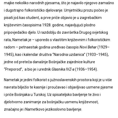
majke nekoliko narodnih pjesama, što je najavilo njegovo zamašno
i dugotrajno folkorističko djelovanje. Umjetničku prozu počeo je
pisati još kao student, a prve priče objavio je u zagrebačkim
književnim časopisima 1928. godine, najavljujući plodno
pripovjedačko djelo. U razdoblju do završetka Drugog svjetskog
rata, Nametak je – uporedo s vlastitim književnim i folkorističkim
radom – petnaestak godina uređivao časopis
Novi Behar
(1929–
1945), kao i kalendar društva “Narodna uzdanica” (1933–1945),
jedne od preteča današnje Bošnjačke zajednice kulture
“Preporod”, a bio je i urednik
Glasnika IVZ-a
(1936–1954).
Nametak je jedini folkorist s južnoslavenskih prostora koji je u više
navrata bilježio te kasnije i proučavao i objavljivao usmene pjesme
i priče Bošnjaka u Turskoj. Uz spisateljsko bavljenje te živo i
djelotvorno zanimanje za bošnjačku usmenu književnost,
značajno je i Nametkovo jezikoslovno bavljenje.