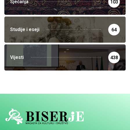
Sjećanja
103
Studije i eseji
64
Vijesti
438