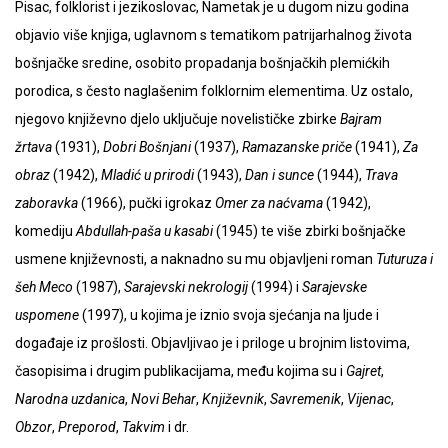
Pisac, folklorist i jezikoslovac, Nametak je u dugom nizu godina
objavio više knjiga, uglavnom s tematikom patrijarhalnog života
bošnjačke sredine, osobito propadanja bošnjačkih plemićkih
porodica, s često naglašenim folklornim elementima. Uz ostalo,
njegovo književno djelo uključuje novelističke zbirke
Bajram
žrtava
(1931),
Dobri Bošnjani
(1937),
Ramazanske priče
(1941),
Za
obraz
(1942),
Mladić u prirodi
(1943),
Dan i sunce
(1944),
Trava
zaboravka
(1966), pučki igrokaz
Omer za naćvama
(1942),
komediju
Abdullah-paša u kasabi
(1945) te više zbirki bošnjačke
usmene književnosti, a naknadno su mu objavljeni roman
Tuturuza i
šeh Meco
(1987),
Sarajevski nekrologij
(1994) i
Sarajevske
uspomene
(1997), u kojima je iznio svoja sjećanja na ljude i
događaje iz prošlosti. Objavljivao je i priloge u brojnim listovima,
časopisima i drugim publikacijama, među kojima su i
Gajret
,
Narodna uzdanica
,
Novi Behar
,
Književnik
,
Savremenik
,
Vijenac
,
Obzor
,
Preporod
,
Takvim
i dr.