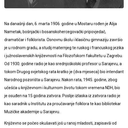
Na današnji dan, 6. marta 1906. godine u Mostaru rođen je Alija
Nametak, bošnjački i bosanskohercegovački pripovjedač,
dramatičar i folklorista. Osnovnu školu i klasičnu gimnaziju završio
je u rodnom gradu, a studij maternjeg te ruskog i francuskog jezika
i južnoslavenskih književnosti na Filozofskom fakultetu u Zagrebu.
Od 1930. godine radio je kao srednjoškolski profesor u Sarajevu, a
tokom Drugog svjetskog rata kratko je (dva mjeseca) bio intendant
Narodnog pozorišta u Sarajevu. Nakon rata, 1945. godine, zbog
učešća u književnom i kulturnom životu tokom vremena NDH, bio
je osuđen na 15 godina zatvora. Poslije izlaska iz zatvora radio je
kao saradnik u Institutu za proučavanje folklora te kao bibliotekar
Muzičke akademije u Sarajevu.
Književno se počeo okušavati još u ranoj mladosti, zapisavši od