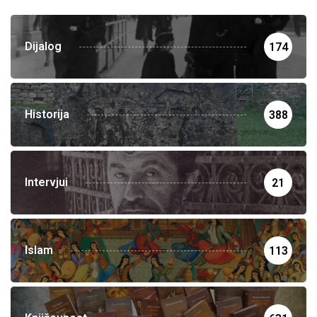
Dijalog
174
Historija
388
Intervjui
21
Islam
113