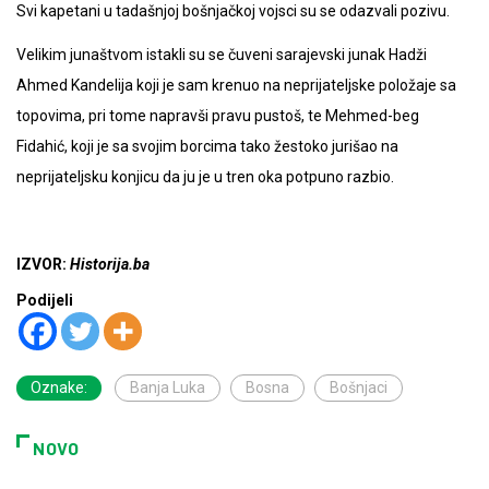
Svi kapetani u tadašnjoj bošnjačkoj vojsci su se odazvali pozivu.
Velikim junaštvom istakli su se čuveni sarajevski junak Hadži
Ahmed Kandelija koji je sam krenuo na neprijateljske položaje sa
topovima, pri tome napravši pravu pustoš, te Mehmed-beg
Fidahić, koji je sa svojim borcima tako žestoko jurišao na
neprijateljsku konjicu da ju je u tren oka potpuno razbio.
IZVOR:
Historija.ba
Podijeli
Oznake:
Banja Luka
Bosna
Bošnjaci
NOVO