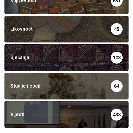
Književnost
631
Likovnost
45
Sjećanja
103
Studije i eseji
64
Vijesti
438