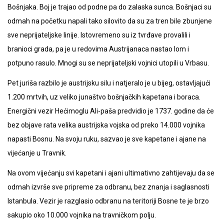
Bošnjaka. Boj je trajao od podne pa do zalaska sunca. Bošnjaci su
odmah na početku napali tako silovito da su za tren bile zbunjene
sve neprijateljske linije. Istovremeno su iz tvrđave provalili i
branioci grada, pa je u redovima Austrijanaca nastao lom i
potpuno rasulo. Mnogi su se neprijateljski vojnici utopili u Vrbasu.
Pet juriša razbilo je austrijsku silu i natjeralo je u bijeg, ostavljajući
1.200 mrtvih, uz veliko junaštvo bošnjačkih kapetana i boraca.
Energični vezir Hećimoglu Ali-paša predvidio je 1737. godine da će
bez objave rata velika austrijska vojska od preko 14.000 vojnika
napasti Bosnu. Na svoju ruku, sazvao je sve kapetane i ajane na
vijećanje u Travnik.
Na ovom vijećanju svi kapetani i ajani ultimativno zahtijevaju da se
odmah izvrše sve pripreme za odbranu, bez znanja i saglasnosti
Istanbula. Vezir je razglasio odbranu na teritoriji Bosne te je brzo
sakupio oko 10.000 vojnika na travničkom polju.