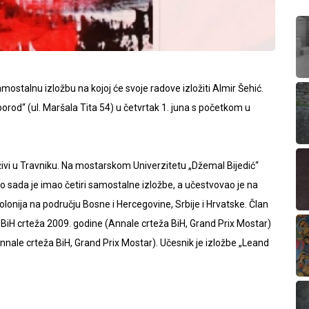
ostalnu izložbu na kojoj će svoje radove izložiti Almir Šehić.
eporod“ (ul. Maršala Tita 54) u četvrtak 1. juna s početkom u
živi u Travniku. Na mostarskom Univerzitetu „Džemal Bijedić“
o sada je imao četiri samostalne izložbe, a učestvovao je na
 kolonija na području Bosne i Hercegovine, Srbije i Hrvatske. Član
bi BiH crteža 2009. godine (Annale crteža BiH, Grand Prix Mostar)
nale crteža BiH, Grand Prix Mostar). Učesnik je izložbe „Leand