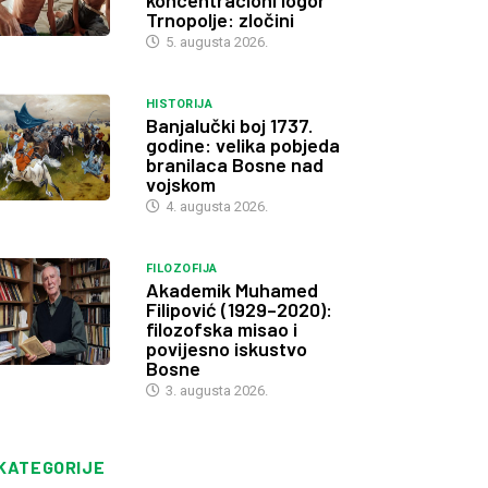
koncentracioni logor
Trnopolje: zločini
5. augusta 2026.
HISTORIJA
Banjalučki boj 1737.
godine: velika pobjeda
branilaca Bosne nad
vojskom
4. augusta 2026.
FILOZOFIJA
Akademik Muhamed
Filipović (1929–2020):
filozofska misao i
povijesno iskustvo
Bosne
3. augusta 2026.
KATEGORIJE