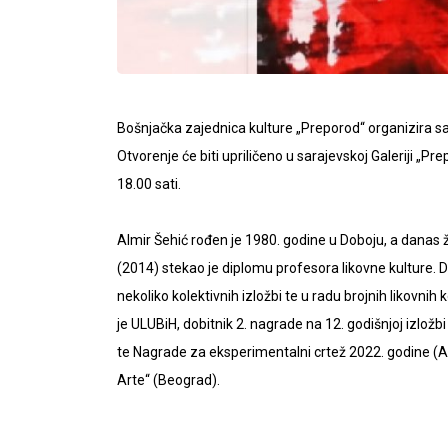
Bošnjačka zajednica kulture „Preporod“ organizira sam
Otvorenje će biti upriličeno u sarajevskoj Galeriji „Pr
18.00 sati.
Almir Šehić rođen je 1980. godine u Doboju, a danas 
(2014) stekao je diplomu profesora likovne kulture. D
nekoliko kolektivnih izložbi te u radu brojnih likovnih
je ULUBiH, dobitnik 2. nagrade na 12. godišnjoj izlož
te Nagrade za eksperimentalni crtež 2022. godine (An
Arte“ (Beograd).