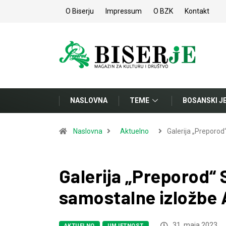
O Biserju
Impressum
O BZK
Kontakt
NASLOVNA
TEME
BOSANSKI J
Naslovna
Aktuelno
Galerija „Preporod
Galerija „Preporod“ 
samostalne izložbe 
31. maja 2023.
AKTUELNO
UMJETNOST