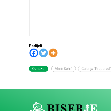
Podijeli
Oznake:
Almir Šehić
Galerija "Preporod