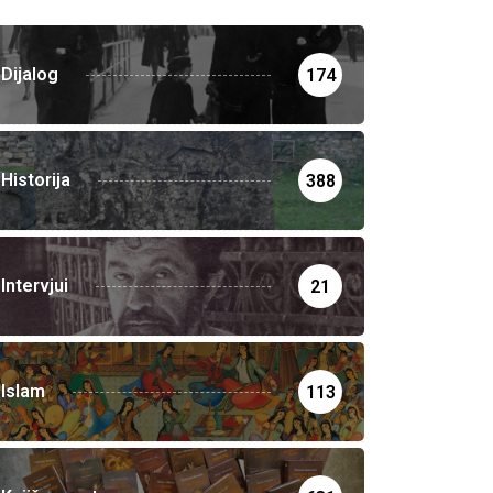
Dijalog
174
Historija
388
Intervjui
21
Islam
113