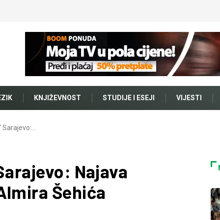
EZIK
KNJIŽEVNOST
STUDIJE I ESEJI
VIJESTI
“ Sarajevo:…
Sarajevo: Najava
Almira Šehića