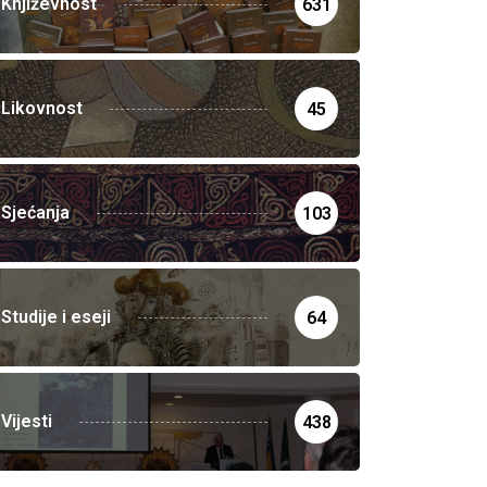
Književnost
631
Likovnost
45
Sjećanja
103
Studije i eseji
64
Vijesti
438