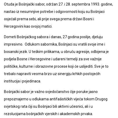
Otuda je Bošnjački sabor, održan 27. i 28. septembra 1993. godine,
nastao iz nesumnjive potrebe i odgovornosti koju su Bošnjaci
osjećali prema sebi, ali prije svega prema državi Bosni i
Hercegovini kao svojoj matici.
Dometi Bošnjačkog sabora i danas, 27 godina poslije, djeluju
impresivno. Odlukom sabornika, Bošnjaci su vratili svoje ime i
bosanski jezik. U teškim prilikama, u obruču agresije, odbijena je
podjela Bosne i Hercegovine i udareni temelji za sve važnije
političke, kulturne i obrazovne procese koji će uslijediti. Sve je to
trebalo napraviti veoma brzo uz sinergiju krhkih postojećih
institucija i pojedinaca.
Bošnjački sabor je važno svjedočanstvo čije poruke jasno
prepoznajemo u odlukama antifašističkih vijeća tokom Drugog
svjetskog rata čiji su Bošnjaci bili aktivni učesnici, ali i u
rezolucijama bošnjačkih vjerskih i akademskih prvaka.