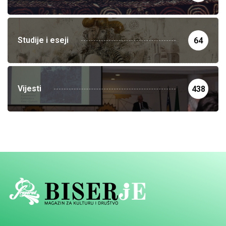
Studije i eseji
64
Vijesti
438