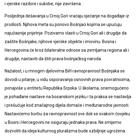
i vjerske razdore i sukobe, nije završena.
Posljednja dešavanja u Crnoj Gori vraćaju sjećanje na događaje iz
prošlosti. Njihova meta su ponovo Bošnjaci kojima se upućuju
najužasnije prijetnje. Pozivamo vlasti u Crnoj Gori ali i drugdje da
zaštite Bošnjake, njihove vjerske objekte i imovinu. Bosna i
Hercegovina će kroz bilateralne odnose sa zemljama regiona ali i
drugdje, nastaviti da štiti prava bošnjačkog naroda.
Nažalost, i u mnogim djelovima BiH ravnopravnost Bošnjaka se
dovodi u pitanje, u vidu osporavanja osnovnih prava povratnicima,
ponajviše u entitetu Republika Srpska. U školama, onemogućeno
je pohađane nastave na bosanskom jeziku i ta praksa se nastavlja
i prešućuje kod značajnog dijela domaće i međunarodne javnosti.
Nastavićemo borbu za ravnopravnost sve dok se svakom čovjeku
u Bosni i Hercegovini ne osiguraju jednaka prava. Ne smijemo
dozvoliti da ideja kulturnog pluralizma bude ozbiljnije ugrožena.