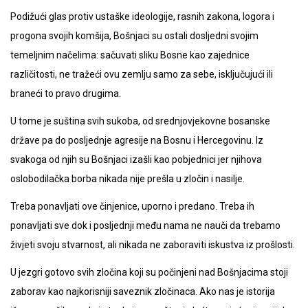
Podižući glas protiv ustaške ideologije, rasnih zakona, logora i
progona svojih komšija, Bošnjaci su ostali dosljedni svojim
temeljnim načelima: sačuvati sliku Bosne kao zajednice
različitosti, ne tražeći ovu zemlju samo za sebe, isključujući ili
braneći to pravo drugima.
U tome je suština svih sukoba, od srednjovjekovne bosanske
države pa do posljednje agresije na Bosnu i Hercegovinu. Iz
svakoga od njih su Bošnjaci izašli kao pobjednici jer njihova
oslobodilačka borba nikada nije prešla u zločin i nasilje.
Treba ponavljati ove činjenice, uporno i predano. Treba ih
ponavljati sve dok i posljednji među nama ne nauči da trebamo
živjeti svoju stvarnost, ali nikada ne zaboraviti iskustva iz prošlosti.
U jezgri gotovo svih zločina koji su počinjeni nad Bošnjacima stoji
zaborav kao najkorisniji saveznik zločinaca. Ako nas je istorija