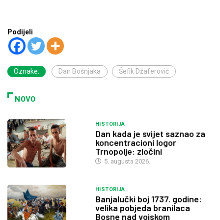
Podijeli
Oznake:
Dan Bošnjaka
Šefik Džaferović
NOVO
HISTORIJA
Dan kada je svijet saznao za
koncentracioni logor
Trnopolje: zločini
5. augusta 2026.
HISTORIJA
Banjalučki boj 1737. godine:
velika pobjeda branilaca
Bosne nad vojskom