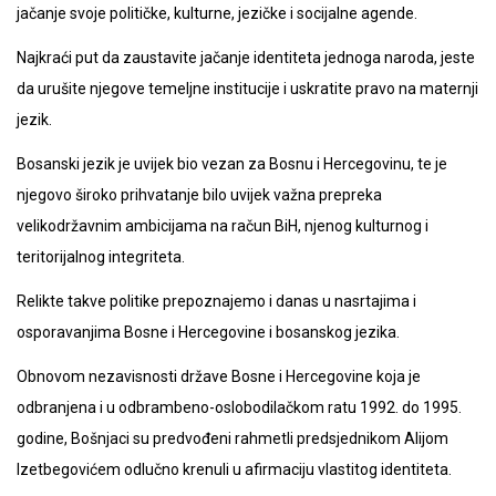
jačanje svoje političke, kulturne, jezičke i socijalne agende.
Najkraći put da zaustavite jačanje identiteta jednoga naroda, jeste
da urušite njegove temeljne institucije i uskratite pravo na maternji
jezik.
Bosanski jezik je uvijek bio vezan za Bosnu i Hercegovinu, te je
njegovo široko prihvatanje bilo uvijek važna prepreka
velikodržavnim ambicijama na račun BiH, njenog kulturnog i
teritorijalnog integriteta.
Relikte takve politike prepoznajemo i danas u nasrtajima i
osporavanjima Bosne i Hercegovine i bosanskog jezika.
Obnovom nezavisnosti države Bosne i Hercegovine koja je
odbranjena i u odbrambeno-oslobodilačkom ratu 1992. do 1995.
godine, Bošnjaci su predvođeni rahmetli predsjednikom Alijom
Izetbegovićem odlučno krenuli u afirmaciju vlastitog identiteta.