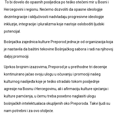
To bi dovelo do opasnih posljedica po teško stečeni mir u Bosni i
Hercegovini i regionu. Nećemo dozvoliti da opasne ideologije
dezintegracije i isključivosti nadvladaju progresivne ideologije
inkluzije, integracije i pluralizma koje nastoje osloboditi ljudski
potencijal.
Bošnjačka zajednica kulture Preporod jedna je od organizacija koja
je nastavila da baštini tekovine Bošnjačkog sabora i radi na njihovoj
daljoj promociji.
Uprkos brojnim izazovima, Preporod je u prethodne tri decenije
kontinuirano jačao svoju ulogu u očuvanju i promociji našeg
kulturnog naslijeđa koje je teško stradalo tokom posljednje
agresije na Bosnu i Hercegovinu, ali i afirmaciju kulture sjećanja i
kulture pamćenja, u čemu treba posebno naglasiti ulogu
bošnjačkih intelektualaca okupljenih oko Preporoda. Takvi ljudi su
nam potrebni i za ovo stoljeće.