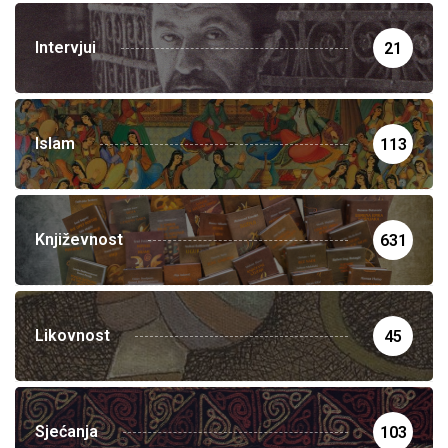
Intervjui
21
Islam
113
Književnost
631
Likovnost
45
Sjećanja
103