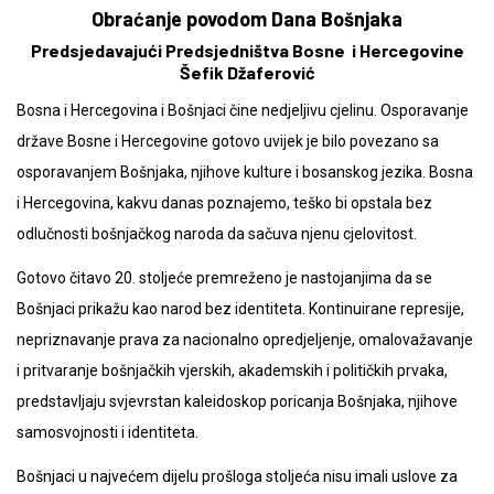
Obraćanje povodom Dana Bošnjaka
Predsjedavajući Predsjedništva Bosne i Hercegovine
Šefik Džaferović
Bosna i Hercegovina i Bošnjaci čine nedjeljivu cjelinu. Osporavanje
države Bosne i Hercegovine gotovo uvijek je bilo povezano sa
osporavanjem Bošnjaka, njihove kulture i bosanskog jezika. Bosna
i Hercegovina, kakvu danas poznajemo, teško bi opstala bez
odlučnosti bošnjačkog naroda da sačuva njenu cjelovitost.
Gotovo čitavo 20. stoljeće premreženo je nastojanjima da se
Bošnjaci prikažu kao narod bez identiteta. Kontinuirane represije,
nepriznavanje prava za nacionalno opredjeljenje, omalovažavanje
i pritvaranje bošnjačkih vjerskih, akademskih i političkih prvaka,
predstavljaju svjevrstan kaleidoskop poricanja Bošnjaka, njihove
samosvojnosti i identiteta.
Bošnjaci u najvećem dijelu prošloga stoljeća nisu imali uslove za