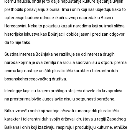
ičemu naučila, onda je to da je napuštanje kulture sjećanja uvijek
prethodilo ponavljanju zločina. Ima i onih koji nas ubjeđuju kako to
opterećuje buduće odnose i koči razvoj i napredak u Bosni i
Hercegovini. Neka to pokušaju kazati narodima koji su imali slična
historijska iskustva kao Bošnjaci i dobiće jasan i precizan odgovor
da to nije tako.
Suština interesa Bošnjaka ne razlikuje se od interesa drugih
naroda kojima je ova zemlja na srcu, a sadržani su u otporu prema
onima koji nastoje uništiti pluralistički karakter i tolerantni duh
bosanskohercegovačkog društva.
Ideologije koje su krajem prošloga stoljeća dovele do krvoprolića
na prostorima bivše Jugoslavije nisu u potpunosti poražene.
Bitka između onih koji nastoje očuvati i unaprijediti pluralistički
karakter i tolerantni duh svojih država i društava u regiji Zapadnog
Balkana i onih koji izazivaju, raspiruju i produbljuju kulturne, etničke