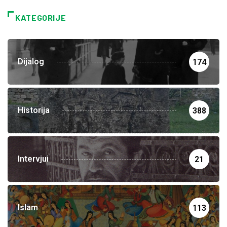
KATEGORIJE
Dijalog
174
Historija
388
Intervjui
21
Islam
113