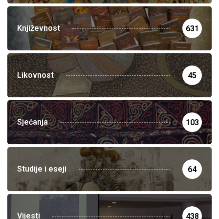
Književnost
631
Likovnost
45
Sjećanja
103
Studije i eseji
64
Vijesti
438