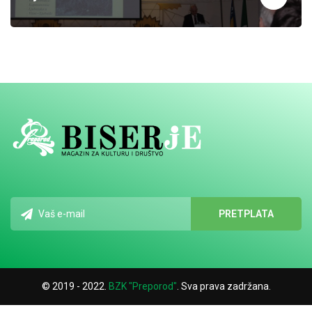
© 2019 - 2022.
BZK "Preporod"
. Sva prava zadržana.