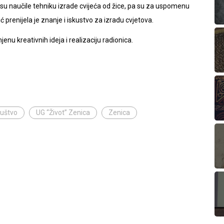
su naučile tehniku izrade cvijeća od žice, pa su za uspomenu
ć prenijela je znanje i iskustvo za izradu cvjetova.
u kreativnih ideja i realizaciju radionica.
ruštvo
UG “Život” Zenica
Zenica