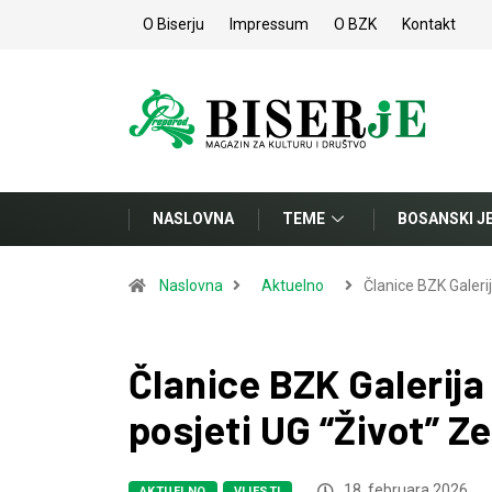
O Biserju
Impressum
O BZK
Kontakt
NASLOVNA
TEME
BOSANSKI J
Naslovna
Aktuelno
Članice BZK Galeri
Članice BZK Galerija
posjeti UG “Život” Z
18. februara 2026.
AKTUELNO
VIJESTI