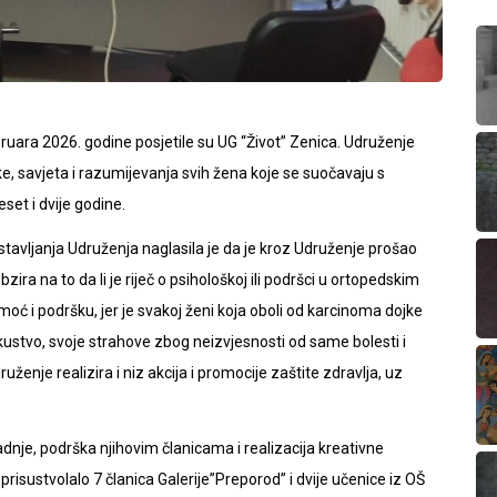
bruara 2026. godine posjetile su UG “Život” Zenica. Udruženje
, savjeta i razumijevanja svih žena koje se suočavaju s
set i dvije godine.
stavljanja Udruženja naglasila je da je kroz Udruženje prošao
zira na to da li je riječ o psihološkoj ili podršci u ortopedskim
oć i podršku, jer je svakoj ženi koja oboli od karcinoma dojke
skustvo, svoje strahove zbog neizvjesnosti od same bolesti i
uženje realizira i niz akcija i promocije zaštite zdravlja, uz
nje, podrška njihovim članicama i realizacija kreativne
 prisustvolalo 7 članica Galerije”Preporod” i dvije učenice iz OŠ