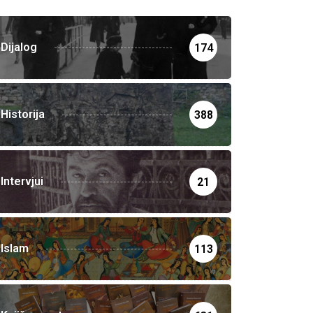
Dijalog
174
Historija
388
Intervjui
21
Islam
113