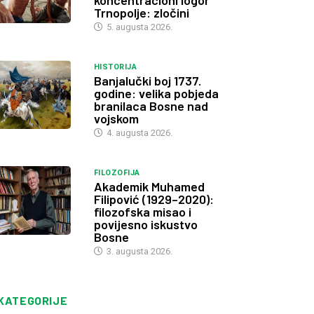
koncentracioni logor
Trnopolje: zločini
5. augusta 2026.
HISTORIJA
Banjalučki boj 1737.
godine: velika pobjeda
branilaca Bosne nad
vojskom
4. augusta 2026.
FILOZOFIJA
Akademik Muhamed
Filipović (1929–2020):
filozofska misao i
povijesno iskustvo
Bosne
3. augusta 2026.
KATEGORIJE