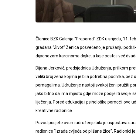
Članice BZK Galerija “Preporod” ZDK u srijedu, 11. fe
građana “Život” Zenica posvećeno je pružanju podrške
dijagnozom karcinoma dojke, a koje postoji već dvade
Dijana Jerković, predsjednica Udruženja, prilikom pre
veliki broj žena kojima je bila potrebna podrška, bez ob
pomagalima. Udruženje nastoji svakoj ženi pružiti pom
jako bitno da ima mjesto gdje može podijeliti svoje i
liječenja. Pored edukacija i psihološke pomoći, ovo udr
kreativne radionice.
Povod posjete ovom udruženje bila je uspostava sarad
radionice “Izrada cvijeća od plišane žice”. Radionici je