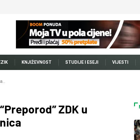
EZIK
KNJIŽEVNOST
STUDIJE I ESEJI
VIJESTI
ja…
 “Preporod” ZDK u
enica