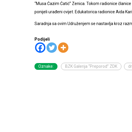
“Musa Ćazim Ćatić” Zenica. Tokom radionice članice 
ponijeli urađeni cvijet. Edukatorica radionice Aida Kari
Saradnja sa ovim Udruženjem se nastavlja kroz razmjen
Podijeli
Oznake:
BZK Galerija “Preporod” ZDK
d