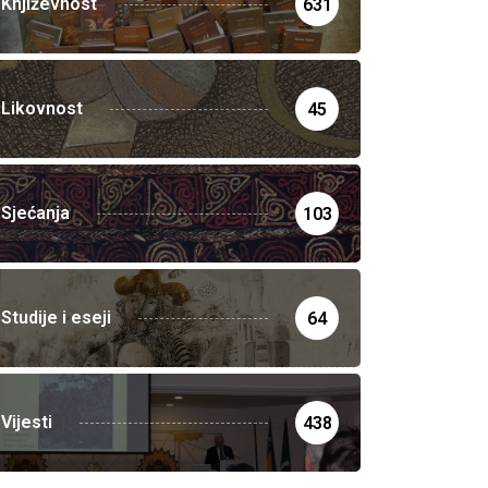
Književnost
631
Likovnost
45
Sjećanja
103
Studije i eseji
64
Vijesti
438