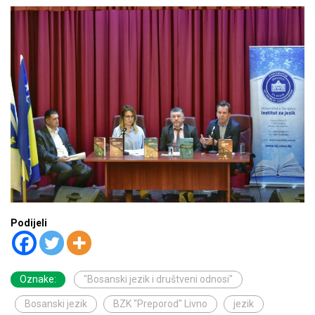
Podijeli
Oznake:
"Bosanski jezik i društveni odnosi"
Bosanski jezik
BZK "Preporod" Livno
jezik