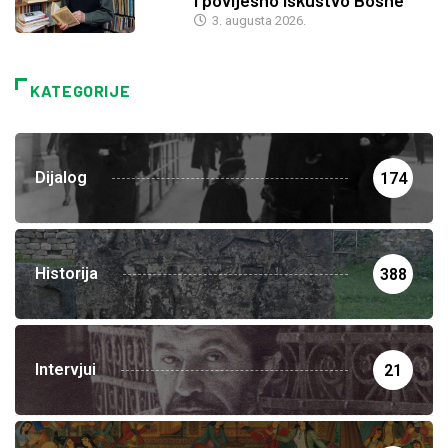
i povijesno iskustvo Bosne
3. augusta 2026.
KATEGORIJE
Dijalog
174
Historija
388
Intervjui
21