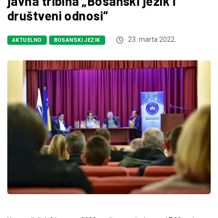
javna tribina „Bosanski jezik i
društveni odnosi“
23. marta 2022.
AKTUELNO
BOSANSKI JEZIK