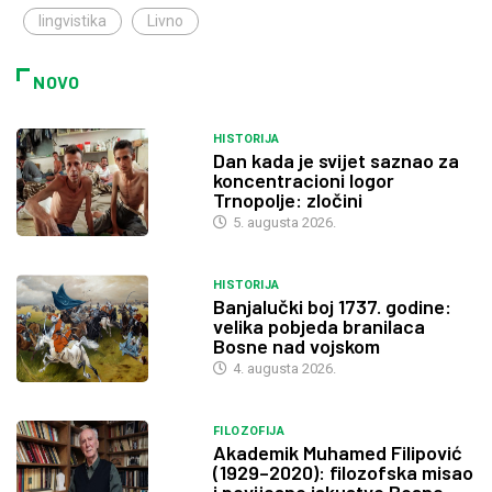
lingvistika
Livno
NOVO
HISTORIJA
Dan kada je svijet saznao za
koncentracioni logor
Trnopolje: zločini
5. augusta 2026.
HISTORIJA
Banjalučki boj 1737. godine:
velika pobjeda branilaca
Bosne nad vojskom
4. augusta 2026.
FILOZOFIJA
Akademik Muhamed Filipović
(1929–2020): filozofska misao