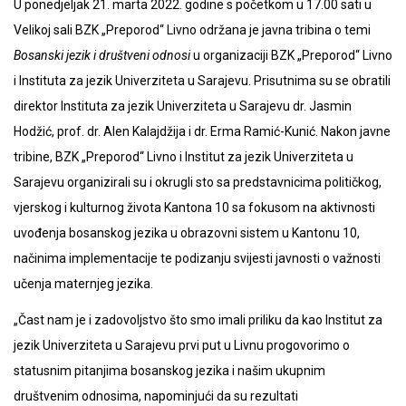
U ponedjeljak 21. marta 2022. godine s početkom u 17.00 sati u
Velikoj sali BZK „Preporod“ Livno održana je javna tribina o temi
Bosanski jezik i društveni odnosi
u organizaciji BZK „Preporod“ Livno
i Instituta za jezik Univerziteta u Sarajevu. Prisutnima su se obratili
direktor Instituta za jezik Univerziteta u Sarajevu dr. Jasmin
Hodžić, prof. dr. Alen Kalajdžija i dr. Erma Ramić-Kunić. Nakon javne
tribine, BZK „Preporod“ Livno i Institut za jezik Univerziteta u
Sarajevu organizirali su i okrugli sto sa predstavnicima političkog,
vjerskog i kulturnog života Kantona 10 sa fokusom na aktivnosti
uvođenja bosanskog jezika u obrazovni sistem u Kantonu 10,
načinima implementacije te podizanju svijesti javnosti o važnosti
učenja maternjeg jezika.
„Čast nam je i zadovoljstvo što smo imali priliku da kao Institut za
jezik Univerziteta u Sarajevu prvi put u Livnu progovorimo o
statusnim pitanjima bosanskog jezika i našim ukupnim
društvenim odnosima, napominjući da su rezultati