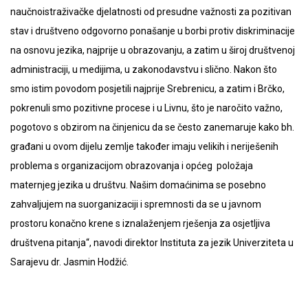
naučnoistraživačke djelatnosti od presudne važnosti za pozitivan
stav i društveno odgovorno ponašanje u borbi protiv diskriminacije
na osnovu jezika, najprije u obrazovanju, a zatim u široj društvenoj
administraciji, u medijima, u zakonodavstvu i slično. Nakon što
smo istim povodom posjetili najprije Srebrenicu, a zatim i Brčko,
pokrenuli smo pozitivne procese i u Livnu, što je naročito važno,
pogotovo s obzirom na činjenicu da se često zanemaruje kako bh.
građani u ovom dijelu zemlje također imaju velikih i neriješenih
problema s organizacijom obrazovanja i općeg položaja
maternjeg jezika u društvu. Našim domaćinima se posebno
zahvaljujem na suorganizaciji i spremnosti da se u javnom
prostoru konačno krene s iznalaženjem rješenja za osjetljiva
društvena pitanja“, navodi direktor Instituta za jezik Univerziteta u
Sarajevu dr. Jasmin Hodžić.