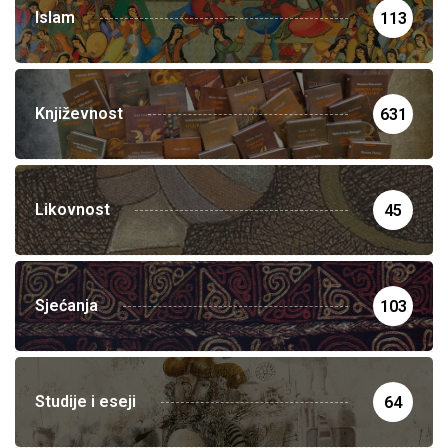
Islam
113
Književnost
631
Likovnost
45
Sjećanja
103
Studije i eseji
64