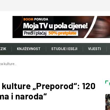
EZIK
KNJIŽEVNOST
STUDIJE I ESEJI
VIJESTI
ca kulture…
 kulture „Preporod“: 120
ma i naroda“