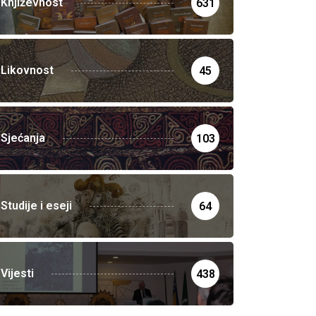
Književnost
631
Likovnost
45
Sjećanja
103
Studije i eseji
64
Vijesti
438