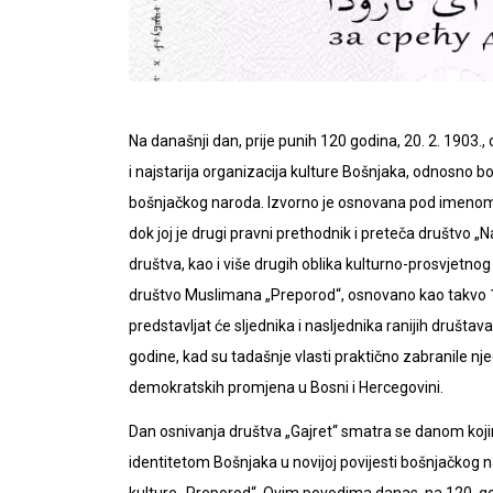
Na današnji dan, prije punih 120 godina, 20. 2. 1903.
i najstarija organizacija kulture Bošnjaka, odnosno b
bošnjačkog naroda. Izvorno je osnovana pod imenom d
dok joj je drugi pravni prethodnik i preteča društvo 
društva, kao i više drugih oblika kulturno-prosvjetno
društvo Muslimana „Preporod“, osnovano kao takvo 13
predstavljat će sljednika i nasljednika ranijih društav
godine, kad su tadašnje vlasti praktično zabranile nje
demokratskih promjena u Bosni i Hercegovini.
Dan osnivanja društva „Gajret“ smatra se danom kojim
identitetom Bošnjaka u novijoj povijesti bošnjačkog 
kulture „Preporod“. Ovim povodima danas, na 120. go