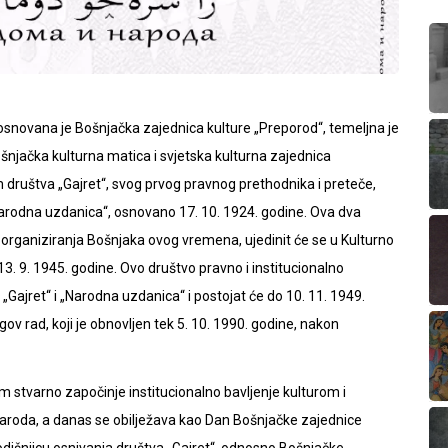
, osnovana je Bošnjačka zajednica kulture „Preporod“, temeljna je
ošnjačka kulturna matica i svjetska kulturna zajednica
ruštva „Gajret“, svog prvog pravnog prethodnika i preteče,
„Narodna uzdanica“, osnovano 17. 10. 1924. godine. Ova dva
g organiziranja Bošnjaka ovog vremena, ujedinit će se u Kulturno
. 9. 1945. godine. Ovo društvo pravno i institucionalno
a „Gajret“ i „Narodna uzdanica“ i postojat će do 10. 11. 1949.
gov rad, koji je obnovljen tek 5. 10. 1990. godine, nakon
 stvarno započinje institucionalno bavljenje kulturom i
naroda, a danas se obilježava kao Dan Bošnjačke zajednice
dišnjicu osnivanja društva „Gajret“, odnosno Bošnjačke