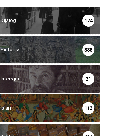
Dijalog
174
Historija
388
Intervjui
21
Islam
113