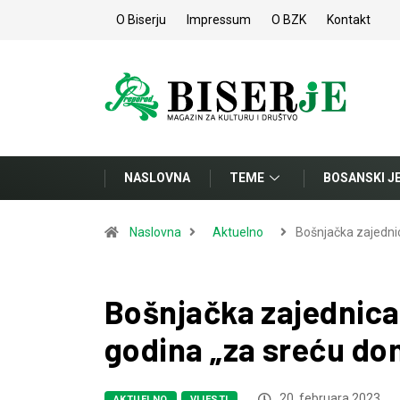
O Biserju
Impressum
O BZK
Kontakt
NASLOVNA
TEME
BOSANSKI J
Naslovna
Aktuelno
Bošnjačka zajedni
Bošnjačka zajednica
godina „za sreću do
20. februara 2023.
AKTUELNO
VIJESTI