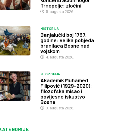
koncentracioni logor
Trnopolje: zločini
5. augusta 2026.
HISTORIJA
Banjalučki boj 1737.
godine: velika pobjeda
branilaca Bosne nad
vojskom
4. augusta 2026.
FILOZOFIJA
Akademik Muhamed
Filipović (1929–2020):
filozofska misao i
povijesno iskustvo
Bosne
3. augusta 2026.
KATEGORIJE