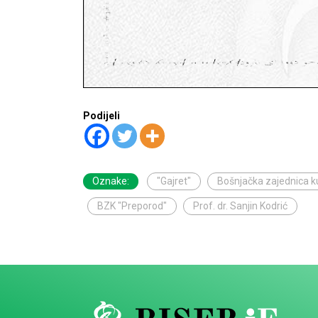
Podijeli
Oznake:
"Gajret"
Bošnjačka zajednica k
BZK "Preporod"
Prof. dr. Sanjin Kodrić