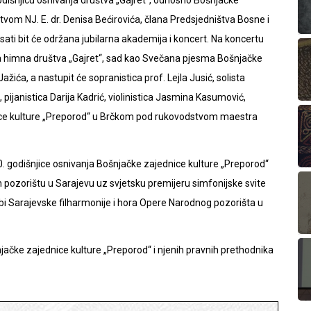
tvom NJ. E. dr. Denisa Bećirovića, člana Predsjedništva Bosne i
sati bit će održana jubilarna akademija i koncert. Na koncertu
rna himna društva „Gajret“, sad kao Svečana pjesma Bošnjačke
ića, a nastupit će sopranistica prof. Lejla Jusić, solista
ijanistica Darija Kadrić, violinistica Jasmina Kasumović,
ednice kulture „Preporod“ u Brčkom pod rukovodstvom maestra
. godišnjice osnivanja Bošnjačke zajednice kulture „Preporod“
m pozorištu u Sarajevu uz svjetsku premijeru simfonijske svite
 Sarajevske filharmonije i hora Opere Narodnog pozorišta u
jačke zajednice kulture „Preporod“ i njenih pravnih prethodnika