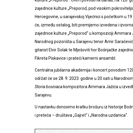
zajednice kulture „Preporod, pod visokim pokroviteljs
Hercegovine, u sarajevskoj Vijećnici s početkom u 19 
će, između ostalog, biti premijerno izvedena i izvo
zajednice kulture „Preporod“ u kompoziciji Ammara Jaž
Narodnog pozorišta u Sarajevu tenor Amir Saračević, p
gitarist Elvir Solak te Mješoviti hor Bošnjačke zaj
Fikreta Piskavice i prateći kamerni ansambl.
Centralna jubilarna akademija i koncert povodom 120
održat će se 28. 9. 2023. godine u 20 sati u Narodno
Storia bosniaca
kompozitora Ammara Jažića u izvedbi
Sarajevu.
U nastavku donosimo kratku brošuru iz historije Bošn
i preteča – društava „Gajret“ i „Narodna uzdanica“.