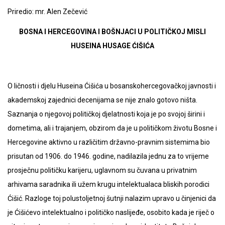
Priredio: mr. Alen Zečević
BOSNA I HERCEGOVINA I BOŠNJACI U POLITIČKOJ MISLI
HUSEINA HUSAGE ĆIŠIĆA
O ličnosti i djelu Huseina Ćišića u bosanskohercegovačkoj javnosti i
akademskoj zajednici decenijama se nije znalo gotovo ništa.
Saznanja o njegovoj političkoj djelatnosti koja je po svojoj širini i
dometima, ali i trajanjem, obzirom da je u političkom životu Bosne i
Hercegovine aktivno u različitim državno-pravnim sistemima bio
prisutan od 1906. do 1946. godine, nadilazila jednu za to vrijeme
prosječnu političku karijeru, uglavnom su čuvana u privatnim
arhivama saradnika ili užem krugu intelektualaca bliskih porodici
Ćišić. Razloge toj polustoljetnoj šutnji nalazim upravo u činjenici da
je Ćišićevo intelektualno i političko naslijeđe, osobito kada je riječ o