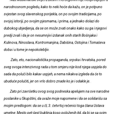
narodnosnom pogledu, kako to neki hoće da kažu, on je potpuno
svjestan svog slavenskog porijekla, on po svojim tradicijama, po
svojoj istoriji, po svojim pjesmama, i prima, a jednako dolazi do
dubokog ubjedjenja, da se on može zvati onako kako su ga i njegovi
predji zvali i da je on nesumnjivi izdanak onih starih Bošnjaka i
Kulinova, Ninoslava, Kontromanjina, Dabišina, Ostojina i Tomaševa
doba i u tome je nepokolebljiv.
Zato, eto, nacionalistička propaganda, srpska i hrvatska, pored
sveg svoga intenzivnog rada u tom smjeru nije kod njega uspjela do
sada da poluči bilo kakav uspjeh, a nema nikakva izgleda da će to
ubuduće polučiti, jer on vrlo dobro znade ko je i odakle je.
Zato pri završetku ovog svog podneska apelujem na sve narodne
poslanike u Skupštini, da uvaže moje napomene i da se solidarišu sa
mojim predlogom: da se u čl, 3. četvrtoj rečenici toga člana Ustava
umetne: Mesto pet-šest buktinja koso položenih itd, da bi se sa svim