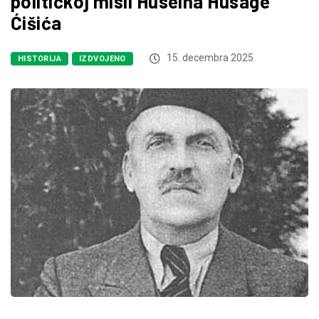
političkoj misli Huseina Husage
Ćišića
15. decembra 2025.
HISTORIJA
IZDVOJENO