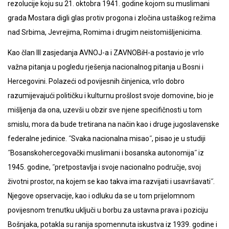
rezolucije koju su 21. oktobra 1941. godine kojom su muslimani
grada Mostara digli glas protiv progona i zločina ustaškog režima
nad Srbima, Jevrejima, Romima i drugim neistomišljenicima.
Kao član III zasjedanja AVNOJ-a i ZAVNOBiH-a postavio je vrlo
važna pitanja u pogledu rješenja nacionalnog pitanja u Bosni i
Hercegovini. Polazeći od povijesnih činjenica, vrlo dobro
razumijevajući političku i kulturnu prošlost svoje domovine, bio je
mišljenja da ona, uzevši u obzir sve njene specifičnosti u tom
smislu, mora da bude tretirana na način kao i druge jugoslavenske
federalne jedinice. ˝Svaka nacionalna misao˝, pisao je u studiji
˝Bosanskohercegovački muslimani i bosanska autonomija˝ iz
1945. godine, ˝pretpostavlja i svoje nacionalno područje, svoj
životni prostor, na kojem se kao takva ima razvijati i usavršavati˝.
Njegove opservacije, kao i odluku da se u tom prijelomnom
povijesnom trenutku uključi u borbu za ustavna prava i poziciju
Bošnjaka, potakla su ranija spomennuta iskustva iz 1939. godine i