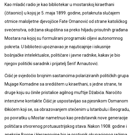
Kao mladić radio je kao bibliotekar u mostarskoj kiraethani
(čitaonici) u kojoj je 5. maja 1899. godine, potaknuta slučajem
otmice maloljetne djevojčice Fate Omanović od strane katoličkog
svećenstva, održana skupština sa preko hiljadu prisutnih građana
Mostara na kojoj su formulirani programski ciljevi autonomnog
pokreta. U biblioteci upoznavao je najuticajnije i iskusnije
bošnjačke intelektualce, političare i javne radnike, kakav je bio
njegov politički saradnik i prijatelj Šerif Arnautović.
Ćišić je svjedočio brojnim sastancima polariziranih političkih grupa
Mujage Komadine sa središtem u kiraethani, s jedne strane, te
druge koju su činile pristalice agilnog muftije Džabića. Naročito
intenzivne kontakte Ćišić je uspostavljao sa pjesnikom Osmanom
Đikićem koji se, sa obrazovanjem stečenim u Istanbulu i Beogradu,
po povratku u Mostar nametnuo kao predstavnik nove generacije
političara otvorenog protuaustrijskog stava. Nakon 1908. godine i
aneksije Bosne i Hercegovine bio je protivnik okupacionog režima,