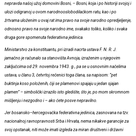
nepravda našoj užoj domovini Bosni, – Bosni, koja i po historiji svojoj i
ulozi odigranoj u ovom narodnooslobodilaćkom ratu, kao i po
žrtvama uloženim u ovaj rat ima pravo na svoje narodno opredjeljenje,
odnosno pravo na svoje narodno ime, svakako toliko, koliko i svaka
druga gore spomenuta federativna jedinica.
Ministarstvo za konstituantu, pri izradi nacrta ustava F. N. R. J.
jamačno je računalo sa stanovišta Avnoja, izraženim u njegovim
zaključcima od 29. novembra 1943. g., pa se u osnovnim načelima
ustava, u članu 3, četvrtoj rečenici toga člana, sa napisom: “pet
buktinja koso položenih, čiji se plamenovi spajaju u jedan sjajan
plamen” – simbolički izrazilo isto gledište, što je, po mom skromnom
mišljenju i nezgodno i – ako ćete posve nepravilno.
Jer bosansko–hercegovačka federativna jedinica, zasnovana na tzv.
nacionalnoj ravnopravnosti Srba i Hrvata, nema nikakve garancije za
svoj opstanak, niti može imati izgleda za miran društveni i državni