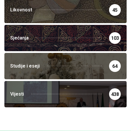
Likovnost
45
Sjećanja
103
Studije i eseji
64
Vijesti
438