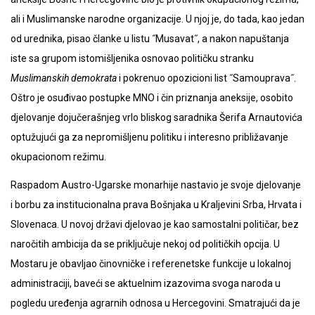
ali i Muslimanske narodne organizacije. U njoj je, do tada, kao jedan
od urednika, pisao članke u listu ˝Musavat˝, a nakon napuštanja
iste sa grupom istomišljenika osnovao političku stranku
Muslimanskih demokrata
i pokrenuo opozicioni list ˝Samouprava˝.
Oštro je osuđivao postupke MNO i čin priznanja aneksije, osobito
djelovanje dojučerašnjeg vrlo bliskog saradnika Šerifa Arnautovića
optužujući ga za nepromišljenu politiku i interesno približavanje
okupacionom režimu.
Raspadom Austro-Ugarske monarhije nastavio je svoje djelovanje
i borbu za institucionalna prava Bošnjaka u Kraljevini Srba, Hrvata i
Slovenaca. U novoj državi djelovao je kao samostalni političar, bez
naročitih ambicija da se priključuje nekoj od političkih opcija. U
Mostaru je obavljao činovničke i referenetske funkcije u lokalnoj
administraciji, baveći se aktuelnim izazovima svoga naroda u
pogledu uređenja agrarnih odnosa u Hercegovini. Smatrajući da je