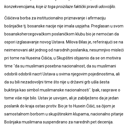
konzekvencijama, koje iz toga proizilaze faktički pravdi udovoljilo.
Ćišićeva borba za institucionalno priznavanje i afirmaciju
bošnjačke tj. bosanske nacije nije imala uspjeha. Preglasan u svom
bosanskohercegovačkom poslaničkom klubu bio je nemoćan da
ospori izglasavanje novog Ustava. Milova Đilas je, referirajući se na
neimenovani akt jednog od narodnih poslanika, nesumnjivo misleći
pri tome na Huseina Ćišića, u Skupštini objasnio da se on motivira
time ˝da su muslimani posebna nacionalnost, da su muslimani
odobrili odobrili nacrt Ustava u svima njegovim pojedinostima, ali
da su bili nezadovoljni time što nije u državni grb ušla šesta
buktinja kao simbol muslimanske nacionalnosti˝. Ipak, rasprave o
tome više nije bilo. Ustav je usvojen, ali je zabilježeno da je jedan
poslanik do kraja ostao protiv. Bio je to Husein Ćišić, sa čijom je
samostalnom borbom u skupštinskim klupama, nacionalno pitanje
Bošnjaka muslimana suspendirano za narednih pet decenija.