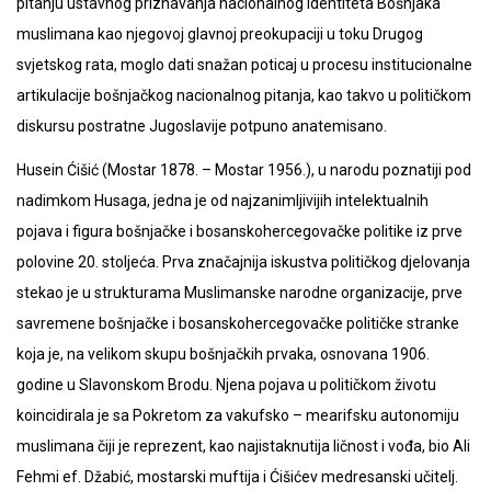
pitanju ustavnog priznavanja nacionalnog identiteta Bošnjaka
muslimana kao njegovoj glavnoj preokupaciji u toku Drugog
svjetskog rata, moglo dati snažan poticaj u procesu institucionalne
artikulacije bošnjačkog nacionalnog pitanja, kao takvo u političkom
diskursu postratne Jugoslavije potpuno anatemisano.
Husein Ćišić (Mostar 1878. – Mostar 1956.), u narodu poznatiji pod
nadimkom Husaga, jedna je od najzanimljivijih intelektualnih
pojava i figura bošnjačke i bosanskohercegovačke politike iz prve
polovine 20. stoljeća. Prva značajnija iskustva političkog djelovanja
stekao je u strukturama Muslimanske narodne organizacije, prve
savremene bošnjačke i bosanskohercegovačke političke stranke
koja je, na velikom skupu bošnjačkih prvaka, osnovana 1906.
godine u Slavonskom Brodu. Njena pojava u političkom životu
koincidirala je sa Pokretom za vakufsko – mearifsku autonomiju
muslimana čiji je reprezent, kao najistaknutija ličnost i vođa, bio Ali
Fehmi ef. Džabić, mostarski muftija i Ćišićev medresanski učitelj.