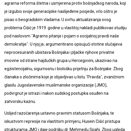
agrarna reforma štetna i usmjerena protiv bošnjačkog naroda, koji
je izgubio svoje generacijske naslijeđene posjede, vrlo oštro je
pisao o beogradskim vladama. U svrhu aktualiziranja ovog
problema Ćišić je 1919. godine u vlastitoj nakladi publikovao studiju
pod naslovom ˝Agrarno pitanje i pojam o socijalnoj pravdi naše
demokratije˝. U njoj je, argumentirano opisujući stotine slučajeva
neprocesuiranih ubistava Bošnjaka i pljačke njihove privatne
imovine od strane hajdučkih grupa u Hercegovini, ukazivao na
egzistencijalnu, sigurnosnu i biološku prijetnju za Bošnjake. Zbog
članaka o zločinima koje je objavljivao u listu ˝Pravda˝, zvaničnom
glasilu Jugoslavenske muslimanske organizacije (JMO),
podvrgnut je istrazi i nakon sudskog postupka osuđen na
zatvorsku kaznu.
Uslijed razočarenja ustavno-pravnim statusom Bošnjaka, te
iskustvom represije na vlastitom primjeru, Husein Ćišić pristupa
strukturama JMO i daje podršku dr. Mehmedu Spahi. Zbog ugleda