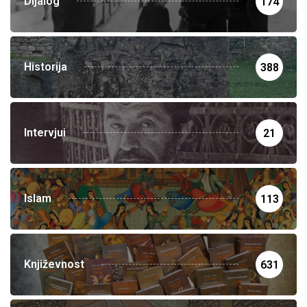
Dijalog
174
Historija
388
Intervjui
21
Islam
113
Književnost
631