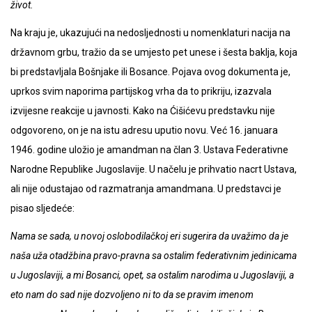
život.
Na kraju je, ukazujući na nedosljednosti u nomenklaturi nacija na
državnom grbu, tražio da se umjesto pet unese i šesta baklja, koja
bi predstavljala Bošnjake ili Bosance. Pojava ovog dokumenta je,
uprkos svim naporima partijskog vrha da to prikriju, izazvala
izvijesne reakcije u javnosti. Kako na Ćišićevu predstavku nije
odgovoreno, on je na istu adresu uputio novu. Već 16. januara
1946. godine uložio je amandman na član 3. Ustava Federativne
Narodne Republike Jugoslavije. U načelu je prihvatio nacrt Ustava,
ali nije odustajao od razmatranja amandmana. U predstavci je
pisao sljedeće:
Nama se sada, u novoj oslobodilačkoj eri sugerira da uvažimo da je
naša uža otadžbina pravo-pravna sa ostalim federativnim jedinicama
u Jugoslaviji, a mi Bosanci, opet, sa ostalim narodima u Jugoslaviji, a
eto nam do sad nije dozvoljeno ni to da se pravim imenom