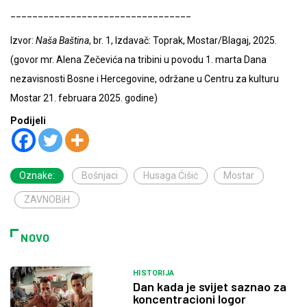
_________________________________
Izvor:
Naša Baština
, br. 1, Izdavač: Toprak, Mostar/Blagaj, 2025.
(govor mr. Alena Zečevića na tribini u povodu 1. marta Dana
nezavisnosti Bosne i Hercegovine, održane u Centru za kulturu
Mostar 21. februara 2025. godine)
Podijeli
Oznake:
Bošnjaci
Husaga Ćišić
Mostar
ZAVNOBiH
NOVO
HISTORIJA
Dan kada je svijet saznao za
koncentracioni logor