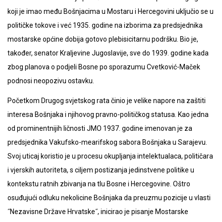
koji je imao među Bošnjacima u Mostaru i Hercegovini uključio se u
političke tokove i već 1935. godine na izborima za predsjednika
mostarske općine dobija gotovo plebisicitarnu podršku. Bio je,
također, senator Kraljevine Jugoslavije, sve do 1939. godine kada
zbog planova o podjeli Bosne po sporazumu Cvetković-Maček
podnosi neopozivu ostavku.
Početkom Drugog svjetskog rata činio je velike napore na zaštiti
interesa Bošnjaka i njihovog pravno-političkog statusa. Kao jedna
od prominentnijih ličnosti JMO 1937. godine imenovan je za
predsjednika Vakufsko-mearifskog sabora Bošnjaka u Sarajevu.
Svoj uticaj koristio je u procesu okupljanja intelektualaca, političara
i vjerskih autoriteta, s ciljem postizanja jedinstvene politike u
kontekstu ratnih zbivanja na tlu Bosne i Hercegovine. Oštro
osuđujući odluku nekolicine Bošnjaka da preuzmu pozicije u vlasti
˝Nezavisne Države Hrvatske˝, inicirao je pisanje Mostarske