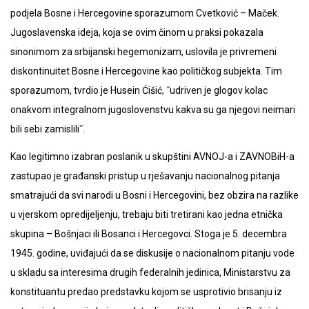
podjela Bosne i Hercegovine sporazumom Cvetković – Maček.
Jugoslavenska ideja, koja se ovim činom u praksi pokazala
sinonimom za srbijanski hegemonizam, uslovila je privremeni
diskontinuitet Bosne i Hercegovine kao političkog subjekta. Tim
sporazumom, tvrdio je Husein Ćišić, ˝udriven je glogov kolac
onakvom integralnom jugoslovenstvu kakva su ga njegovi neimari
bili sebi zamislili˝.
Kao legitimno izabran poslanik u skupštini AVNOJ-a i ZAVNOBiH-a
zastupao je građanski pristup u rješavanju nacionalnog pitanja
smatrajući da svi narodi u Bosni i Hercegovini, bez obzira na razlike
u vjerskom opredijeljenju, trebaju biti tretirani kao jedna etnička
skupina – Bošnjaci ili Bosanci i Hercegovci. Stoga je 5. decembra
1945. godine, uviđajući da se diskusije o nacionalnom pitanju vode
u skladu sa interesima drugih federalnih jedinica, Ministarstvu za
konstituantu predao predstavku kojom se usprotivio brisanju iz