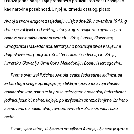
ustava jedne nacije koja predstavlja političku realnost i Bošnjaka
kao narodne posebnosti. U njoj je, između ostalog, pisao:
Avnoj u svom drugom zasjedanju u Jajcu dne 29. novembra 1943. g.
donio je zaključke od velikog istorijskog značaja, po kojima se, na
osnovi nacionalne ravnopravnosti – Srba, Hrvata, Slovenaca,
Crnogoraca i Makedonaca, teritorijalno područije bivše Kraljevine
Jugoslavije ima podijeliti u šest federativnih jedinica, i to: Srbiju,
Hrvatsku, Sloveniju, Crnu Goru, Makedoniju i Bosnu i Hercegovinu.
Prema ovim zaključcima Avnoja, svaka federativna jedinica, sa
aktom toga svoga opredjeljenja, stekla je i pravo na svoje vlastito
nacionalno ime, samo je to pravo uskraćeno bosanskoj federativnoj
jedinici, jedinici, naime, koja je, po izvijesnim obrazloženjima, iznimno
zasnovana na nacionalnoj ravnopravnosti – Srba i Hrvata i tako
nešto.
Ovom, vjerovatno, slučajnom omaškom Avnoja, učinjena je grdna