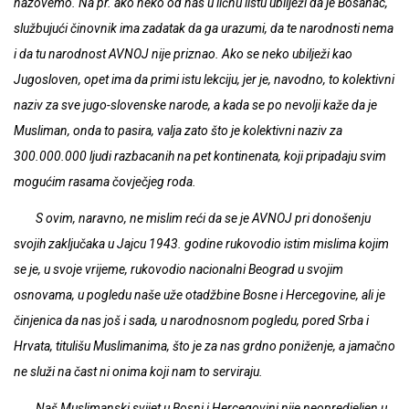
nazovemo. Na pr. ako neko od nas u ličnu listu ubilježi da je Bosanac,
službujući činovnik ima zadatak da ga urazumi, da te narodnosti nema
i da tu narodnost AVNOJ nije priznao. Ako se neko ubilježi kao
Jugosloven, opet ima da primi istu lekciju, jer je, navodno, to kolektivni
naziv za sve jugo-slovenske narode, a kada se po nevolji kaže da je
Musliman, onda to pasira, valja zato što je kolektivni naziv za
300.000.000 ljudi razbacanih na pet kontinenata, koji pripadaju svim
mogućim rasama čovječjeg roda.
S ovim, naravno, ne mislim reći da se je AVNOJ pri donošenju
svojih zaključaka u Jajcu 1943. godine rukovodio istim mislima kojim
se je, u svoje vrijeme, rukovodio nacionalni Beograd u svojim
osnovama, u pogledu naše uže otadžbine Bosne i Hercegovine, ali je
činjenica da nas još i sada, u narodnosnom pogledu, pored Srba i
Hrvata, titulišu Muslimanima, što je za nas grdno poniženje, a jamačno
ne služi na čast ni onima koji nam to serviraju.
Naš Muslimanski svijet u Bosni i Hercegovini nije neopredjeljen u