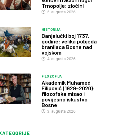
koncentracioni logor
Trnopolje: zločini
5. augusta 2026.
HISTORIJA
Banjalučki boj 1737.
godine: velika pobjeda
branilaca Bosne nad
vojskom
4. augusta 2026.
FILOZOFIJA
Akademik Muhamed
Filipović (1929–2020):
filozofska misao i
povijesno iskustvo
Bosne
3. augusta 2026.
KATEGORIJE