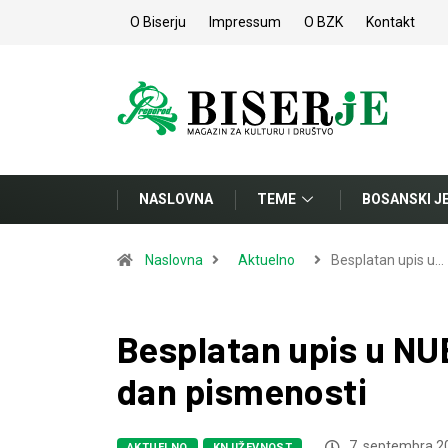
O Biserju
Impressum
O BZK
Kontakt
NASLOVNA
TEME
BOSANSKI J
Naslovna
Aktuelno
Besplatan upis u…
Besplatan upis u N
dan pismenosti
7. septembra 2
AKTUELNO
KNJIŽEVNOST