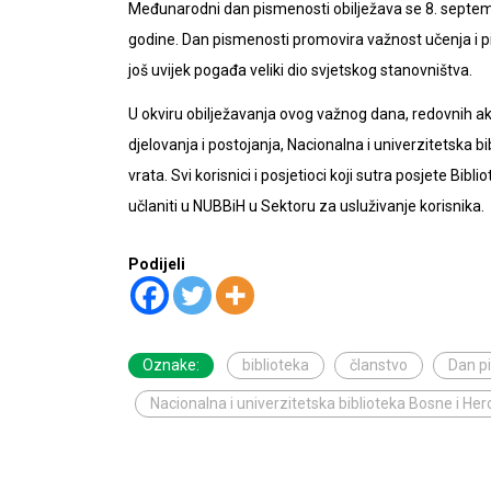
Međunarodni dan pismenosti obilježava se 8. septem
godine. Dan pismenosti promovira važnost učenja i pi
još uvijek pogađa veliki dio svjetskog stanovništva.
U okviru obilježavanja ovog važnog dana, redovnih akt
djelovanja i postojanja, Nacionalna i univerzitetska 
vrata. Svi korisnici i posjetioci koji sutra posjete Bib
učlaniti u NUBBiH u Sektoru za usluživanje korisnika.
Podijeli
Oznake:
biblioteka
članstvo
Dan p
Nacionalna i univerzitetska biblioteka Bosne i He