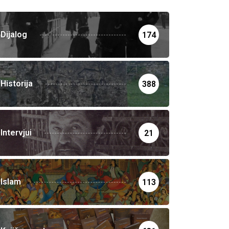
Dijalog
174
Historija
388
Intervjui
21
Islam
113