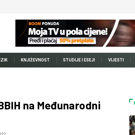
EZIK
KNJIŽEVNOST
STUDIJE I ESEJI
VIJESTI
UBBIH na Međunarodni
022.