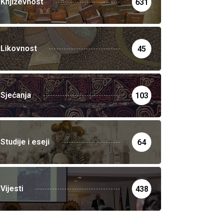
Književnost
631
Likovnost
45
Sjećanja
103
Studije i eseji
64
Vijesti
438