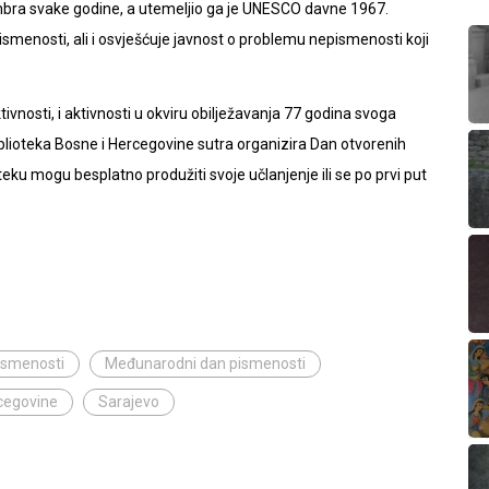
bra svake godine, a utemeljio ga je UNESCO davne 1967.
smenosti, ali i osvješćuje javnost o problemu nepismenosti koji
ivnosti, i aktivnosti u okviru obilježavanja 77 godina svoga
biblioteka Bosne i Hercegovine sutra organizira Dan otvorenih
lioteku mogu besplatno produžiti svoje učlanjenje ili se po prvi put
ismenosti
Međunarodni dan pismenosti
rcegovine
Sarajevo