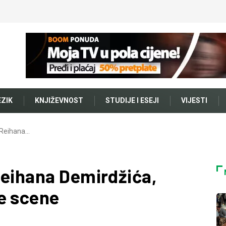
EZIK
KNJIŽEVNOST
STUDIJE I ESEJI
VIJESTI
 Reihana…
Reihana Demirdžića,
e scene