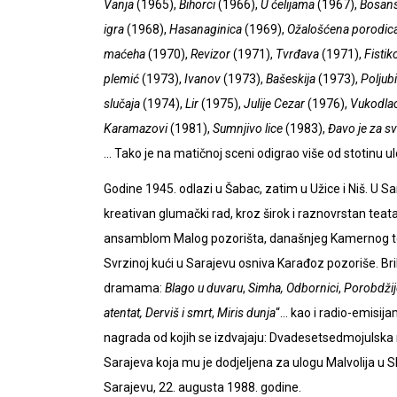
Vanja
(1965),
Bihorci
(1966),
U ćelijama
(1967),
Bosansk
igra
(1968),
Hasanaginica
(1969),
Ožalošćena porodic
maćeha
(1970),
Revizor
(1971),
Tvrđava
(1971),
Fistik
plemić
(1973),
Ivanov
(1973),
Bašeskija
(1973),
Poljub
slučaja
(1974),
Lir
(1975),
Julije Cezar
(1976),
Vukodlac
Karamazovi
(1981),
Sumnjivo lice
(1983),
Đavo je za sv
… Tako je na matičnoj sceni odigrao više od stotinu u
Godine 1945. odlazi u Šabac, zatim u Užice i Niš. U Sa
kreativan glumački rad, kroz širok i raznovrstan tea
ansamblom Malog pozorišta, današnjeg Kamernog tea
Svrzinoj kući u Sarajevu osniva Karađoz pozoriše. Brilj
dramama:
Blago u duvaru
,
Simha,
Odbornici
,
Porobdžij
atentat,
Derviš i smrt
,
Miris dunja
“… kao i radio-emisij
nagrada od kojih se izdvajaju: Dvadesetsedmojulsk
Sarajeva koja mu je dodjeljena za ulogu Malvolija u
Sarajevu, 22. augusta 1988. godine.