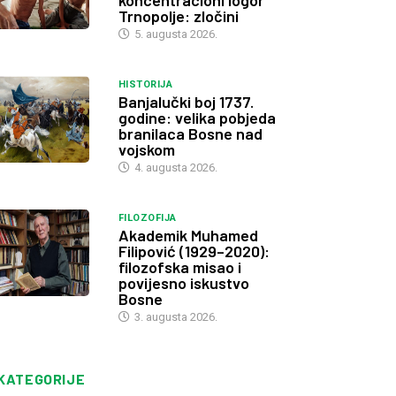
koncentracioni logor
Trnopolje: zločini
5. augusta 2026.
HISTORIJA
Banjalučki boj 1737.
godine: velika pobjeda
branilaca Bosne nad
vojskom
4. augusta 2026.
FILOZOFIJA
Akademik Muhamed
Filipović (1929–2020):
filozofska misao i
povijesno iskustvo
Bosne
3. augusta 2026.
KATEGORIJE