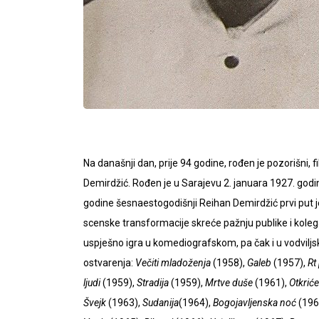
Na današnji dan, prije 94 godine, rođen je pozorišni, fil
Demirdžić. Rođen je u Sarajevu 2. januara 1927. go
godine šesnaestogodišnji Reihan Demirdžić prvi put
scenske transformacije skreće pažnju publike i koleg
uspješno igra u komediografskom, pa čak i u vodviljs
ostvarenja:
Večiti mladoženja
(1958),
Galeb
(1957),
Rt
ljudi
(1959),
Stradija
(1959),
Mrtve duše
(1961),
Otkriće
Švejk
(1963),
Sudanija
(1964),
Bogojavljenska noć
(196