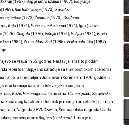
i kralj
(1967),
Bog je umro uzalud
(1967),
Biografija
a
(1969),
Baš Baš-čaršija
(1970),
Karađoz
ovi šejtanluci
(1972),
Ženidba
(1973),
Građanin
i me, Kato
(1974),
Priče iz bečke šume
(1974),
Igra ljubavi i
i
(1976),
Golgota (
1976),
Višnjik
(1976),
Vučjak
(1981),
Braća
e kriv
(1984),
Šuma
,
Mara Sad
(1985),
Velika auto-trka
(1987)
loga.
rajevo se vraća 1955. godine. Nastavlja izrazito plodan i
tarski repertoar. Uspješno sarađuje sa Humorističkom scenom i
tra 55. Sa rediteljem Jurislavom Korenićem 1970. godine u
antne kreacije dao je i u televizijskim serijama i
e
,
Tale,
Kože
,
Hasanaginica
; filmovima:
Glineni golub
,
Sarajevski
ama zabavnog karaktera. Dobitnik je mnogih umjetničkih i drugih
a nagrada, Nagrada ZAVNOBiH- a, Šestoaprilska nagrada Grada
 Shakespearovoj drami
Bogojavljenska noć
. Umro je u