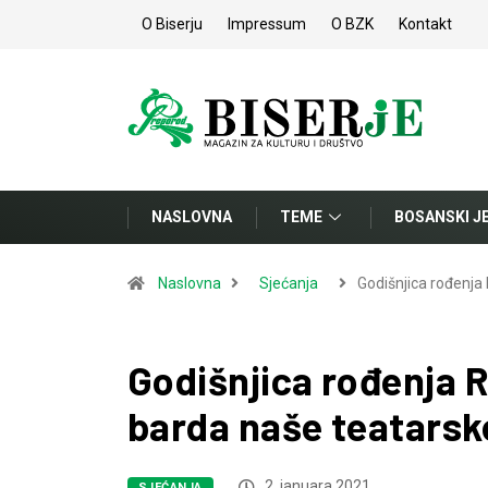
O Biserju
Impressum
O BZK
Kontakt
NASLOVNA
TEME
BOSANSKI J
Naslovna
Sjećanja
Godišnjica rođenja
Godišnjica rođenja 
barda naše teatarsk
2. januara 2021.
SJEĆANJA