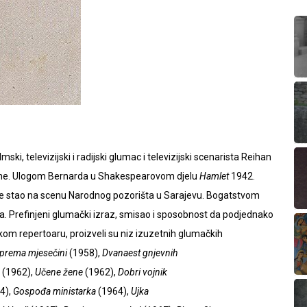
mski, televizijski i radijski glumac i televizijski scenarista Reihan
dine. Ulogom Bernarda u Shakespearovom djelu
Hamlet
1942.
 je stao na scenu Narodnog pozorišta u Sarajevu. Bogatstvom
a. Prefinjeni glumački izraz, smisao i sposobnost da podjednako
kom repertoaru, proizveli su niz izuzetnih glumačkih
 prema mjesečini
(1958),
Dvanaest gnjevnih
(1962),
Učene žene
(1962),
Dobri vojnik
4),
Gospođa ministarka
(1964),
Ujka