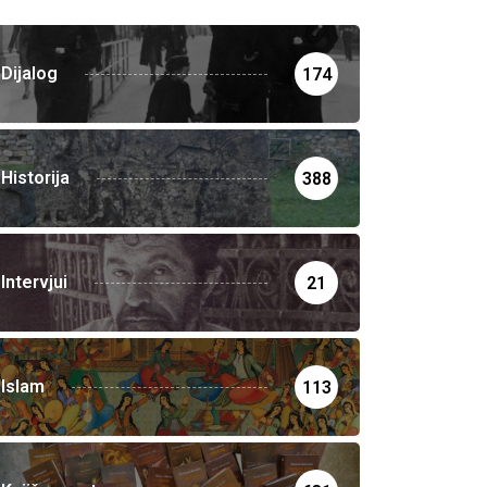
Dijalog
174
Historija
388
Intervjui
21
Islam
113