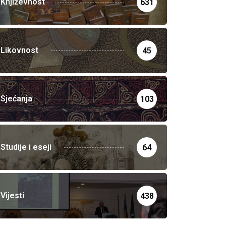
Književnost
631
Likovnost
45
Sjećanja
103
Studije i eseji
64
Vijesti
438