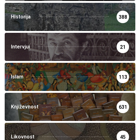
Historija
388
Intervjui
21
Islam
113
Književnost
631
Likovnost
45