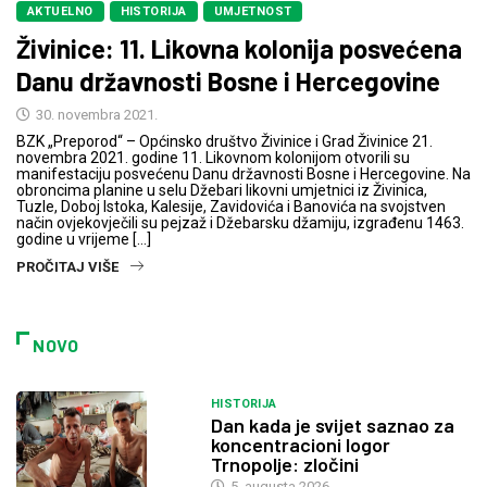
AKTUELNO
HISTORIJA
UMJETNOST
Živinice: 11. Likovna kolonija posvećena
Danu državnosti Bosne i Hercegovine
30. novembra 2021.
BZK „Preporod“ – Općinsko društvo Živinice i Grad Živinice 21.
novembra 2021. godine 11. Likovnom kolonijom otvorili su
manifestaciju posvećenu Danu državnosti Bosne i Hercegovine. Na
obroncima planine u selu Džebari likovni umjetnici iz Živinica,
Tuzle, Doboj Istoka, Kalesije, Zavidovića i Banovića na svojstven
način ovjekovječili su pejzaž i Džebarsku džamiju, izgrađenu 1463.
godine u vrijeme […]
PROČITAJ VIŠE
NOVO
HISTORIJA
Dan kada je svijet saznao za
koncentracioni logor
Trnopolje: zločini
5. augusta 2026.