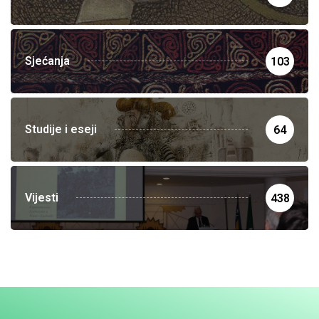
Sjećanja
103
Studije i eseji
64
Vijesti
438