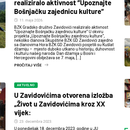
realiziralo aktivnost ”Upoznajte
Bošnjačku zajednicu kulture”
11. maja 2026.
BZK Gradsko društvo Zavidovići realiziralo aktivnost
”Upoznajte Bošnjačku zajednicu kulture” U okviru
projekta „Upoznajte Bošnjačku zajednicu kulture“,
nekoliko članova Skupštine BZK GD Zavidovići zajedno
sa članovima Hora BZK GD Zavidovići posjetili su Kušlat
džamiju – mjesto duboko utkano u historiju, duhovnost
i kulturu našeg naroda. Dan džamija u Bosni i
Hercegovini obilježava se 7. maja, […]
PROČITAJ VIŠE
AKTUELNO
U Zavidovićima otvorena izložba
„Život u Zavidovićima kroz XX
vijek:
23. decembra 2023.
U ponedjeljak 18. decembra 2023. godine u JU