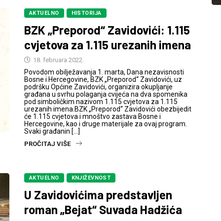
AKTUELNO
HISTORIJA
BZK „Preporod“ Zavidovići: 1.115
cvjetova za 1.115 urezanih imena
18. februara 2022.
Povodom obilježavanja 1. marta, Dana nezavisnosti
Bosne i Hercegovine, BZK „Preporod“ Zavidovići, uz
podršku Općine Zavidovići, organizira okupljanje
građana u svrhu polaganja cvijeća na dva spomenika
pod simboličkim nazivom 1.115 cvjetova za 1.115
urezanih imena.BZK „Preporod“ Zavidovići obezbijedit
će 1.115 cvjetova i mnoštvo zastava Bosne i
Hercegovine, kao i druge materijale za ovaj program.
Svaki građanin […]
PROČITAJ VIŠE
AKTUELNO
KNJIŽEVNOST
U Zavidovićima predstavljen
roman „Bejat“ Suvada Hadžića