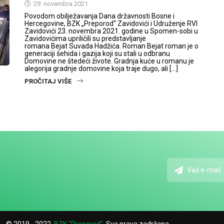
29. novembra 2021.
Povodom obilježavanja Dana državnosti Bosne i
Hercegovine, BZK „Preporod“ Zavidovići i Udruženje RVI
Zavidovići 23. novembra 2021. godine u Spomen-sobi u
Zavidovićima upriličili su predstavljanje
romana Bejat Suvada Hadžića. Roman Bejat roman je o
generaciji šehida i gazija koji su stali u odbranu
Domovine ne štedeći živote. Gradnja kuće u romanu je
alegorija gradnje domovine koja traje dugo, ali […]
PROČITAJ VIŠE