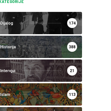
KATEGORIJE
Dijalog
174
Historija
388
Intervjui
21
Islam
113