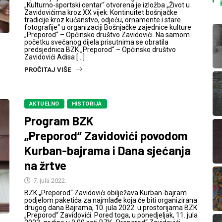
„Kulturno-sportski centar“ otvorena je izložba „Život u
Zavidovićima kroz XX vijek: Kontinuitet bošnjačke
tradicije kroz kućanstvo, odjeću, ornamente i stare
fotografije“ u organizaciji Bošnjačke zajednice kulture
„Preporod“ – Općinsko društvo Zavidovići. Na samom
početku svečanog dijela prisutnima se obratila
predsjednica BZK „Preporod“ – Općinsko društvo
Zavidovići Adisa […]
PROČITAJ VIŠE
AKTUELNO
HISTORIJA
Program BZK
„Preporod“ Zavidovići povodom
Kurban-bajrama i Dana sjećanja
na žrtve
7. jula 2022.
BZK „Preporod“ Zavidovići obilježava Kurban-bajram
podjelom paketića za najmlađe koja će biti organizirana
drugog dana Bajrama, 10. jula 2022. u prostorijama BZK
„Preporod“ Zavidovići. Pored toga, u ponedjeljak, 11. jula