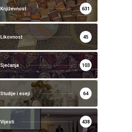
Književnost
631
Likovnost
45
Sjećanja
103
Studije i eseji
64
Vijesti
438