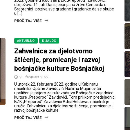
2022. godine u 9.00 sati BZK „Preporod“ Zavidovići
obilježava 11. juli, Dan sjećanja na žrtve Genocida u
Srebrenici i poziva sve građane i građanke da se okupe
u […]
PROČITAJ VIŠE
AKTUELNO
DIJALOG
Zahvalnica za djelotvorno
štićenje, promicanje i razvoj
bošnjačke kulture Bošnjačkoj
23. februara 2022.
U utorak 22. februara 2022. godine u Kabinetu
načelnika Općine Zavidovići Hašima Mujanovića
upriličen je prijem za rukovodstvo Bošnjačke zajednice
kulture „Preporod“ Zavidovići. Tom prilikom predsjednici
BZK „Preporod“ Zavidovići Adisi Heldovac načelnik je
uručio Zahvalnicu za djelotvorno štićenje, promicanje i
razvoj bošnjačke kulture.
PROČITAJ VIŠE