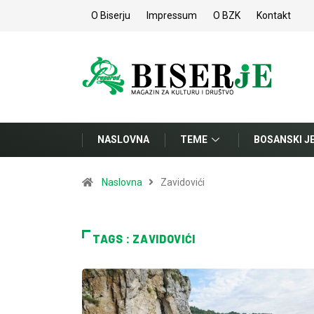
O Biserju
Impressum
O BZK
Kontakt
NASLOVNA
TEME
BOSANSKI J
Naslovna
Zavidovići
TAGS : ZAVIDOVIĆI