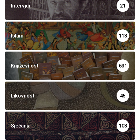
Intervjui
21
Islam
113
Književnost
631
Likovnost
45
Sjećanja
103