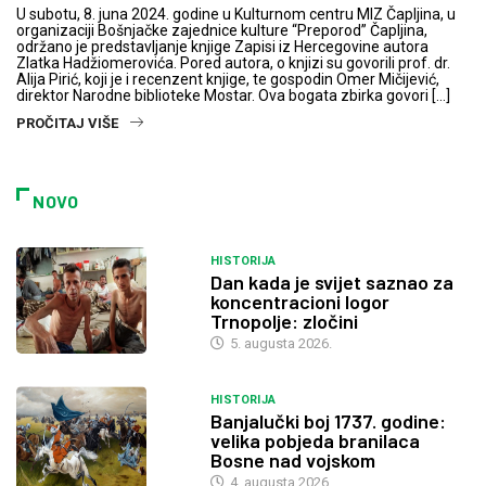
U subotu, 8. juna 2024. godine u Kulturnom centru MIZ Čapljina, u
organizaciji Bošnjačke zajednice kulture “Preporod” Čapljina,
održano je predstavljanje knjige Zapisi iz Hercegovine autora
Zlatka Hadžiomerovića. Pored autora, o knjizi su govorili prof. dr.
Alija Pirić, koji je i recenzent knjige, te gospodin Omer Mičijević,
direktor Narodne biblioteke Mostar. Ova bogata zbirka govori […]
PROČITAJ VIŠE
NOVO
HISTORIJA
Dan kada je svijet saznao za
koncentracioni logor
Trnopolje: zločini
5. augusta 2026.
HISTORIJA
Banjalučki boj 1737. godine:
velika pobjeda branilaca
Bosne nad vojskom
4. augusta 2026.