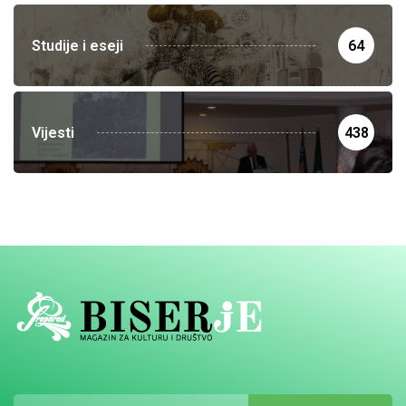
Studije i eseji
64
Vijesti
438