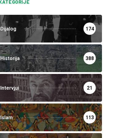
KATEGORIJE
Dijalog
174
Historija
388
Intervjui
21
Islam
113