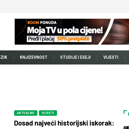
EZIK
KNJIŽEVNOST
STUDIJE I ESEJI
VIJESTI
AKTUELNO
VIJESTI
Dosad najveći historijski iskorak: