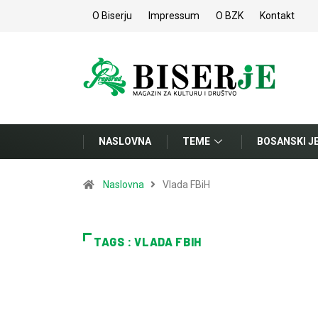
O Biserju
Impressum
O BZK
Kontakt
NASLOVNA
TEME
BOSANSKI J
Naslovna
Vlada FBiH
TAGS : VLADA FBIH