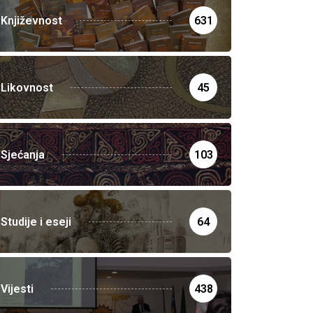
Književnost
631
Likovnost
45
Sjećanja
103
Studije i eseji
64
Vijesti
438