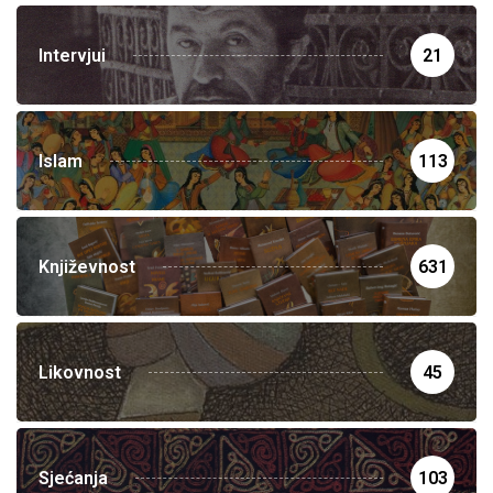
Intervjui
21
Islam
113
Književnost
631
Likovnost
45
Sjećanja
103