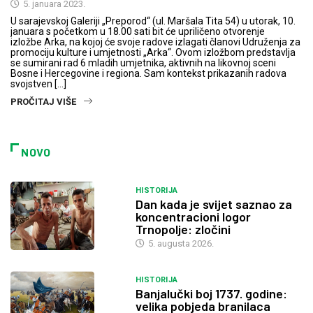
5. januara 2023.
U sarajevskoj Galeriji „Preporod“ (ul. Maršala Tita 54) u utorak, 10.
januara s početkom u 18.00 sati bit će upriličeno otvorenje
izložbe Arka, na kojoj će svoje radove izlagati članovi Udruženja za
promociju kulture i umjetnosti „Arka“. Ovom izložbom predstavlja
se sumirani rad 6 mladih umjetnika, aktivnih na likovnoj sceni
Bosne i Hercegovine i regiona. Sam kontekst prikazanih radova
svojstven […]
PROČITAJ VIŠE
NOVO
HISTORIJA
Dan kada je svijet saznao za
koncentracioni logor
Trnopolje: zločini
5. augusta 2026.
HISTORIJA
Banjalučki boj 1737. godine:
velika pobjeda branilaca