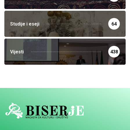
Studije i eseji
64
Vijesti
438