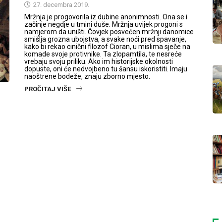
27. decembra 2019.
Mržnja je progovorila iz dubine anonimnosti. Ona se i
začinje negdje u tmini duše. Mržnja uvijek progoni s
namjerom da uništi. Čovjek posvećen mržnji danomice
smišlja grozna ubojstva, a svake noći pred spavanje,
kako bi rekao cinični filozof Cioran, u mislima sječe na
komade svoje protivnike. Ta zlopamtila, te nesreće
vrebaju svoju priliku. Ako im historijske okolnosti
dopuste, oni će nedvojbeno tu šansu iskoristiti. Imaju
naoštrene bodeže, znaju zborno mjesto.
PROČITAJ VIŠE