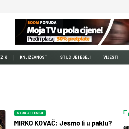
EZIK
KNJIŽEVNOST
STUDIJE I ESEJI
VIJESTI
STUDIJE I ESEJI
MIRKO KOVAČ: Jesmo li u paklu?