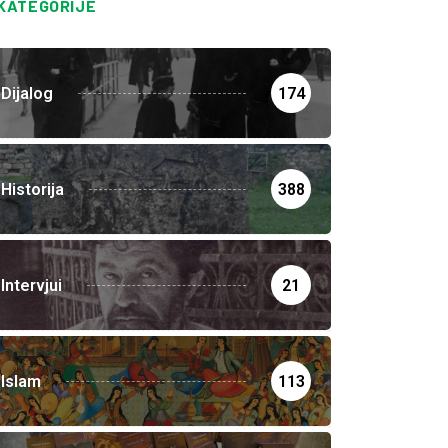
KATEGORIJE
Dijalog
174
Historija
388
Intervjui
21
Islam
113