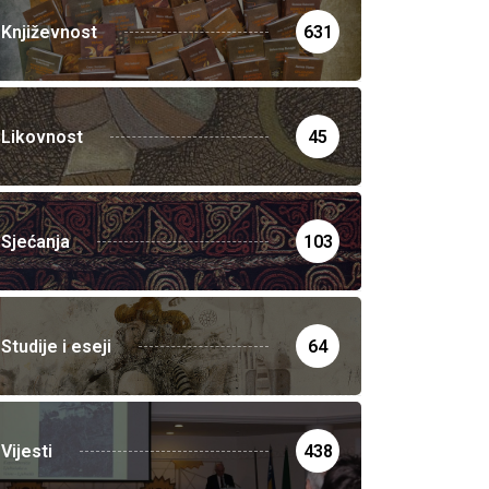
Književnost
631
Likovnost
45
Sjećanja
103
Studije i eseji
64
Vijesti
438