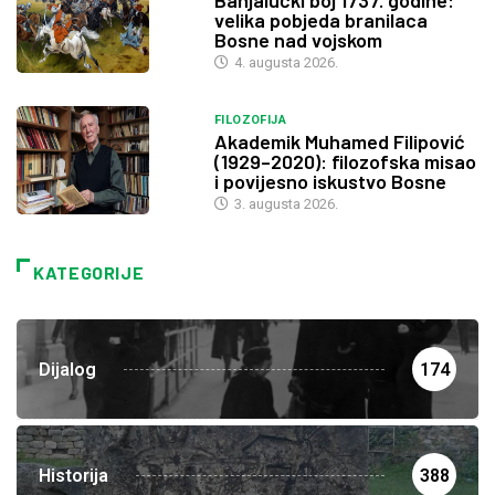
velika pobjeda branilaca
Bosne nad vojskom
4. augusta 2026.
FILOZOFIJA
Akademik Muhamed Filipović
(1929–2020): filozofska misao
i povijesno iskustvo Bosne
3. augusta 2026.
KATEGORIJE
Dijalog
174
Historija
388