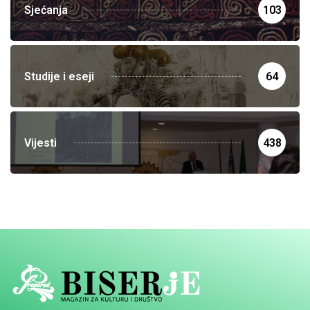
Sjećanja
103
Studije i eseji
64
Vijesti
438