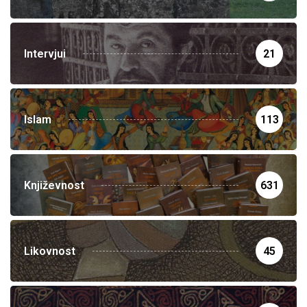
Intervjui
21
Islam
113
Književnost
631
Likovnost
45