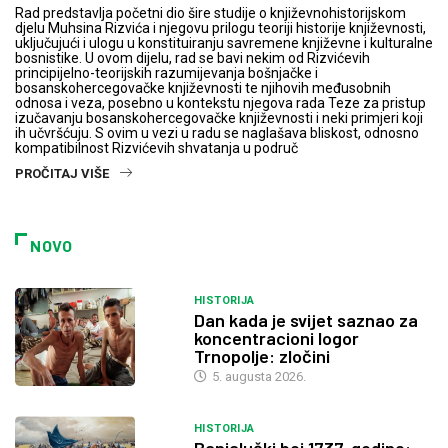
Rad predstavlja početni dio šire studije o književnohistorijskom
djelu Muhsina Rizvića i njegovu prilogu teoriji historije književnosti,
uključujući i ulogu u konstituiranju savremene književne i kulturalne
bosnistike. U ovom dijelu, rad se bavi nekim od Rizvićevih
principijelno-teorijskih razumijevanja bošnjačke i
bosanskohercegovačke književnosti te njihovih međusobnih
odnosa i veza, posebno u kontekstu njegova rada Teze za pristup
izučavanju bosanskohercegovačke književnosti i neki primjeri koji
ih učvršćuju. S ovim u vezi u radu se naglašava bliskost, odnosno
kompatibilnost Rizvićevih shvatanja u područ
PROČITAJ VIŠE
NOVO
HISTORIJA
Dan kada je svijet saznao za
koncentracioni logor
Trnopolje: zločini
5. augusta 2026.
HISTORIJA
Banjalučki boj 1737. godine: