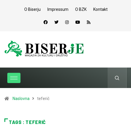
O Biserju
Impressum
O BZK
Kontakt
Naslovna
teferič
TAGS : TEFERIČ