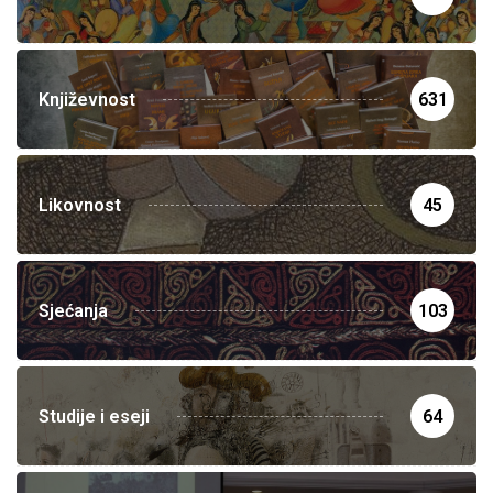
Književnost
631
Likovnost
45
Sjećanja
103
Studije i eseji
64