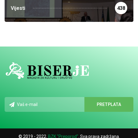
Vijesti
438
© 2019 - 2022.
BZK "Preporod"
. Sva prava zadržana.