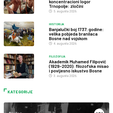
koncentracioni logor
Trnopolje: zločini
5. augusta 2026.
HISTORIJA
Banjalučki boj 1737. godine:
velika pobjeda branilaca
Bosne nad vojskom
4. augusta 2026.
FILOZOFIJA
Akademik Muhamed Filipović
(1929–2020): filozofska misao
i povijesno iskustvo Bosne
3. augusta 2026.
KATEGORIJE