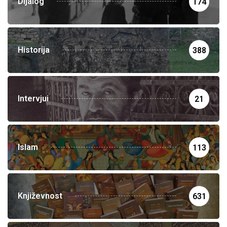
Dijalog
174
Historija
388
Intervjui
21
Islam
113
Književnost
631