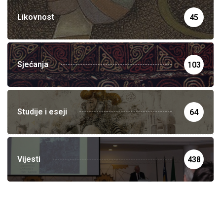
Likovnost
45
Sjećanja
103
Studije i eseji
64
Vijesti
438