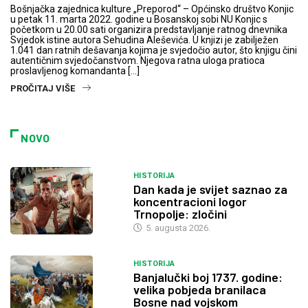
Bošnjačka zajednica kulture „Preporod“ – Općinsko društvo Konjic
u petak 11. marta 2022. godine u Bosanskoj sobi NU Konjic s
početkom u 20.00 sati organizira predstavljanje ratnog dnevnika
Svjedok istine autora Sehudina Aleševića. U knjizi je zabilježen
1.041 dan ratnih dešavanja kojima je svjedočio autor, što knjigu čini
autentičnim svjedočanstvom. Njegova ratna uloga pratioca
proslavljenog komandanta […]
PROČITAJ VIŠE
NOVO
HISTORIJA
Dan kada je svijet saznao za
koncentracioni logor
Trnopolje: zločini
5. augusta 2026.
HISTORIJA
Banjalučki boj 1737. godine:
velika pobjeda branilaca
Bosne nad vojskom