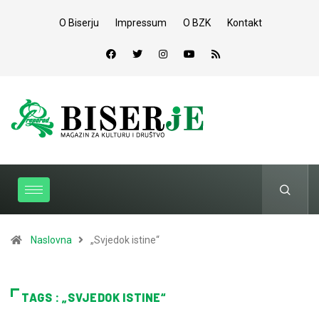
O Biserju
Impressum
O BZK
Kontakt
Naslovna
„Svjedok istine“
TAGS : „SVJEDOK ISTINE“