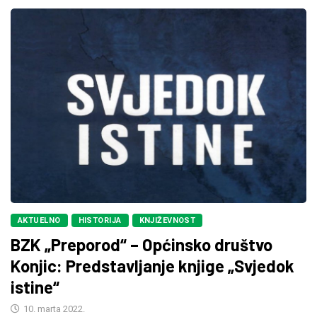
AKTUELNO
HISTORIJA
KNJIŽEVNOST
BZK „Preporod“ – Općinsko društvo
Konjic: Predstavljanje knjige „Svjedok
istine“
10. marta 2022.