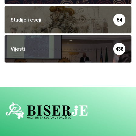
Studije i eseji
64
Vijesti
438