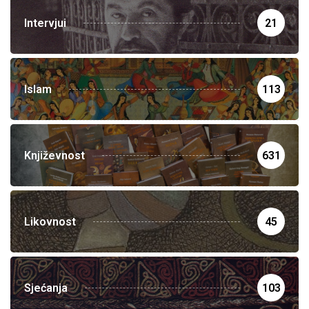
Intervjui
21
Islam
113
Književnost
631
Likovnost
45
Sjećanja
103