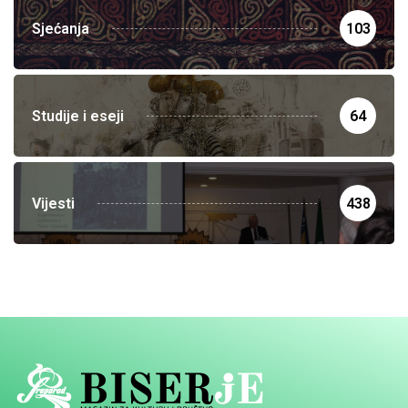
Sjećanja
103
Studije i eseji
64
Vijesti
438