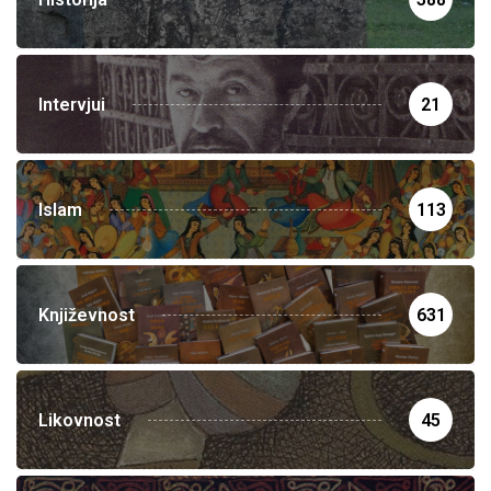
Intervjui
21
Islam
113
Književnost
631
Likovnost
45