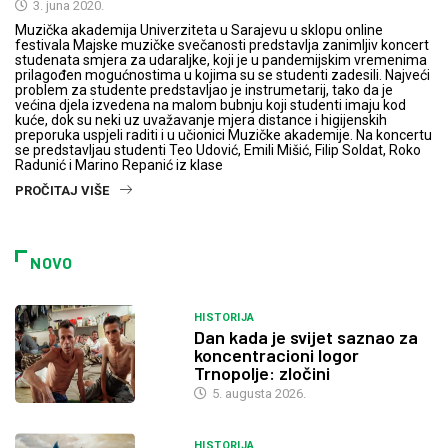
3. juna 2020.
Muzička akademija Univerziteta u Sarajevu u sklopu online
festivala Majske muzičke svečanosti predstavlja zanimljiv koncert
studenata smjera za udaraljke, koji je u pandemijskim vremenima
prilagođen mogućnostima u kojima su se studenti zadesili. Najveći
problem za studente predstavljao je instrumetarij, tako da je
većina djela izvedena na malom bubnju koji studenti imaju kod
kuće, dok su neki uz uvažavanje mjera distance i higijenskih
preporuka uspjeli raditi i u učionici Muzičke akademije. Na koncertu
se predstavljau studenti Teo Udović, Emili Mišić, Filip Soldat, Roko
Radunić i Marino Repanić iz klase
PROČITAJ VIŠE
NOVO
HISTORIJA
Dan kada je svijet saznao za
koncentracioni logor
Trnopolje: zločini
5. augusta 2026.
HISTORIJA