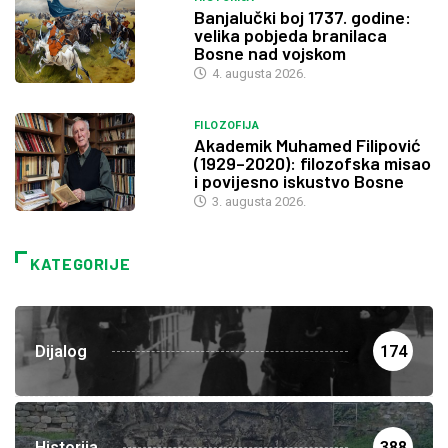
Banjalučki boj 1737. godine:
velika pobjeda branilaca
Bosne nad vojskom
4. augusta 2026.
FILOZOFIJA
Akademik Muhamed Filipović
(1929–2020): filozofska misao
i povijesno iskustvo Bosne
3. augusta 2026.
KATEGORIJE
Dijalog
174
Historija
388