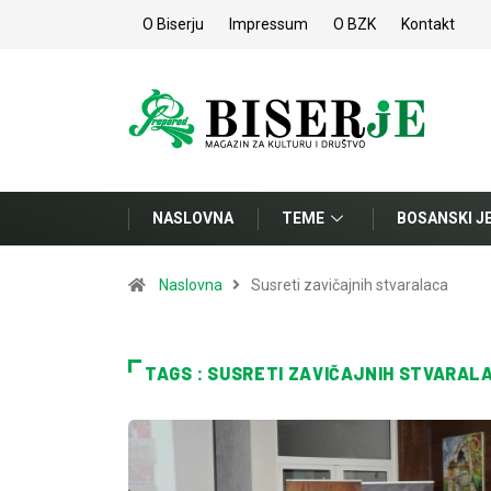
O Biserju
Impressum
O BZK
Kontakt
NASLOVNA
TEME
BOSANSKI J
Naslovna
Susreti zavičajnih stvaralaca
TAGS : SUSRETI ZAVIČAJNIH STVARAL