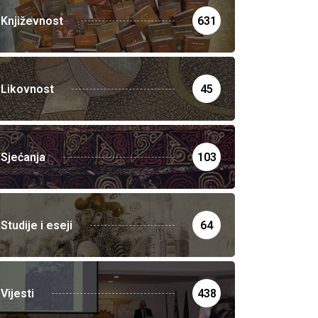
Književnost
631
Likovnost
45
Sjećanja
103
Studije i eseji
64
Vijesti
438