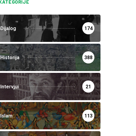
KATEGORIJE
Dijalog
174
Historija
388
Intervjui
21
Islam
113