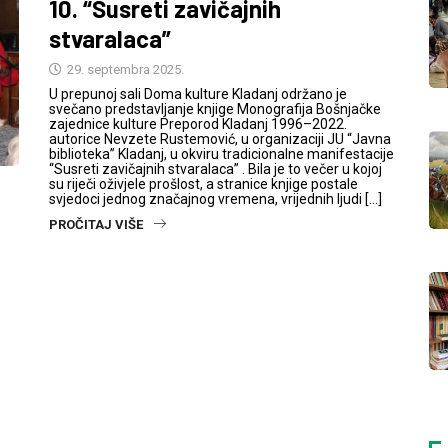
10. “Susreti zavičajnih
stvaralaca”
29. septembra 2025.
U prepunoj sali Doma kulture Kladanj održano je
svečano predstavljanje knjige Monografija Bošnjačke
zajednice kulture Preporod Kladanj 1996–2022.
autorice Nevzete Rustemović, u organizaciji JU “Javna
biblioteka” Kladanj, u okviru tradicionalne manifestacije
“Susreti zavičajnih stvaralaca” . Bila je to večer u kojoj
su riječi oživjele prošlost, a stranice knjige postale
svjedoci jednog značajnog vremena, vrijednih ljudi […]
PROČITAJ VIŠE