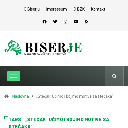
O Biserju
Impressum
O BZK
Kontakt
Naslovna
„Stećak: Učimo i bojimo motive sa stećaka“
TAGS : „STEĆAK: UČIMO I BOJIMO MOTIVE SA
STEĆAKA“