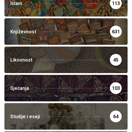
Islam
113
Književnost
631
Likovnost
45
Sjećanja
103
Studije i eseji
64