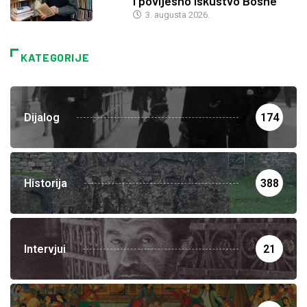
i povijesno iskustvo Bosne
3. augusta 2026.
KATEGORIJE
Dijalog
174
Historija
388
Intervjui
21