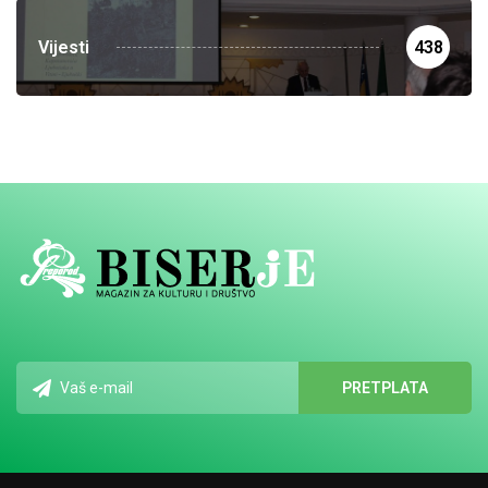
Vijesti
438