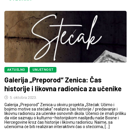
AKTUELNO
UMJETNOST
Galerija „Preporod“ Zenica: Čas
historije i likovna radionica za učenike
5. oktobra 2023.
Galerija „Preporod“ Zenica u okviru projekta „Stećak: Učimo i
bojimo motive sa stećaka“ realizira čas historije / predavanje i
likovnu radionicu za učenike osnovnih škola. Učenici će imati priliku
da više saznaju o kulturno–historijskom naslijeđu naše Bosne i
Hercegovine kroz čas historije i likovnu radionicu. Naime, sa
učenicima će biti realiziran interaktivni čas o stećcima, […]