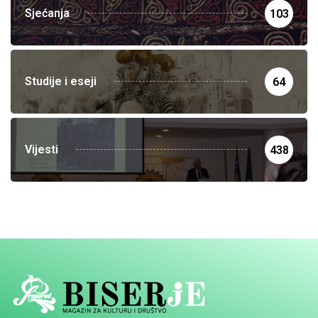
Sjećanja
103
Studije i eseji
64
Vijesti
438