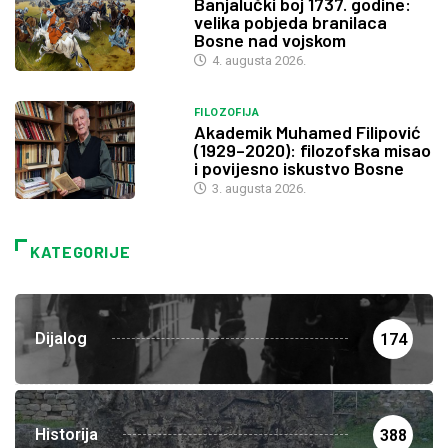
Banjalučki boj 1737. godine:
velika pobjeda branilaca
Bosne nad vojskom
4. augusta 2026.
FILOZOFIJA
Akademik Muhamed Filipović
(1929–2020): filozofska misao
i povijesno iskustvo Bosne
3. augusta 2026.
KATEGORIJE
Dijalog
174
Historija
388