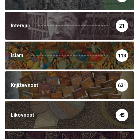
Intervjui
21
Islam
113
Književnost
631
Likovnost
45