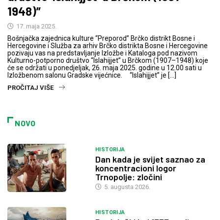
1948)”
17. maja 2025.
Bošnjačka zajednica kulture “Preporod” Brčko distrikt Bosne i
Hercegovine i Služba za arhiv Brčko distrikta Bosne i Hercegovine
pozivaju vas na predstavljanje Izložbe i Kataloga pod nazivom
Kulturno-potporno društvo “Islahijjet” u Brčkom (1907–1948) koje
će se održati u ponedjeljak, 26. maja 2025. godine u 12.00 sati u
Izložbenom salonu Gradske vijećnice. “Islahijjet” je […]
PROČITAJ VIŠE
NOVO
HISTORIJA
Dan kada je svijet saznao za
koncentracioni logor
Trnopolje: zločini
5. augusta 2026.
HISTORIJA