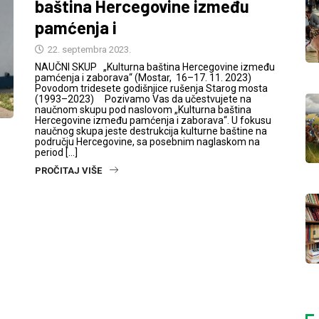
baština Hercegovine između
pamćenja i
22. septembra 2023.
NAUČNI SKUP „Kulturna baština Hercegovine između
pamćenja i zaborava“ (Mostar, 16–17. 11. 2023)
Povodom tridesete godišnjice rušenja Starog mosta
(1993–2023) Pozivamo Vas da učestvujete na
naučnom skupu pod naslovom „Kulturna baština
Hercegovine između pamćenja i zaborava“. U fokusu
naučnog skupa jeste destrukcija kulturne baštine na
području Hercegovine, sa posebnim naglaskom na
period […]
PROČITAJ VIŠE