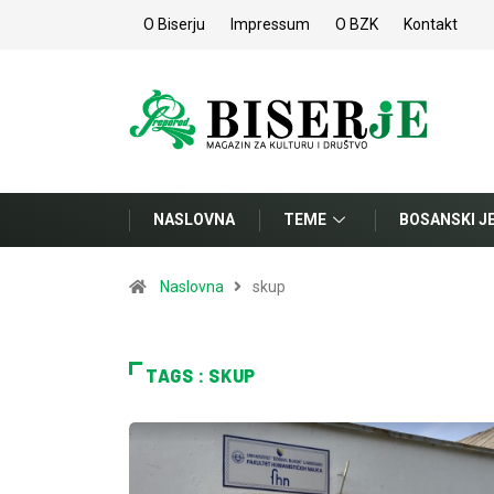
O Biserju
Impressum
O BZK
Kontakt
NASLOVNA
TEME
BOSANSKI J
Naslovna
skup
TAGS : SKUP