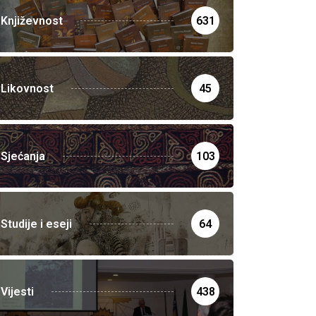
Književnost
631
Likovnost
45
Sjećanja
103
Studije i eseji
64
Vijesti
438