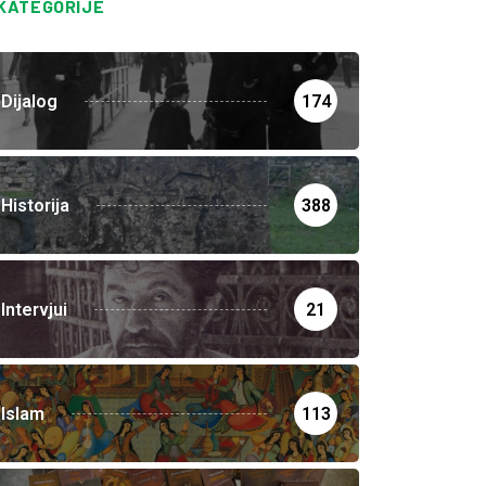
KATEGORIJE
Dijalog
174
Historija
388
Intervjui
21
Islam
113