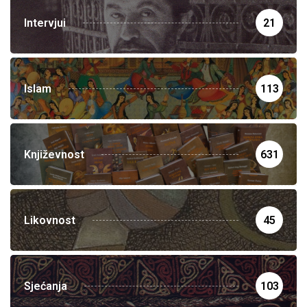
Intervjui
21
Islam
113
Književnost
631
Likovnost
45
Sjećanja
103