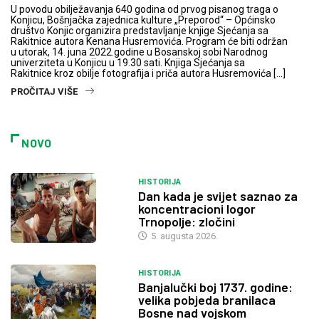
U povodu obilježavanja 640 godina od prvog pisanog traga o
Konjicu, Bošnjačka zajednica kulture „Preporod“ – Općinsko
društvo Konjic organizira predstavljanje knjige Sjećanja sa
Rakitnice autora Kenana Husremovića. Program će biti održan
u utorak, 14. juna 2022.godine u Bosanskoj sobi Narodnog
univerziteta u Konjicu u 19.30 sati. Knjiga Sjećanja sa
Rakitnice kroz obilje fotografija i priča autora Husremovića […]
PROČITAJ VIŠE
NOVO
HISTORIJA
Dan kada je svijet saznao za
koncentracioni logor
Trnopolje: zločini
5. augusta 2026.
HISTORIJA
Banjalučki boj 1737. godine:
velika pobjeda branilaca
Bosne nad vojskom