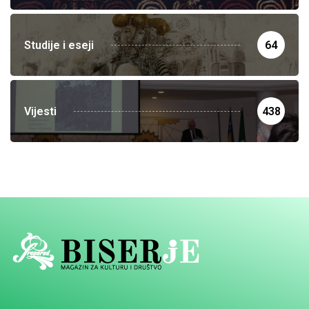
Studije i eseji
64
Vijesti
438