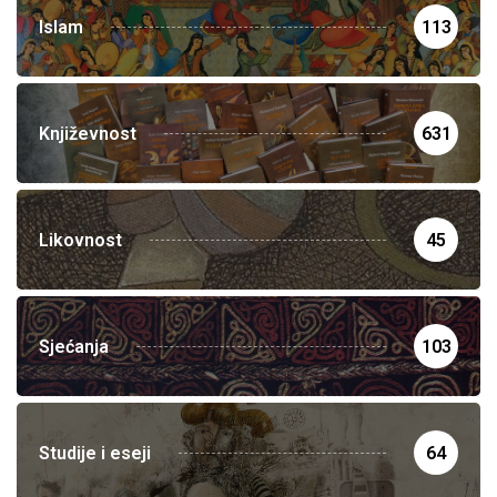
Islam
113
Književnost
631
Likovnost
45
Sjećanja
103
Studije i eseji
64