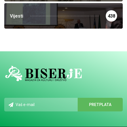
Vijesti
438