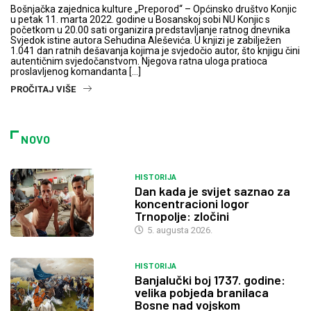
Bošnjačka zajednica kulture „Preporod“ – Općinsko društvo Konjic
u petak 11. marta 2022. godine u Bosanskoj sobi NU Konjic s
početkom u 20.00 sati organizira predstavljanje ratnog dnevnika
Svjedok istine autora Sehudina Aleševića. U knjizi je zabilježen
1.041 dan ratnih dešavanja kojima je svjedočio autor, što knjigu čini
autentičnim svjedočanstvom. Njegova ratna uloga pratioca
proslavljenog komandanta […]
PROČITAJ VIŠE
NOVO
HISTORIJA
Dan kada je svijet saznao za
koncentracioni logor
Trnopolje: zločini
5. augusta 2026.
HISTORIJA
Banjalučki boj 1737. godine:
velika pobjeda branilaca
Bosne nad vojskom