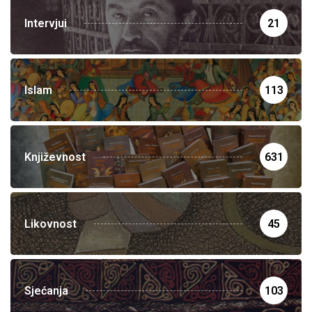
Intervjui
21
Islam
113
Književnost
631
Likovnost
45
Sjećanja
103