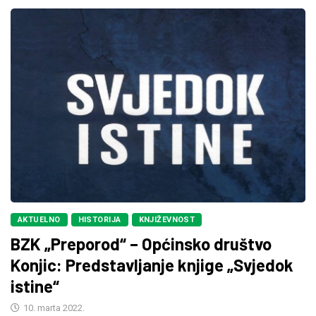
AKTUELNO
HISTORIJA
KNJIŽEVNOST
BZK „Preporod“ – Općinsko društvo
Konjic: Predstavljanje knjige „Svjedok
istine“
10. marta 2022.