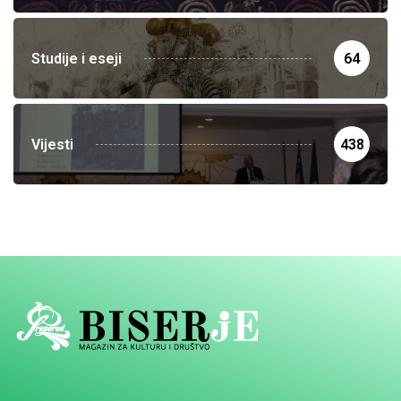
Studije i eseji
64
Vijesti
438