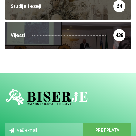
Studije i eseji
64
Vijesti
438