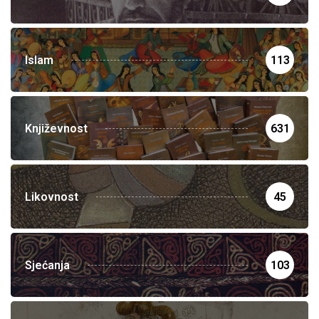
Islam
113
Književnost
631
Likovnost
45
Sjećanja
103