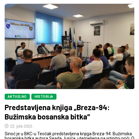
AKTUELNO
HISTORIJA
Predstavljena knjiga „Breza-94:
Bužimska bosanska bitka“
22. jula 2022.
Sinoć je u BKC-u Teočak predstavljena knjiga Breza-94: Bužimska
bosanska bitka autora Seada Jusića, utemeljena na istinitoj priči. O