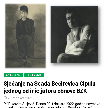
AKTUELNO
HISTORIJA
Sjećanje na Seada Bećirevića Čipulu,
jednog od inicijatora obnove BZK
20. februara 2022.
PIŠE: Ćazim Suljević Danas 20. februara 2022. godine navršava
se pet godina od smrti našeg sugrađanina Seada Bećirevića