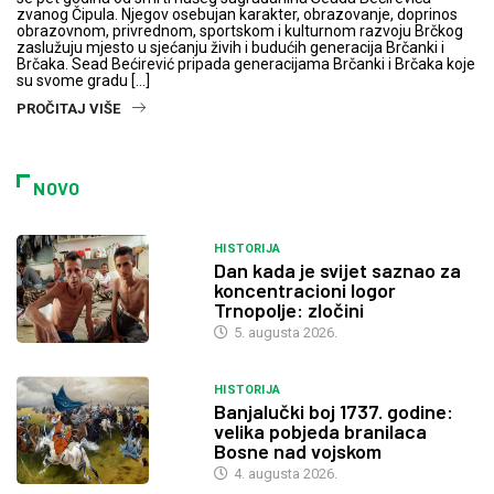
zvanog Čipula. Njegov osebujan karakter, obrazovanje, doprinos
obrazovnom, privrednom, sportskom i kulturnom razvoju Brčkog
zaslužuju mjesto u sjećanju živih i budućih generacija Brčanki i
Brčaka. Sead Bećirević pripada generacijama Brčanki i Brčaka koje
su svome gradu […]
PROČITAJ VIŠE
NOVO
HISTORIJA
Dan kada je svijet saznao za
koncentracioni logor
Trnopolje: zločini
5. augusta 2026.
HISTORIJA
Banjalučki boj 1737. godine:
velika pobjeda branilaca
Bosne nad vojskom
4. augusta 2026.