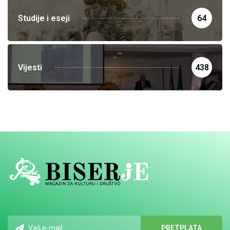
Studije i eseji
64
Vijesti
438