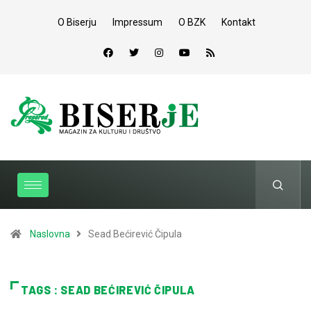
O Biserju
Impressum
O BZK
Kontakt
Naslovna
Sead Bećirević Čipula
TAGS : SEAD BEĆIREVIĆ ČIPULA