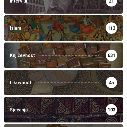
Intervjui
21
Islam
113
Književnost
631
Likovnost
45
Sjećanja
103