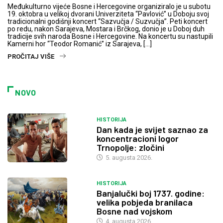
Međukulturno vijeće Bosne i Hercegovine organiziralo je u subotu
19. oktobra u velikoj dvorani Univerziteta “Pavlović” u Doboju svoj
tradicionalni godišnji koncert “Sazvučja / Suzvučja”. Peti koncert
po redu, nakon Sarajeva, Mostara i Brčkog, donio je u Doboj duh
tradicije svih naroda Bosne i Hercegovine. Na koncertu su nastupili
Kamerni hor “Teodor Romanić” iz Sarajeva, […]
PROČITAJ VIŠE
NOVO
HISTORIJA
Dan kada je svijet saznao za
koncentracioni logor
Trnopolje: zločini
5. augusta 2026.
HISTORIJA
Banjalučki boj 1737. godine:
velika pobjeda branilaca
Bosne nad vojskom
4. augusta 2026.