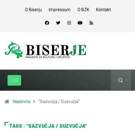
O Biserju
Impressum
O BZK
Kontakt
Naslovna
“Sazvučja / Suzvučja”
TAGS : “SAZVUČJA / SUZVUČJA”