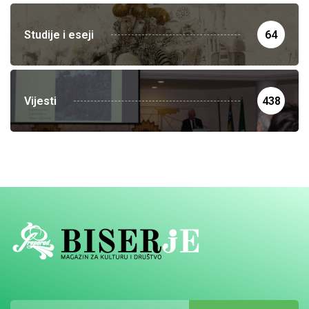
Studije i eseji
64
Vijesti
438