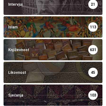
Intervjui
21
Islam
113
Književnost
631
Likovnost
45
Sjećanja
103