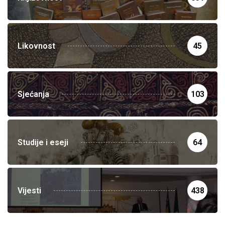
Likovnost
45
Sjećanja
103
Studije i eseji
64
Vijesti
438