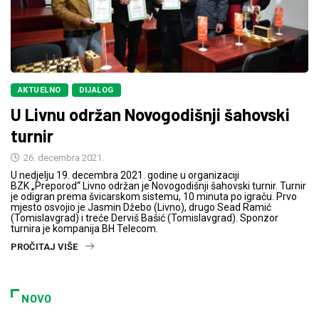
AKTUELNO
DIJALOG
U Livnu održan Novogodišnji šahovski
turnir
26. decembra 2021.
U nedjelju 19. decembra 2021. godine u organizaciji
BZK „Preporod“ Livno održan je Novogodišnji šahovski turnir. Turnir
je odigran prema švicarskom sistemu, 10 minuta po igraču. Prvo
mjesto osvojio je Jasmin Džebo (Livno), drugo Sead Ramić
(Tomislavgrad) i treće Derviš Bašić (Tomislavgrad). Sponzor
turnira je kompanija BH Telecom.
PROČITAJ VIŠE
NOVO