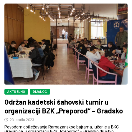
AKTUELNO
DIJALOG
Održan kadetski šahovski turnir u
organizaciji BZK „Preporod“ – Gradsko
23. aprila 2023.
Povodom obilježavanja Ramazanskog bajrama, jučer je u BKC
Gračanica, u organizaciji BZK „Preporod“ – Gradsko društvo