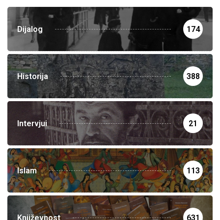
Dijalog
174
Historija
388
Intervjui
21
Islam
113
Književnost
631